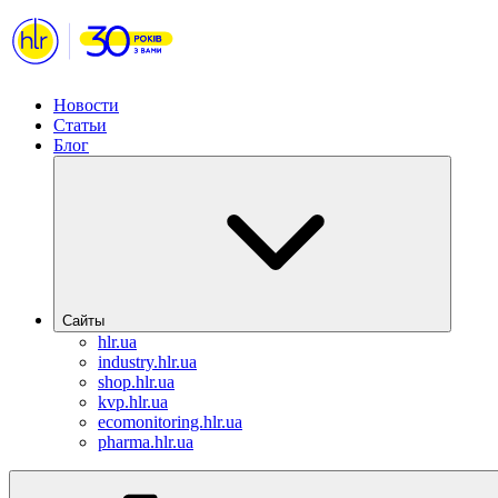
Новости
Статьи
Блог
Сайты
hlr.ua
industry.hlr.ua
shop.hlr.ua
kvp.hlr.ua
ecomonitoring.hlr.ua
pharma.hlr.ua