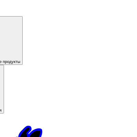
е продукты
я