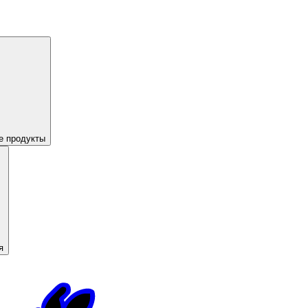
е продукты
я