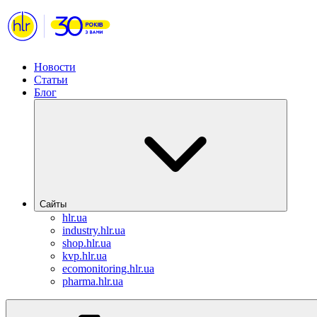
Новости
Статьи
Блог
Сайты
hlr.ua
industry.hlr.ua
shop.hlr.ua
kvp.hlr.ua
ecomonitoring.hlr.ua
pharma.hlr.ua