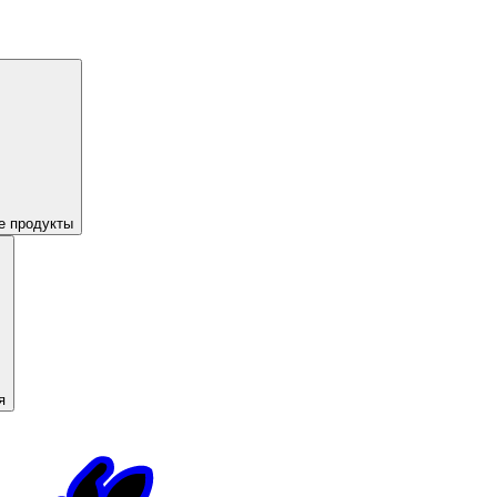
е продукты
я