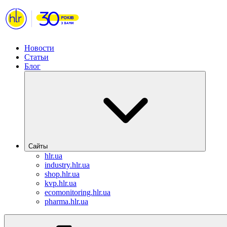
Новости
Статьи
Блог
Сайты
hlr.ua
industry.hlr.ua
shop.hlr.ua
kvp.hlr.ua
ecomonitoring.hlr.ua
pharma.hlr.ua