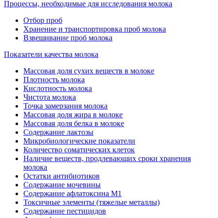
Процессы, необходимые для исследования молока
Отбор проб
Хранение и транспортировка проб молока
Взвешивание проб молока
Показатели качества молока
Массовая доля сухих веществ в молоке
Плотность молока
Кислотность молока
Чистота молока
Точка замерзания молока
Массовая доля жира в молоке
Массовая доля белка в молоке
Содержание лактозы
Микробиологические показатели
Количество соматических клеток
Наличие веществ, продлевающих сроки хранения
молока
Остатки антибиотиков
Содержание мочевины
Содержание афлатоксина М1
Токсичные элементы (тяжелые металлы)
Содержание пестицидов