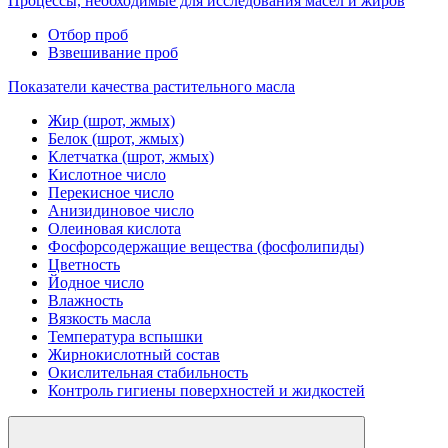
Процессы, необходимые для исследования масел и жиров
Отбор проб
Взвешивание проб
Показатели качества растительного масла
Жир (шрот, жмых)
Белок (шрот, жмых)
Клетчатка (шрот, жмых)
Кислотное число
Перекисное число
Анизидиновое число
Олеиновая кислота
Фосфорсодержащие вещества (фосфолипиды)
Цветность
Йодное число
Влажность
Вязкость масла
Температура вспышки
Жирнокислотный состав
Окислительная стабильность
Контроль гигиены поверхностей и жидкостей