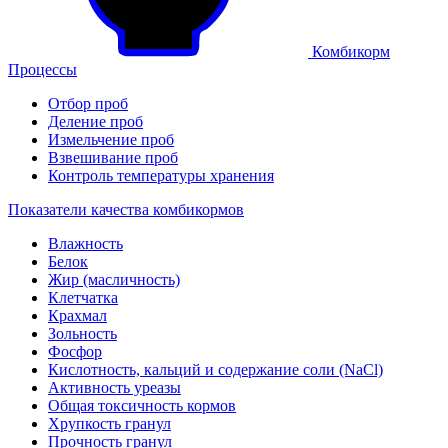
Комбикорм
Процессы
Отбор проб
Деление проб
Измельчение проб
Взвешивание проб
Контроль температуры хранения
Показатели качества комбикормов
Влажность
Белок
Жир (масличность)
Клетчатка
Крахмал
Зольность
Фосфор
Кислотность, кальций и содержание соли (NaCl)
Активность уреазы
Общая токсичность кормов
Хрупкость гранул
Прочность гранул