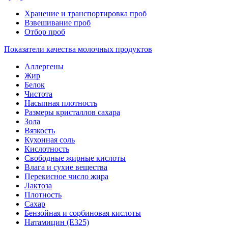
Хранение и транспортировка проб
Взвешивание проб
Отбор проб
Показатели качества молочных продуктов
Аллергены
Жир
Белок
Чистота
Насыпная плотность
Размеры кристаллов сахара
Зола
Вязкость
Кухонная соль
Кислотность
Свободные жирные кислоты
Влага и сухие вещества
Перекисное число жира
Лактоза
Плотность
Сахар
Бензойная и сорбиновая кислоты
Натамицин (Е325)