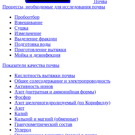
Почва
Процессы, необходимые для исследования почвы
Пробоотбор
Взвешивание
Сушка
Измельчение
Выделение фракции
Подготовка воды
Приготовление вытяжки
Мойка и дезинфекция
Показатели качества почвы
Кислотность вытяжки почвы
Общее солесодержание и электропроводность
Активность ионов
Азот (нитратная и аммонийная формы)
Фосфор
Азот щелочногидролизуемый (по Корнфилду)
Азот
Калий
Кальций и магний (обменные)
Гранулометрический состав
Углерод