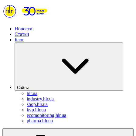
Новости
Статьи
Блог
Сайты
hlr.ua
industry.hlr.ua
shop.hlr.ua
kvp.hlr.ua
ecomonitoring.hlr.ua
pharma.hlr.ua