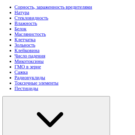
Сорность, зараженность вредителями
Натура
Стекловидность
Влажность
Белок
Маслянистость
Клетчатка
Зольность
Клейковина
Число падения
Микотоксины
ГМО в зерне
Сажка
Радионуклиды
Токсичные элементы
Пестициды