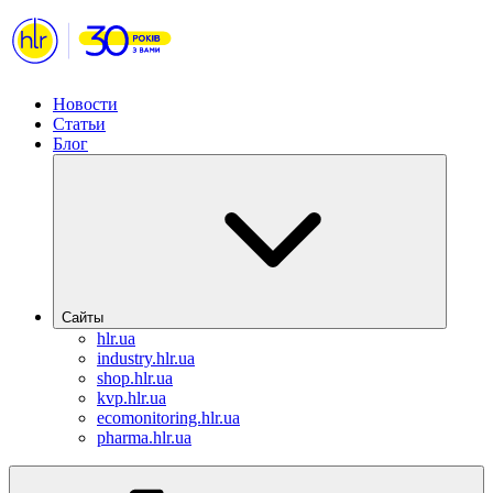
Новости
Статьи
Блог
Сайты
hlr.ua
industry.hlr.ua
shop.hlr.ua
kvp.hlr.ua
ecomonitoring.hlr.ua
pharma.hlr.ua