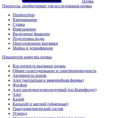
Почва
Процессы, необходимые для исследования почвы
Пробоотбор
Взвешивание
Сушка
Измельчение
Выделение фракции
Подготовка воды
Приготовление вытяжки
Мойка и дезинфекция
Показатели качества почвы
Кислотность вытяжки почвы
Общее солесодержание и электропроводность
Активность ионов
Азот (нитратная и аммонийная формы)
Фосфор
Азот щелочногидролизуемый (по Корнфилду)
Азот
Калий
Кальций и магний (обменные)
Гранулометрический состав
Углерод