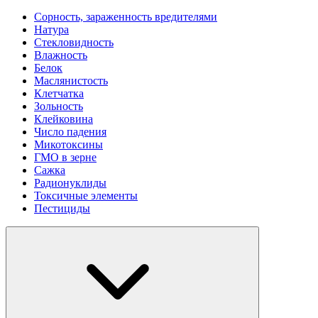
Сорность, зараженность вредителями
Натура
Стекловидность
Влажность
Белок
Маслянистость
Клетчатка
Зольность
Клейковина
Число падения
Микотоксины
ГМО в зерне
Сажка
Радионуклиды
Токсичные элементы
Пестициды