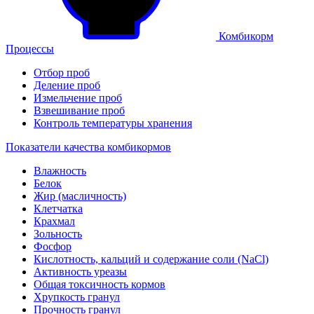
Комбикорм
Процессы
Отбор проб
Деление проб
Измельчение проб
Взвешивание проб
Контроль температуры хранения
Показатели качества комбикормов
Влажность
Белок
Жир (масличность)
Клетчатка
Крахмал
Зольность
Фосфор
Кислотность, кальций и содержание соли (NaCl)
Активность уреазы
Общая токсичность кормов
Хрупкость гранул
Прочность гранул