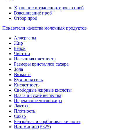
Хранение и транспортировка проб
Взвешивание проб
Отбор проб
Показатели качества молочных продуктов
Аллергены
Жир
Белок
Чистота
Насыпная плотность
Размеры кристаллов сахара
Зола
Вязкость
Кухонная соль
Кислотность
Свободные жирные кислоты
Влага и сухие вещества
Перекисное число жира
Лактоза
Плотность
Сахар
Бензойная и сорбиновая кислоты
Натамицин (Е325)