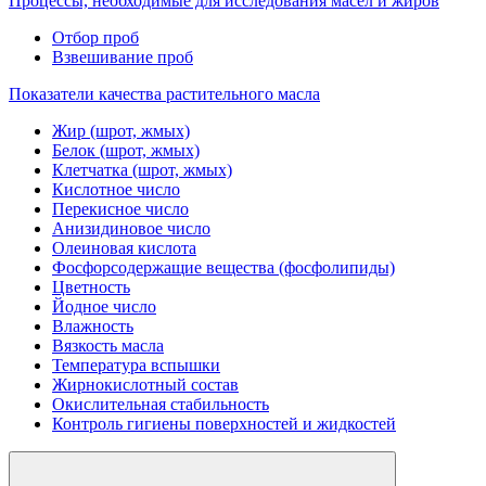
Процессы, необходимые для исследования масел и жиров
Отбор проб
Взвешивание проб
Показатели качества растительного масла
Жир (шрот, жмых)
Белок (шрот, жмых)
Клетчатка (шрот, жмых)
Кислотное число
Перекисное число
Анизидиновое число
Олеиновая кислота
Фосфорсодержащие вещества (фосфолипиды)
Цветность
Йодное число
Влажность
Вязкость масла
Температура вспышки
Жирнокислотный состав
Окислительная стабильность
Контроль гигиены поверхностей и жидкостей