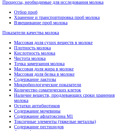
Процессы, необходимые для исследования молока
Отбор проб
Хранение и транспортировка проб молока
Взвешивание проб молока
Показатели качества молока
Массовая доля сухих веществ в молоке
Плотность молока
Кислотность молока
Чистота молока
Точка замерзания молока
Массовая доля жира в молоке
Массовая доля белка в молоке
Содержание лактозы
Микробиологические показатели
Количество соматических клеток
Наличие веществ, продлевающих сроки хранения
молока
Остатки антибиотиков
Содержание мочевины
Содержание афлатоксина М1
Токсичные элементы (тяжелые металлы)
Содержание пестицидов