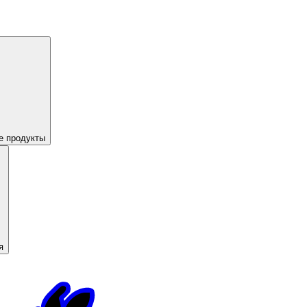
е продукты
я