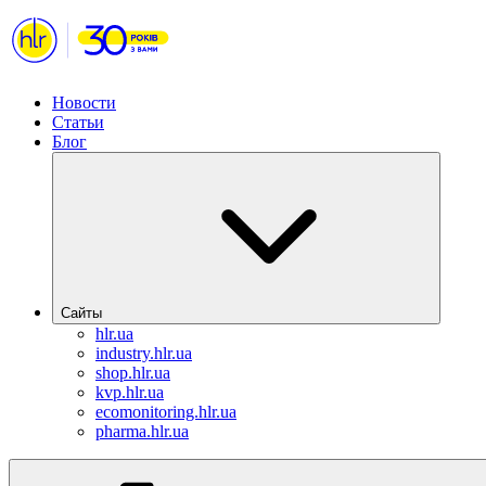
Новости
Статьи
Блог
Сайты
hlr.ua
industry.hlr.ua
shop.hlr.ua
kvp.hlr.ua
ecomonitoring.hlr.ua
pharma.hlr.ua