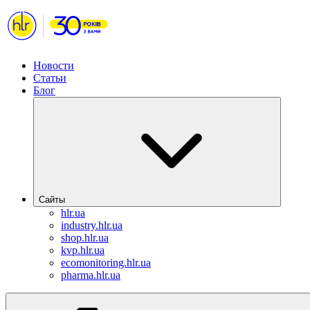
Новости
Статьи
Блог
Сайты
hlr.ua
industry.hlr.ua
shop.hlr.ua
kvp.hlr.ua
ecomonitoring.hlr.ua
pharma.hlr.ua