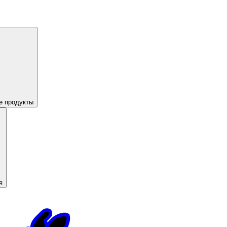
е продукты
я