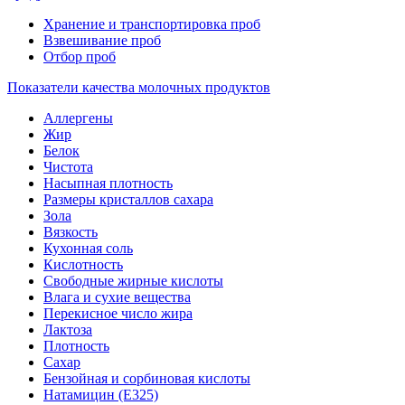
Хранение и транспортировка проб
Взвешивание проб
Отбор проб
Показатели качества молочных продуктов
Аллергены
Жир
Белок
Чистота
Насыпная плотность
Размеры кристаллов сахара
Зола
Вязкость
Кухонная соль
Кислотность
Свободные жирные кислоты
Влага и сухие вещества
Перекисное число жира
Лактоза
Плотность
Сахар
Бензойная и сорбиновая кислоты
Натамицин (Е325)