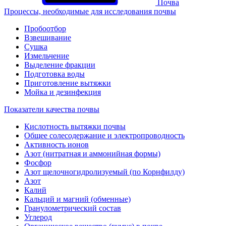
Почва
Процессы, необходимые для исследования почвы
Пробоотбор
Взвешивание
Сушка
Измельчение
Выделение фракции
Подготовка воды
Приготовление вытяжки
Мойка и дезинфекция
Показатели качества почвы
Кислотность вытяжки почвы
Общее солесодержание и электропроводность
Активность ионов
Азот (нитратная и аммонийная формы)
Фосфор
Азот щелочногидролизуемый (по Корнфилду)
Азот
Калий
Кальций и магний (обменные)
Гранулометрический состав
Углерод