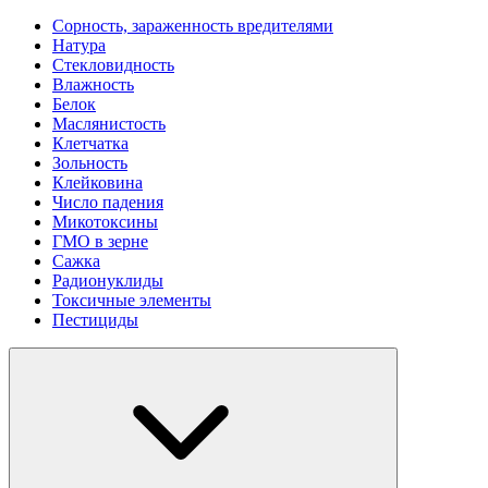
Сорность, зараженность вредителями
Натура
Стекловидность
Влажность
Белок
Маслянистость
Клетчатка
Зольность
Клейковина
Число падения
Микотоксины
ГМО в зерне
Сажка
Радионуклиды
Токсичные элементы
Пестициды