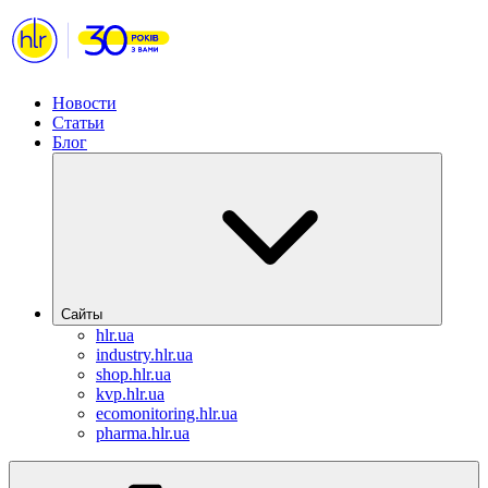
Новости
Статьи
Блог
Сайты
hlr.ua
industry.hlr.ua
shop.hlr.ua
kvp.hlr.ua
ecomonitoring.hlr.ua
pharma.hlr.ua