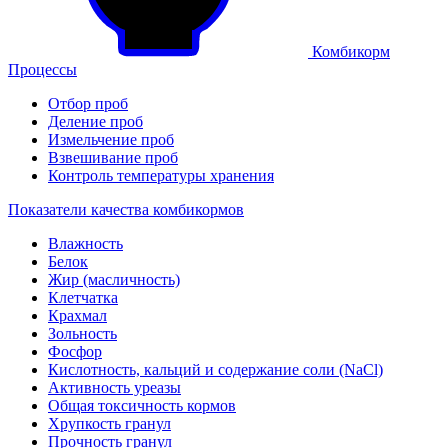
Комбикорм
Процессы
Отбор проб
Деление проб
Измельчение проб
Взвешивание проб
Контроль температуры хранения
Показатели качества комбикормов
Влажность
Белок
Жир (масличность)
Клетчатка
Крахмал
Зольность
Фосфор
Кислотность, кальций и содержание соли (NaCl)
Активность уреазы
Общая токсичность кормов
Хрупкость гранул
Прочность гранул