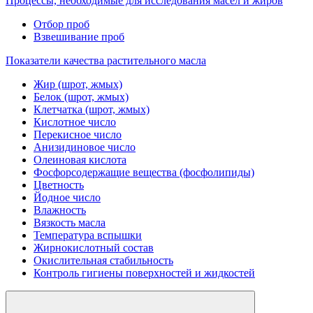
Процессы, необходимые для исследования масел и жиров
Отбор проб
Взвешивание проб
Показатели качества растительного масла
Жир (шрот, жмых)
Белок (шрот, жмых)
Клетчатка (шрот, жмых)
Кислотное число
Перекисное число
Анизидиновое число
Олеиновая кислота
Фосфорсодержащие вещества (фосфолипиды)
Цветность
Йодное число
Влажность
Вязкость масла
Температура вспышки
Жирнокислотный состав
Окислительная стабильность
Контроль гигиены поверхностей и жидкостей