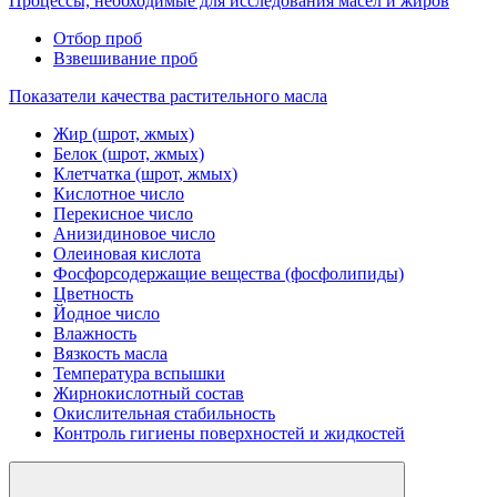
Процессы, необходимые для исследования масел и жиров
Отбор проб
Взвешивание проб
Показатели качества растительного масла
Жир (шрот, жмых)
Белок (шрот, жмых)
Клетчатка (шрот, жмых)
Кислотное число
Перекисное число
Анизидиновое число
Олеиновая кислота
Фосфорсодержащие вещества (фосфолипиды)
Цветность
Йодное число
Влажность
Вязкость масла
Температура вспышки
Жирнокислотный состав
Окислительная стабильность
Контроль гигиены поверхностей и жидкостей