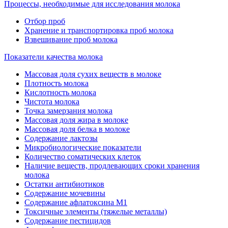
Процессы, необходимые для исследования молока
Отбор проб
Хранение и транспортировка проб молока
Взвешивание проб молока
Показатели качества молока
Массовая доля сухих веществ в молоке
Плотность молока
Кислотность молока
Чистота молока
Точка замерзания молока
Массовая доля жира в молоке
Массовая доля белка в молоке
Содержание лактозы
Микробиологические показатели
Количество соматических клеток
Наличие веществ, продлевающих сроки хранения
молока
Остатки антибиотиков
Содержание мочевины
Содержание афлатоксина М1
Токсичные элементы (тяжелые металлы)
Содержание пестицидов