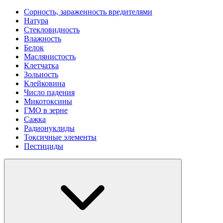
Сорность, зараженность вредителями
Натура
Стекловидность
Влажность
Белок
Маслянистость
Клетчатка
Зольность
Клейковина
Число падения
Микотоксины
ГМО в зерне
Сажка
Радионуклиды
Токсичные элементы
Пестициды