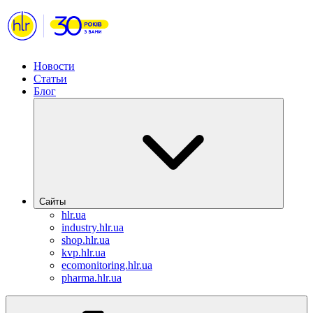
Новости
Статьи
Блог
Сайты
hlr.ua
industry.hlr.ua
shop.hlr.ua
kvp.hlr.ua
ecomonitoring.hlr.ua
pharma.hlr.ua