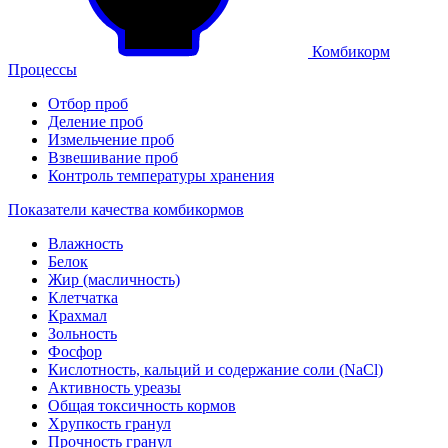
Комбикорм
Процессы
Отбор проб
Деление проб
Измельчение проб
Взвешивание проб
Контроль температуры хранения
Показатели качества комбикормов
Влажность
Белок
Жир (масличность)
Клетчатка
Крахмал
Зольность
Фосфор
Кислотность, кальций и содержание соли (NaCl)
Активность уреазы
Общая токсичность кормов
Хрупкость гранул
Прочность гранул