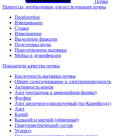
Почва
Процессы, необходимые для исследования почвы
Пробоотбор
Взвешивание
Сушка
Измельчение
Выделение фракции
Подготовка воды
Приготовление вытяжки
Мойка и дезинфекция
Показатели качества почвы
Кислотность вытяжки почвы
Общее солесодержание и электропроводность
Активность ионов
Азот (нитратная и аммонийная формы)
Фосфор
Азот щелочногидролизуемый (по Корнфилду)
Азот
Калий
Кальций и магний (обменные)
Гранулометрический состав
Углерод