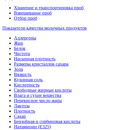
Хранение и транспортировка проб
Взвешивание проб
Отбор проб
Показатели качества молочных продуктов
Аллергены
Жир
Белок
Чистота
Насыпная плотность
Размеры кристаллов сахара
Зола
Вязкость
Кухонная соль
Кислотность
Свободные жирные кислоты
Влага и сухие вещества
Перекисное число жира
Лактоза
Плотность
Сахар
Бензойная и сорбиновая кислоты
Натамицин (Е325)