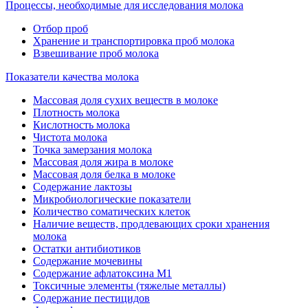
Процессы, необходимые для исследования молока
Отбор проб
Хранение и транспортировка проб молока
Взвешивание проб молока
Показатели качества молока
Массовая доля сухих веществ в молоке
Плотность молока
Кислотность молока
Чистота молока
Точка замерзания молока
Массовая доля жира в молоке
Массовая доля белка в молоке
Содержание лактозы
Микробиологические показатели
Количество соматических клеток
Наличие веществ, продлевающих сроки хранения
молока
Остатки антибиотиков
Содержание мочевины
Содержание афлатоксина М1
Токсичные элементы (тяжелые металлы)
Содержание пестицидов