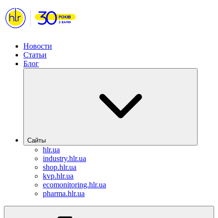
Новости
Статьи
Блог
Сайты
hlr.ua
industry.hlr.ua
shop.hlr.ua
kvp.hlr.ua
ecomonitoring.hlr.ua
pharma.hlr.ua