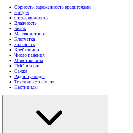
Сорность, зараженность вредителями
Натура
Стекловидность
Влажность
Белок
Маслянистость
Клетчатка
Зольность
Клейковина
Число падения
Микотоксины
ГМО в зерне
Сажка
Радионуклиды
Токсичные элементы
Пестициды