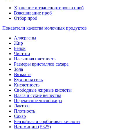
Хранение и транспортировка проб
Взвешивание проб
Отбор проб
Показатели качества молочных продуктов
Аллергены
Жир
Белок
Чистота
Насыпная плотность
Размеры кристаллов сахара
Зола
Вязкость
Кухонная соль
Кислотность
Свободные жирные кислоты
Влага и сухие вещества
Перекисное число жира
Лактоза
Плотность
Сахар
Бензойная и сорбиновая кислоты
Натамицин (Е325)