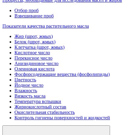
Процессы, необходимые для исследования масел и жиров
Отбор проб
Взвешивание проб
Показатели качества растительного масла
Жир (шрот, жмых)
Белок (шрот, жмых)
Клетчатка (шрот, жмых)
Кислотное число
Перекисное число
Анизидиновое число
Олеиновая кислота
Фосфорсодержащие вещества (фосфолипиды)
Цветность
Йодное число
Влажность
Вязкость масла
Температура вспышки
Жирнокислотный состав
Окислительная стабильность
Контроль гигиены поверхностей и жидкостей