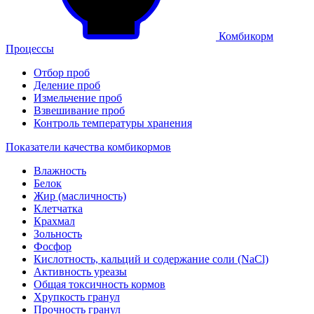
Комбикорм
Процессы
Отбор проб
Деление проб
Измельчение проб
Взвешивание проб
Контроль температуры хранения
Показатели качества комбикормов
Влажность
Белок
Жир (масличность)
Клетчатка
Крахмал
Зольность
Фосфор
Кислотность, кальций и содержание соли (NaCl)
Активность уреазы
Общая токсичность кормов
Хрупкость гранул
Прочность гранул