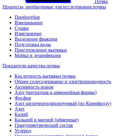
Почва
Процессы, необходимые для исследования почвы
Пробоотбор
Взвешивание
Сушка
Измельчение
Выделение фракции
Подготовка воды
Приготовление вытяжки
Мойка и дезинфекция
Показатели качества почвы
Кислотность вытяжки почвы
Общее солесодержание и электропроводность
Активность ионов
Азот (нитратная и аммонийная формы)
Фосфор
Азот щелочногидролизуемый (по Корнфилду)
Азот
Калий
Кальций и магний (обменные)
Гранулометрический состав
Углерод