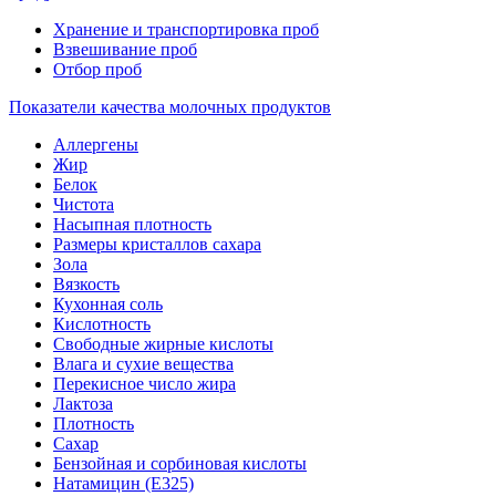
Хранение и транспортировка проб
Взвешивание проб
Отбор проб
Показатели качества молочных продуктов
Аллергены
Жир
Белок
Чистота
Насыпная плотность
Размеры кристаллов сахара
Зола
Вязкость
Кухонная соль
Кислотность
Свободные жирные кислоты
Влага и сухие вещества
Перекисное число жира
Лактоза
Плотность
Сахар
Бензойная и сорбиновая кислоты
Натамицин (Е325)