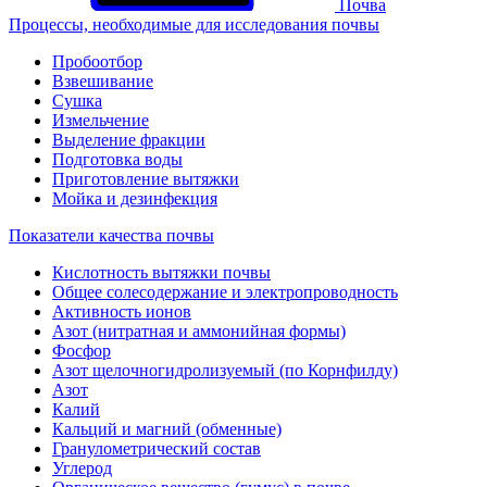
Почва
Процессы, необходимые для исследования почвы
Пробоотбор
Взвешивание
Сушка
Измельчение
Выделение фракции
Подготовка воды
Приготовление вытяжки
Мойка и дезинфекция
Показатели качества почвы
Кислотность вытяжки почвы
Общее солесодержание и электропроводность
Активность ионов
Азот (нитратная и аммонийная формы)
Фосфор
Азот щелочногидролизуемый (по Корнфилду)
Азот
Калий
Кальций и магний (обменные)
Гранулометрический состав
Углерод