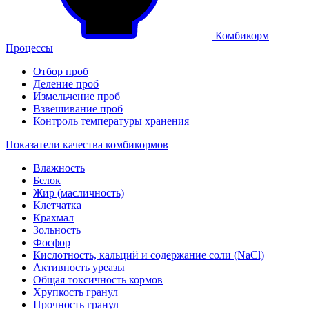
Комбикорм
Процессы
Отбор проб
Деление проб
Измельчение проб
Взвешивание проб
Контроль температуры хранения
Показатели качества комбикормов
Влажность
Белок
Жир (масличность)
Клетчатка
Крахмал
Зольность
Фосфор
Кислотность, кальций и содержание соли (NaCl)
Активность уреазы
Общая токсичность кормов
Хрупкость гранул
Прочность гранул