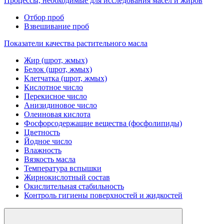
Процессы, необходимые для исследования масел и жиров
Отбор проб
Взвешивание проб
Показатели качества растительного масла
Жир (шрот, жмых)
Белок (шрот, жмых)
Клетчатка (шрот, жмых)
Кислотное число
Перекисное число
Анизидиновое число
Олеиновая кислота
Фосфорсодержащие вещества (фосфолипиды)
Цветность
Йодное число
Влажность
Вязкость масла
Температура вспышки
Жирнокислотный состав
Окислительная стабильность
Контроль гигиены поверхностей и жидкостей