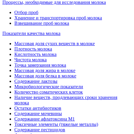
Процессы, необходимые для исследования молока
Отбор проб
Хранение и транспортировка проб молока
Взвешивание проб молока
Показатели качества молока
Массовая доля сухих веществ в молоке
Плотность молока
Кислотность молока
Чистота молока
Точка замерзания молока
Массовая доля жира в молоке
Массовая доля белка в молоке
Содержание лактозы
Микробиологические показатели
Количество соматических клеток
Наличие веществ, продлевающих сроки хранения
молока
Остатки антибиотиков
Содержание мочевины
Содержание афлатоксина М1
Токсичные элементы (тяжелые металлы)
Содержание пестицидов