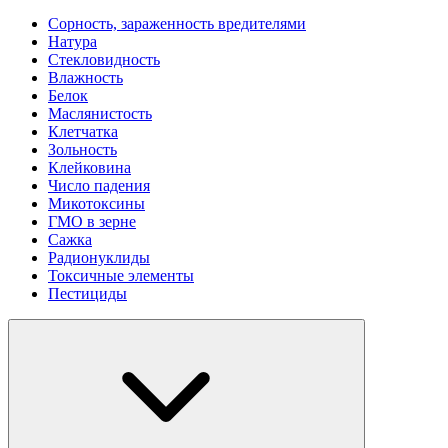
Сорность, зараженность вредителями
Натура
Стекловидность
Влажность
Белок
Маслянистость
Клетчатка
Зольность
Клейковина
Число падения
Микотоксины
ГМО в зерне
Сажка
Радионуклиды
Токсичные элементы
Пестициды