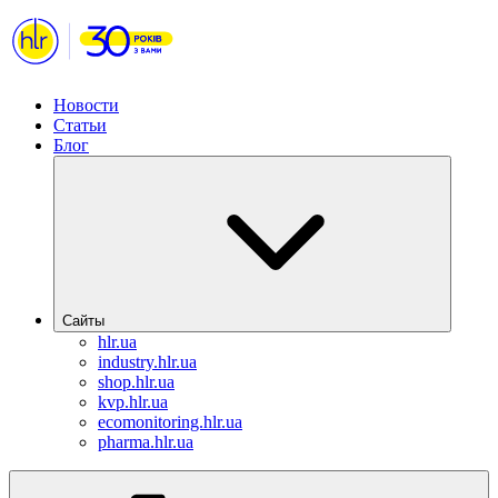
Новости
Статьи
Блог
Сайты
hlr.ua
industry.hlr.ua
shop.hlr.ua
kvp.hlr.ua
ecomonitoring.hlr.ua
pharma.hlr.ua