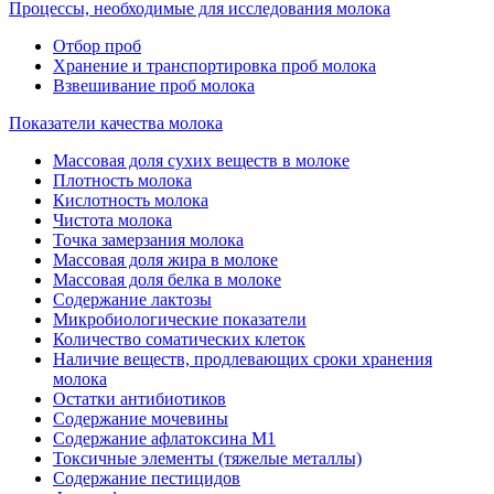
Процессы, необходимые для исследования молока
Отбор проб
Хранение и транспортировка проб молока
Взвешивание проб молока
Показатели качества молока
Массовая доля сухих веществ в молоке
Плотность молока
Кислотность молока
Чистота молока
Точка замерзания молока
Массовая доля жира в молоке
Массовая доля белка в молоке
Содержание лактозы
Микробиологические показатели
Количество соматических клеток
Наличие веществ, продлевающих сроки хранения
молока
Остатки антибиотиков
Содержание мочевины
Содержание афлатоксина М1
Токсичные элементы (тяжелые металлы)
Содержание пестицидов