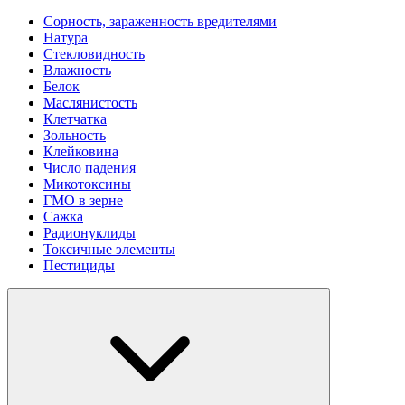
Сорность, зараженность вредителями
Натура
Стекловидность
Влажность
Белок
Маслянистость
Клетчатка
Зольность
Клейковина
Число падения
Микотоксины
ГМО в зерне
Сажка
Радионуклиды
Токсичные элементы
Пестициды