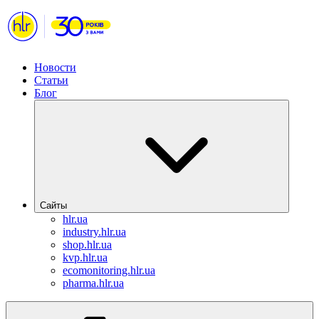
Новости
Статьи
Блог
Сайты
hlr.ua
industry.hlr.ua
shop.hlr.ua
kvp.hlr.ua
ecomonitoring.hlr.ua
pharma.hlr.ua