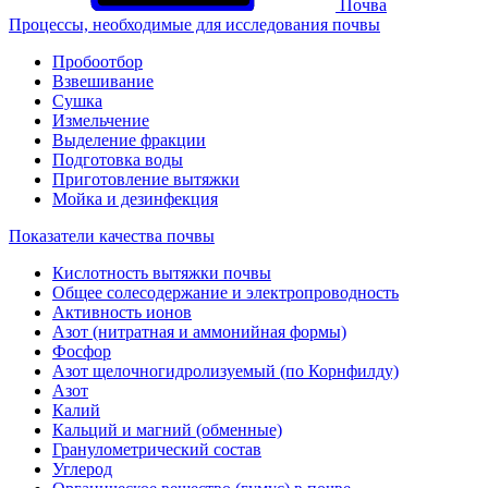
Почва
Процессы, необходимые для исследования почвы
Пробоотбор
Взвешивание
Сушка
Измельчение
Выделение фракции
Подготовка воды
Приготовление вытяжки
Мойка и дезинфекция
Показатели качества почвы
Кислотность вытяжки почвы
Общее солесодержание и электропроводность
Активность ионов
Азот (нитратная и аммонийная формы)
Фосфор
Азот щелочногидролизуемый (по Корнфилду)
Азот
Калий
Кальций и магний (обменные)
Гранулометрический состав
Углерод