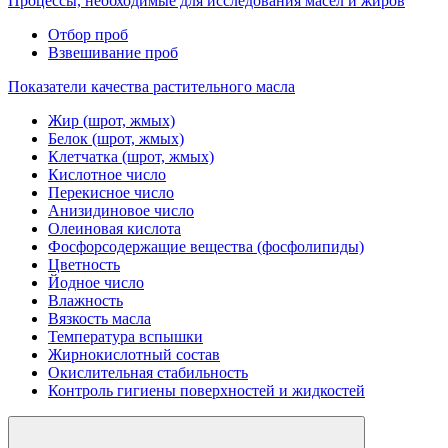
Процессы, необходимые для исследования масел и жиров
Отбор проб
Взвешивание проб
Показатели качества растительного масла
Жир (шрот, жмых)
Белок (шрот, жмых)
Клетчатка (шрот, жмых)
Кислотное число
Перекисное число
Анизидиновое число
Олеиновая кислота
Фосфорсодержащие вещества (фосфолипиды)
Цветность
Йодное число
Влажность
Вязкость масла
Температура вспышки
Жирнокислотный состав
Окислительная стабильность
Контроль гигиены поверхностей и жидкостей