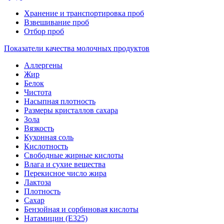
Хранение и транспортировка проб
Взвешивание проб
Отбор проб
Показатели качества молочных продуктов
Аллергены
Жир
Белок
Чистота
Насыпная плотность
Размеры кристаллов сахара
Зола
Вязкость
Кухонная соль
Кислотность
Свободные жирные кислоты
Влага и сухие вещества
Перекисное число жира
Лактоза
Плотность
Сахар
Бензойная и сорбиновая кислоты
Натамицин (Е325)