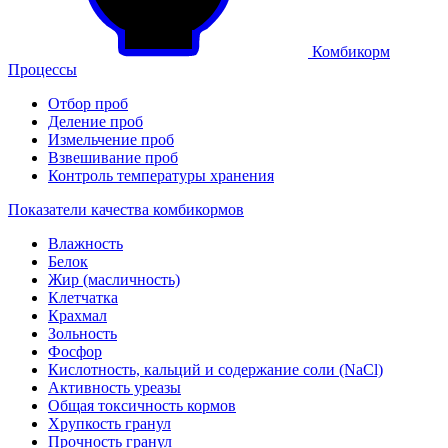
Комбикорм
Процессы
Отбор проб
Деление проб
Измельчение проб
Взвешивание проб
Контроль температуры хранения
Показатели качества комбикормов
Влажность
Белок
Жир (масличность)
Клетчатка
Крахмал
Зольность
Фосфор
Кислотность, кальций и содержание соли (NaCl)
Активность уреазы
Общая токсичность кормов
Хрупкость гранул
Прочность гранул