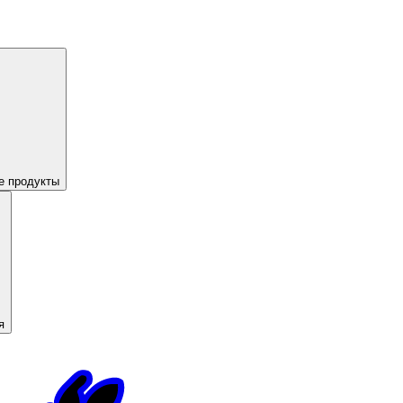
е продукты
я