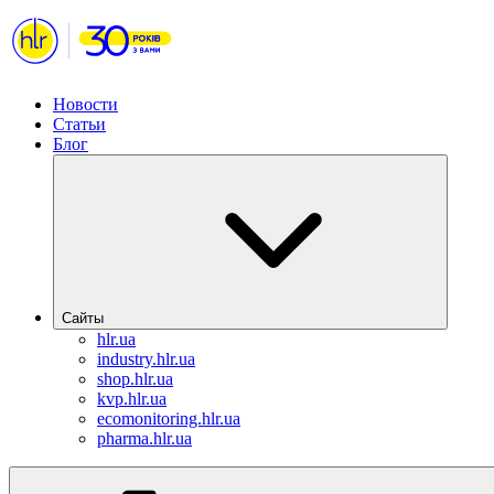
Новости
Статьи
Блог
Сайты
hlr.ua
industry.hlr.ua
shop.hlr.ua
kvp.hlr.ua
ecomonitoring.hlr.ua
pharma.hlr.ua