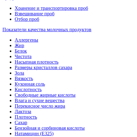
Хранение и транспортировка проб
Взвешивание проб
Отбор проб
Показатели качества молочных продуктов
Аллергены
Жир
Белок
Чистота
Насыпная плотность
Размеры кристаллов сахара
Зола
Вязкость
Кухонная соль
Кислотность
Свободные жирные кислоты
Влага и сухие вещества
Перекисное число жира
Лактоза
Плотность
Сахар
Бензойная и сорбиновая кислоты
Натамицин (Е325)