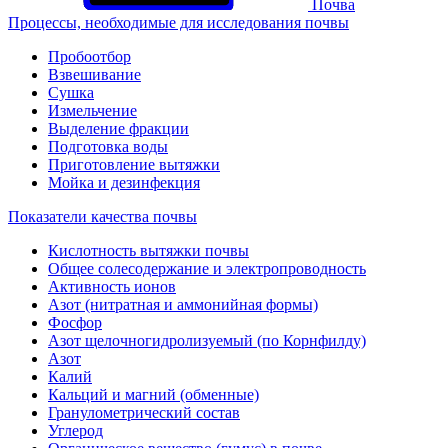
Почва
Процессы, необходимые для исследования почвы
Пробоотбор
Взвешивание
Сушка
Измельчение
Выделение фракции
Подготовка воды
Приготовление вытяжки
Мойка и дезинфекция
Показатели качества почвы
Кислотность вытяжки почвы
Общее солесодержание и электропроводность
Активность ионов
Азот (нитратная и аммонийная формы)
Фосфор
Азот щелочногидролизуемый (по Корнфилду)
Азот
Калий
Кальций и магний (обменные)
Гранулометрический состав
Углерод