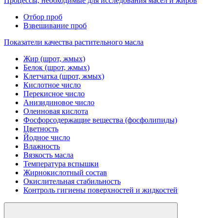
Процессы, необходимые для исследования масел и жиров
Отбор проб
Взвешивание проб
Показатели качества растительного масла
Жир (шрот, жмых)
Белок (шрот, жмых)
Клетчатка (шрот, жмых)
Кислотное число
Перекисное число
Анизидиновое число
Олеиновая кислота
Фосфорсодержащие вещества (фосфолипиды)
Цветность
Йодное число
Влажность
Вязкость масла
Температура вспышки
Жирнокислотный состав
Окислительная стабильность
Контроль гигиены поверхностей и жидкостей