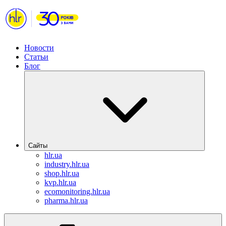
Новости
Статьи
Блог
Сайты
hlr.ua
industry.hlr.ua
shop.hlr.ua
kvp.hlr.ua
ecomonitoring.hlr.ua
pharma.hlr.ua