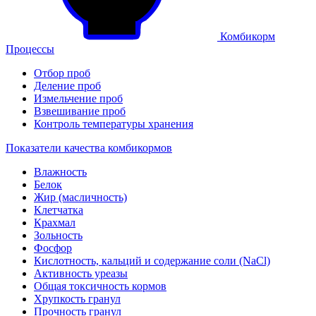
Комбикорм
Процессы
Отбор проб
Деление проб
Измельчение проб
Взвешивание проб
Контроль температуры хранения
Показатели качества комбикормов
Влажность
Белок
Жир (масличность)
Клетчатка
Крахмал
Зольность
Фосфор
Кислотность, кальций и содержание соли (NaCl)
Активность уреазы
Общая токсичность кормов
Хрупкость гранул
Прочность гранул