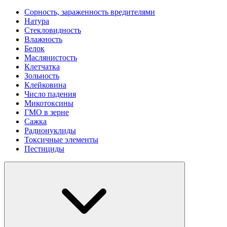
Сорность, зараженность вредителями
Натура
Стекловидность
Влажность
Белок
Маслянистость
Клетчатка
Зольность
Клейковина
Число падения
Микотоксины
ГМО в зерне
Сажка
Радионуклиды
Токсичные элементы
Пестициды