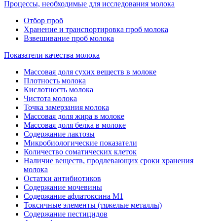
Процессы, необходимые для исследования молока
Отбор проб
Хранение и транспортировка проб молока
Взвешивание проб молока
Показатели качества молока
Массовая доля сухих веществ в молоке
Плотность молока
Кислотность молока
Чистота молока
Точка замерзания молока
Массовая доля жира в молоке
Массовая доля белка в молоке
Содержание лактозы
Микробиологические показатели
Количество соматических клеток
Наличие веществ, продлевающих сроки хранения
молока
Остатки антибиотиков
Содержание мочевины
Содержание афлатоксина М1
Токсичные элементы (тяжелые металлы)
Содержание пестицидов