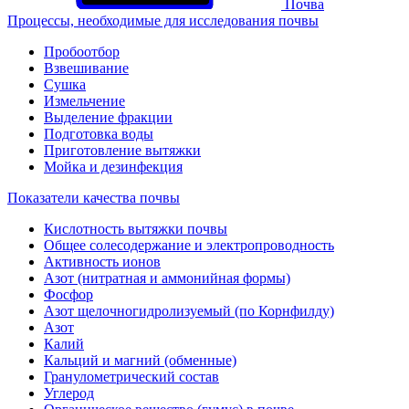
Почва
Процессы, необходимые для исследования почвы
Пробоотбор
Взвешивание
Сушка
Измельчение
Выделение фракции
Подготовка воды
Приготовление вытяжки
Мойка и дезинфекция
Показатели качества почвы
Кислотность вытяжки почвы
Общее солесодержание и электропроводность
Активность ионов
Азот (нитратная и аммонийная формы)
Фосфор
Азот щелочногидролизуемый (по Корнфилду)
Азот
Калий
Кальций и магний (обменные)
Гранулометрический состав
Углерод