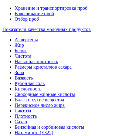
Хранение и транспортировка проб
Взвешивание проб
Отбор проб
Показатели качества молочных продуктов
Аллергены
Жир
Белок
Чистота
Насыпная плотность
Размеры кристаллов сахара
Зола
Вязкость
Кухонная соль
Кислотность
Свободные жирные кислоты
Влага и сухие вещества
Перекисное число жира
Лактоза
Плотность
Сахар
Бензойная и сорбиновая кислоты
Натамицин (Е325)