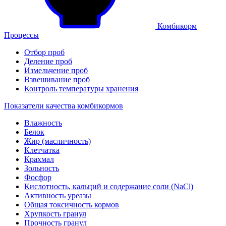
Комбикорм
Процессы
Отбор проб
Деление проб
Измельчение проб
Взвешивание проб
Контроль температуры хранения
Показатели качества комбикормов
Влажность
Белок
Жир (масличность)
Клетчатка
Крахмал
Зольность
Фосфор
Кислотность, кальций и содержание соли (NaCl)
Активность уреазы
Общая токсичность кормов
Хрупкость гранул
Прочность гранул