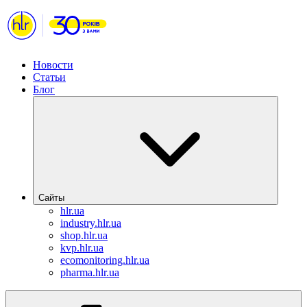
Новости
Статьи
Блог
Сайты
hlr.ua
industry.hlr.ua
shop.hlr.ua
kvp.hlr.ua
ecomonitoring.hlr.ua
pharma.hlr.ua