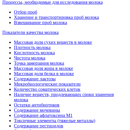
Процессы, необходимые для исследования молока
Отбор проб
Хранение и транспортировка проб молока
Взвешивание проб молока
Показатели качества молока
Массовая доля сухих веществ в молоке
Плотность молока
Кислотность молока
Чистота молока
Точка замерзания молока
Массовая доля жира в молоке
Массовая доля белка в молоке
Содержание лактозы
Микробиологические показатели
Количество соматических клеток
Наличие веществ, продлевающих сроки хранения
молока
Остатки антибиотиков
Содержание мочевины
Содержание афлатоксина М1
Токсичные элементы (тяжелые металлы)
Содержание пестицидов