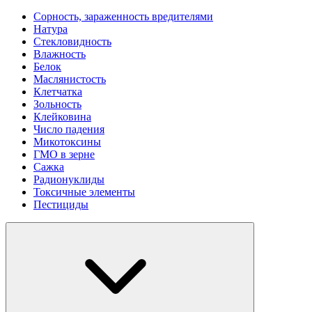
Сорность, зараженность вредителями
Натура
Стекловидность
Влажность
Белок
Маслянистость
Клетчатка
Зольность
Клейковина
Число падения
Микотоксины
ГМО в зерне
Сажка
Радионуклиды
Токсичные элементы
Пестициды