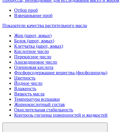
Процессы, необходимые для исследования масел и жиров
Отбор проб
Взвешивание проб
Показатели качества растительного масла
Жир (шрот, жмых)
Белок (шрот, жмых)
Клетчатка (шрот, жмых)
Кислотное число
Перекисное число
Анизидиновое число
Олеиновая кислота
Фосфорсодержащие вещества (фосфолипиды)
Цветность
Йодное число
Влажность
Вязкость масла
Температура вспышки
Жирнокислотный состав
Окислительная стабильность
Контроль гигиены поверхностей и жидкостей