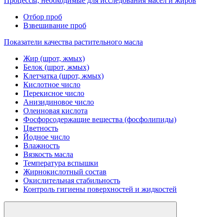
Процессы, необходимые для исследования масел и жиров
Отбор проб
Взвешивание проб
Показатели качества растительного масла
Жир (шрот, жмых)
Белок (шрот, жмых)
Клетчатка (шрот, жмых)
Кислотное число
Перекисное число
Анизидиновое число
Олеиновая кислота
Фосфорсодержащие вещества (фосфолипиды)
Цветность
Йодное число
Влажность
Вязкость масла
Температура вспышки
Жирнокислотный состав
Окислительная стабильность
Контроль гигиены поверхностей и жидкостей