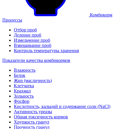
Комбикорм
Процессы
Отбор проб
Деление проб
Измельчение проб
Взвешивание проб
Контроль температуры хранения
Показатели качества комбикормов
Влажность
Белок
Жир (масличность)
Клетчатка
Крахмал
Зольность
Фосфор
Кислотность, кальций и содержание соли (NaCl)
Активность уреазы
Общая токсичность кормов
Хрупкость гранул
Прочность гранул