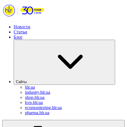
Новости
Статьи
Блог
Сайты
hlr.ua
industry.hlr.ua
shop.hlr.ua
kvp.hlr.ua
ecomonitoring.hlr.ua
pharma.hlr.ua