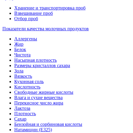
Хранение и транспортировка проб
Взвешивание проб
Отбор проб
Показатели качества молочных продуктов
Аллергены
Жир
Белок
Чистота
Насыпная плотность
Размеры кристаллов сахара
Зола
Вязкость
Кухонная соль
Кислотность
Свободные жирные кислоты
Влага и сухие вещества
Перекисное число жира
Лактоза
Плотность
Сахар
Бензойная и сорбиновая кислоты
Натамицин (Е325)