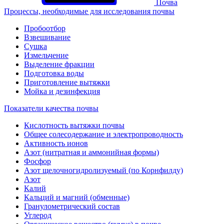
Почва
Процессы, необходимые для исследования почвы
Пробоотбор
Взвешивание
Сушка
Измельчение
Выделение фракции
Подготовка воды
Приготовление вытяжки
Мойка и дезинфекция
Показатели качества почвы
Кислотность вытяжки почвы
Общее солесодержание и электропроводность
Активность ионов
Азот (нитратная и аммонийная формы)
Фосфор
Азот щелочногидролизуемый (по Корнфилду)
Азот
Калий
Кальций и магний (обменные)
Гранулометрический состав
Углерод