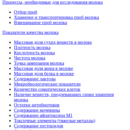
Процессы, необходимые для исследования молока
Отбор проб
Хранение и транспортировка проб молока
Взвешивание проб молока
Показатели качества молока
Массовая доля сухих веществ в молоке
Плотность молока
Кислотность молока
Чистота молока
Точка замерзания молока
Массовая доля жира в молоке
Массовая доля белка в молоке
Содержание лактозы
Микробиологические показатели
Количество соматических клеток
Наличие веществ, продлевающих сроки хранения
молока
Остатки антибиотиков
Содержание мочевины
Содержание афлатоксина М1
Токсичные элементы (тяжелые металлы)
Содержание пестицидов