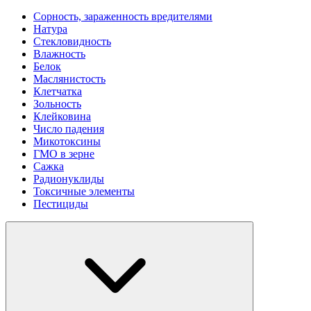
Сорность, зараженность вредителями
Натура
Стекловидность
Влажность
Белок
Маслянистость
Клетчатка
Зольность
Клейковина
Число падения
Микотоксины
ГМО в зерне
Сажка
Радионуклиды
Токсичные элементы
Пестициды