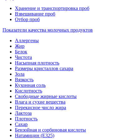
Хранение и транспортировка проб
Взвешивание проб
Отбор проб
Показатели качества молочных продуктов
Аллергены
Жир
Белок
Чистота
Насыпная плотность
Размеры кристаллов сахара
Зола
Вязкость
Кухонная соль
Кислотность
Свободные жирные кислоты
Влага и сухие вещества
Перекисное число жира
Лактоза
Плотность
Сахар
Бензойная и сорбиновая кислоты
Натамицин (Е325)