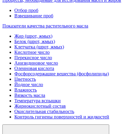
Процессы, необходимые для исследования масел и жиров
Отбор проб
Взвешивание проб
Показатели качества растительного масла
Жир (шрот, жмых)
Белок (шрот, жмых)
Клетчатка (шрот, жмых)
Кислотное число
Перекисное число
Анизидиновое число
Олеиновая кислота
Фосфорсодержащие вещества (фосфолипиды)
Цветность
Йодное число
Влажность
Вязкость масла
Температура вспышки
Жирнокислотный состав
Окислительная стабильность
Контроль гигиены поверхностей и жидкостей