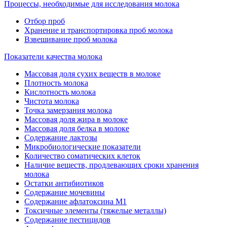
Процессы, необходимые для исследования молока
Отбор проб
Хранение и транспортировка проб молока
Взвешивание проб молока
Показатели качества молока
Массовая доля сухих веществ в молоке
Плотность молока
Кислотность молока
Чистота молока
Точка замерзания молока
Массовая доля жира в молоке
Массовая доля белка в молоке
Содержание лактозы
Микробиологические показатели
Количество соматических клеток
Наличие веществ, продлевающих сроки хранения
молока
Остатки антибиотиков
Содержание мочевины
Содержание афлатоксина М1
Токсичные элементы (тяжелые металлы)
Содержание пестицидов