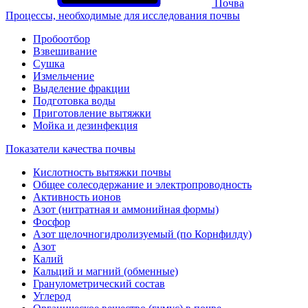
Почва
Процессы, необходимые для исследования почвы
Пробоотбор
Взвешивание
Сушка
Измельчение
Выделение фракции
Подготовка воды
Приготовление вытяжки
Мойка и дезинфекция
Показатели качества почвы
Кислотность вытяжки почвы
Общее солесодержание и электропроводность
Активность ионов
Азот (нитратная и аммонийная формы)
Фосфор
Азот щелочногидролизуемый (по Корнфилду)
Азот
Калий
Кальций и магний (обменные)
Гранулометрический состав
Углерод