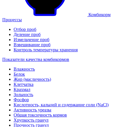
Комбикорм
Процессы
Отбор проб
Деление проб
Измельчение проб
Взвешивание проб
Контроль температуры хранения
Показатели качества комбикормов
Влажность
Белок
Жир (масличность)
Клетчатка
Крахмал
Зольность
Фосфор
Кислотность, кальций и содержание соли (NaCl)
Активность уреазы
Общая токсичность кормов
Хрупкость гранул
Прочность гранул