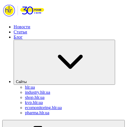
Новости
Статьи
Блог
Сайты
hlr.ua
industry.hlr.ua
shop.hlr.ua
kvp.hlr.ua
ecomonitoring.hlr.ua
pharma.hlr.ua