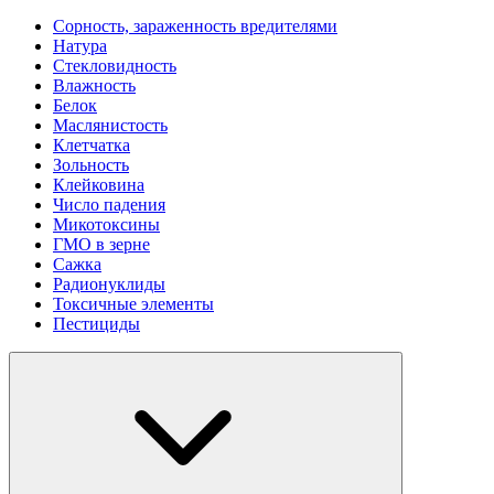
Сорность, зараженность вредителями
Натура
Стекловидность
Влажность
Белок
Маслянистость
Клетчатка
Зольность
Клейковина
Число падения
Микотоксины
ГМО в зерне
Сажка
Радионуклиды
Токсичные элементы
Пестициды