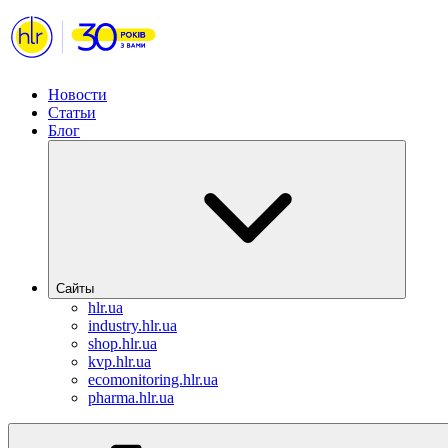
Новости
Статьи
Блог
Сайты
hlr.ua
industry.hlr.ua
shop.hlr.ua
kvp.hlr.ua
ecomonitoring.hlr.ua
pharma.hlr.ua