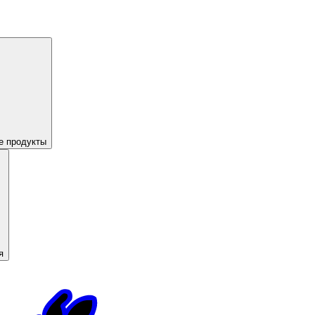
е продукты
я