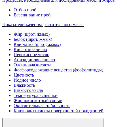
Процессы, необходимые для исследования масел и жиров
Отбор проб
Взвешивание проб
Показатели качества растительного масла
Жир (шрот, жмых)
Белок (шрот, жмых)
Клетчатка (шрот, жмых)
Кислотное число
Перекисное число
Анизидиновое число
Олеиновая кислота
Фосфорсодержащие вещества (фосфолипиды)
Цветность
Йодное число
Влажность
Вязкость масла
Температура вспышки
Жирнокислотный состав
Окислительная стабильность
Контроль гигиены поверхностей и жидкостей