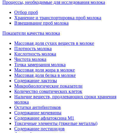
Процессы, необходимые для исследования молока
Отбор проб
Хранение и транспортировка проб молока
Взвешивание проб молока
Показатели качества молока
Массовая доля сухих веществ в молоке
Плотность молока
Кислотность молока
Чистота молока
Точка замерзания молока
Массовая доля жира в молоке
Массовая доля белка в молоке
Содержание лактозы
Микробиологические показатели
Количество соматических клеток
Наличие веществ, продлевающих сроки хранения
молока
Остатки антибиотиков
Содержание мочевины
Содержание афлатоксина М1
Токсичные элементы (тяжелые металлы)
Содержание пестицидов