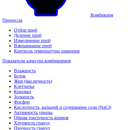
Комбикорм
Процессы
Отбор проб
Деление проб
Измельчение проб
Взвешивание проб
Контроль температуры хранения
Показатели качества комбикормов
Влажность
Белок
Жир (масличность)
Клетчатка
Крахмал
Зольность
Фосфор
Кислотность, кальций и содержание соли (NaCl)
Активность уреазы
Общая токсичность кормов
Хрупкость гранул
Прочность гранул