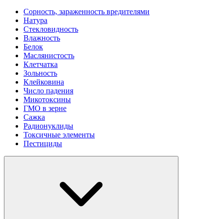
Сорность, зараженность вредителями
Натура
Стекловидность
Влажность
Белок
Маслянистость
Клетчатка
Зольность
Клейковина
Число падения
Микотоксины
ГМО в зерне
Сажка
Радионуклиды
Токсичные элементы
Пестициды