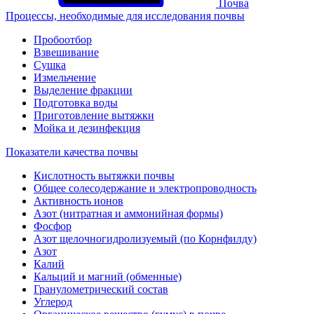
Почва
Процессы, необходимые для исследования почвы
Пробоотбор
Взвешивание
Сушка
Измельчение
Выделение фракции
Подготовка воды
Приготовление вытяжки
Мойка и дезинфекция
Показатели качества почвы
Кислотность вытяжки почвы
Общее солесодержание и электропроводность
Активность ионов
Азот (нитратная и аммонийная формы)
Фосфор
Азот щелочногидролизуемый (по Корнфилду)
Азот
Калий
Кальций и магний (обменные)
Гранулометрический состав
Углерод