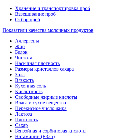
Хранение и транспортировка проб
Взвешивание проб
Отбор проб
Показатели качества молочных продуктов
Аллергены
Жир
Белок
Чистота
Насыпная плотность
Размеры кристаллов сахара
Зола
Вязкость
Кухонная соль
Кислотность
Свободные жирные кислоты
Влага и сухие вещества
Перекисное число жира
Лактоза
Плотность
Сахар
Бензойная и сорбиновая кислоты
Натамицин (Е325)