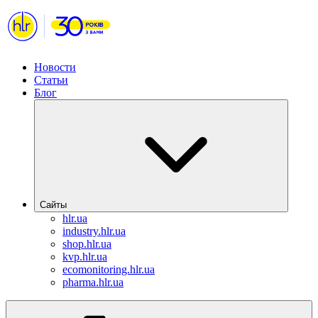
Новости
Статьи
Блог
Сайты
hlr.ua
industry.hlr.ua
shop.hlr.ua
kvp.hlr.ua
ecomonitoring.hlr.ua
pharma.hlr.ua