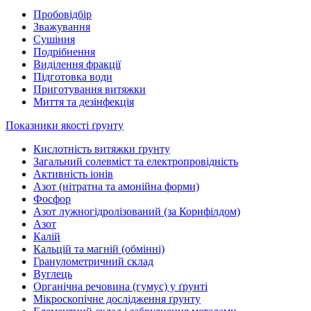
Пробовідбір
Зважування
Сушіння
Подрібнення
Виділення фракції
Підготовка води
Приготування витяжки
Миття та дезінфекція
Показники якості ґрунту
Кислотність витяжки ґрунту
Загальний солевміст та електропровідність
Активність іонів
Азот (нітратна та амонійна форми)
Фосфор
Азот лужногідролізований (за Корнфілдом)
Азот
Калій
Кальцій та магній (обмінні)
Гранулометричний склад
Вуглець
Органічна речовина (гумус) у ґрунті
Мікроскопічне дослідження ґрунту