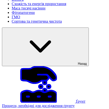
Схожість та енергія проростання
Маса тисячі насінин
Фітопатогени
ГМО
Сортова та генетична чистота
Назад
Ґрунт
Процеси, необхідні для дослідження ґрунту