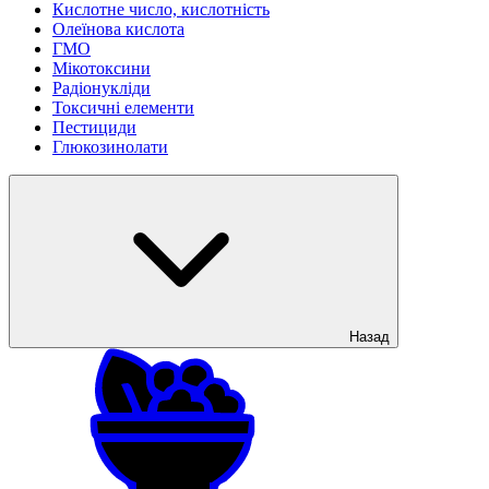
Кислотне число, кислотність
Олеїнова кислота
ГМО
Мікотоксини
Радіонукліди
Токсичні елементи
Пестициди
Глюкозинолати
Назад