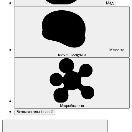
Мед
М'ясо та
м'ясні продукти
Мікробіологія
Безалкогольні напої