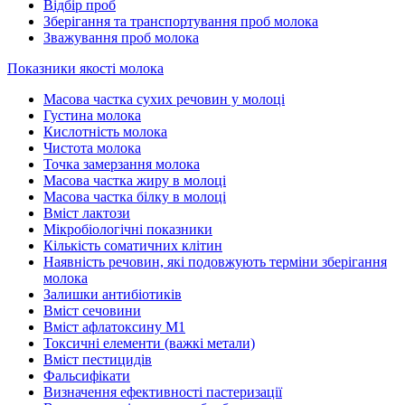
Відбір проб
Зберігання та транспортування проб молока
Зважування проб молока
Показники якості молока
Масова частка сухих речовин у молоці
Густина молока
Кислотність молока
Чистота молока
Точка замерзання молока
Масова частка жиру в молоці
Масова частка білку в молоці
Вміст лактози
Мікробіологічні показники
Кількість соматичних клітин
Наявність речовин, які подовжують терміни зберігання
молока
Залишки антибіотиків
Вміст сечовини
Вміст афлатоксину М1
Токсичні елементи (важкі метали)
Вміст пестицидів
Фальсифікати
Визначення ефективності пастеризації