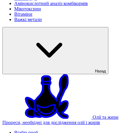
Амінокислотний аналіз комбікормів
Мікотоксини
Вітаміни
Важкі метали
Назад
Олії та жири
Процеси, необхідні для дослідження олії і жирів
Відбір проб