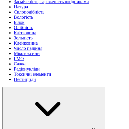
Засміченість, зараженість шкідниками
Натура
Склоподібність
Вологість
Білок
Олійність
Клітковина
Зольність
Клейковина
Число падіння
Мікотоксини
ГМО
Сажка
Радіонукліди
Токсичні елементи
Пестициди