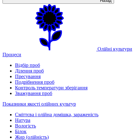
Назад
Олійні культури
Процеси
Відбір проб
Ділення проб
Пресування
Подрібнення проб
Контроль температури зберігання
Зважування проб
Показники якості олійних культур
Сміттєва і олійна домішка, зараженість
Натура
Вологість
Білок
Жир (олійність)