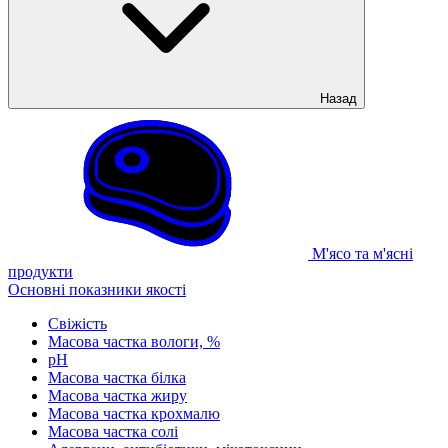
Назад
М'ясо та м'ясні
продукти
Основні показники якості
Свіжість
Масова частка вологи, %
рН
Масова частка білка
Масова частка жиру
Масова частка крохмалю
Масова частка солі