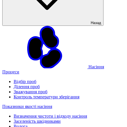
Назад
Насіння
Процеси
Відбір проб
Ділення проб
Зважування проб
Контроль температури зберігання
Показники якості насіння
Визначення чистоти і відходу насіння
Заселеність шкідниками
Волога