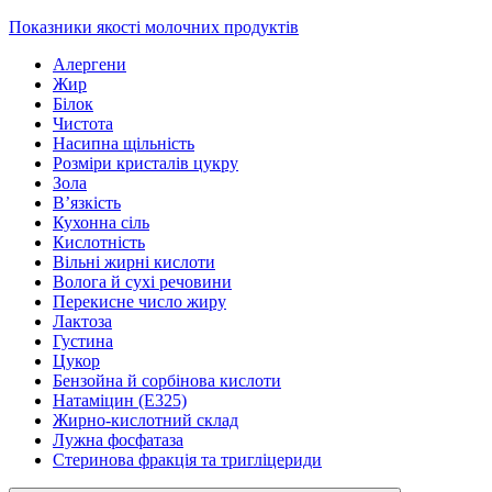
Показники якості молочних продуктів
Алергени
Жир
Білок
Чистота
Насипна щільність
Розміри кристалів цукру
Зола
В’язкість
Кухонна сіль
Кислотність
Вільні жирні кислоти
Волога й сухі речовини
Перекисне число жиру
Лактоза
Густина
Цукор
Бензойна й сорбінова кислоти
Натаміцин (Е325)
Жирно-кислотний склад
Лужна фосфатаза
Стеринова фракція та тригліцериди