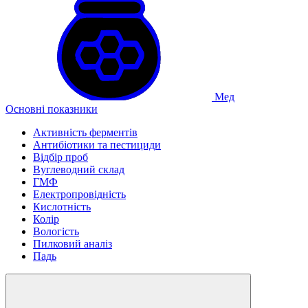
Мед
Основні показники
Активність ферментів
Антибіотики та пестициди
Відбір проб
Вуглеводний склад
ГМФ
Електропровідність
Кислотність
Колір
Вологість
Пилковий аналіз
Падь