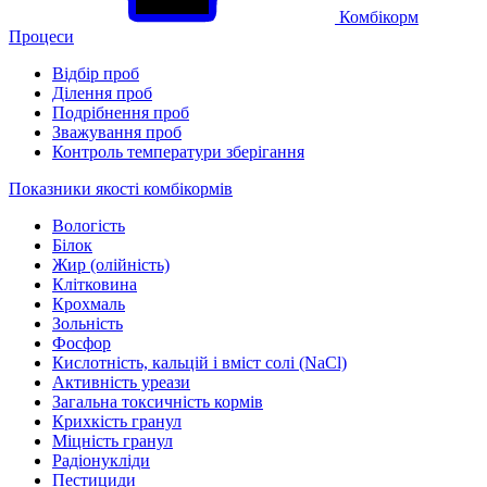
Комбікорм
Процеси
Відбір проб
Ділення проб
Подрібнення проб
Зважування проб
Контроль температури зберігання
Показники якості комбікормів
Вологість
Білок
Жир (олійність)
Клітковина
Крохмаль
Зольність
Фосфор
Кислотність, кальцій і вміст солі (NaCl)
Активність уреази
Загальна токсичність кормів
Крихкість гранул
Міцність гранул
Радіонукліди
Пестициди