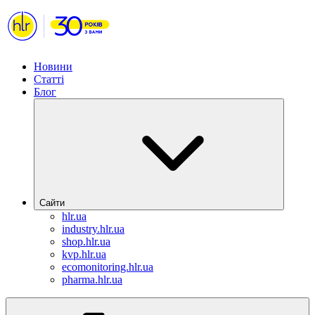
Новини
Статті
Блог
Сайти
hlr.ua
industry.hlr.ua
shop.hlr.ua
kvp.hlr.ua
ecomonitoring.hlr.ua
pharma.hlr.ua