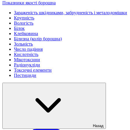
Показники якості борошна
Зараженість шкідниками, забрудненість і металодомішки
Крупність
Вологість
Білок
Клейковина
Білизна (колір борошна)
Зольність
Число падіння
Кислотність
Мікотоксини
Радіонукліди
Токсичні елементи
Пестициди
Назад