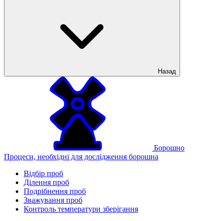
Назад
Борошно
Процеси, необхідні для дослідження борошна
Відбір проб
Ділення проб
Подрібнення проб
Зважування проб
Контроль температури зберігання