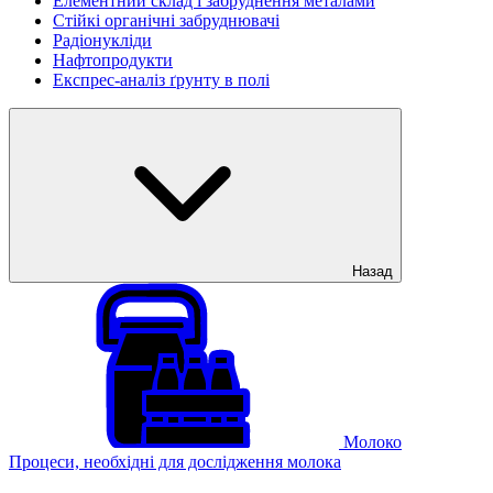
Елементний склад і забруднення металами
Стійкі органічні забруднювачі
Радіонукліди
Нафтопродукти
Експрес-аналіз ґрунту в полі
Назад
Молоко
Процеси, необхідні для дослідження молока