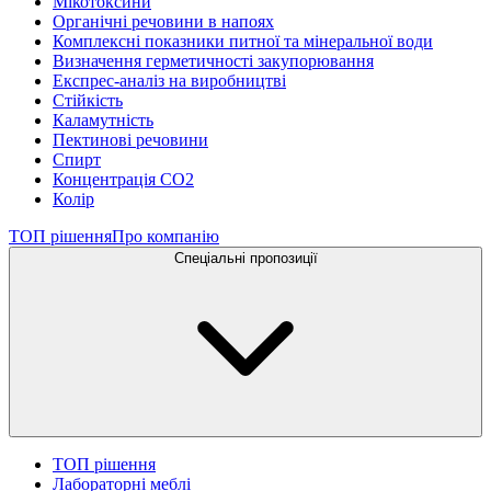
Мікотоксини
Органічні речовини в напоях
Комплексні показники питної та мінеральної води
Визначення герметичності закупорювання
Експрес-аналіз на виробництві
Стійкість
Каламутність
Пектинові речовини
Спирт
Концентрація СО2
Колір
ТОП рішення
Про компанію
Спеціальні пропозиції
ТОП рішення
Лабораторні меблі