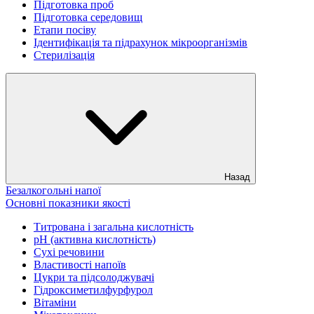
Підготовка проб
Підготовка середовищ
Етапи посіву
Ідентифікація та підрахунок мікроорганізмів
Стерилізація
Назад
Безалкогольні напої
Основні показники якості
Титрована і загальна кислотність
рН (активна кислотність)
Сухі речовини
Властивості напоїв
Цукри та підсолоджувачі
Гідроксиметилфурфурол
Вітаміни