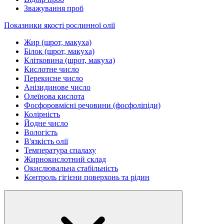
Зважування проб
Показники якості рослинної олії
Жир (шрот, макуха)
Білок (шрот, макуха)
Клітковина (шрот, макуха)
Кислотне число
Перекисне число
Анізидинове число
Олеїнова кислота
Фосфоровмісні речовини (фосфоліпіди)
Колірність
Йодне число
Вологість
В'язкість олії
Температура спалаху
Жирнокислотний склад
Окислювальна стабільність
Контроль гігієни поверхонь та рідин