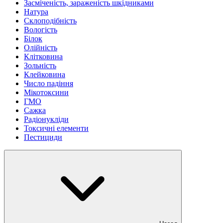
Засміченість, зараженість шкідниками
Натура
Склоподібність
Вологість
Білок
Олійність
Клітковина
Зольність
Клейковина
Число падіння
Мікотоксини
ГМО
Сажка
Радіонукліди
Токсичні елементи
Пестициди