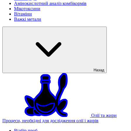
Амінокислотний аналіз комбікормів
Мікотоксини
Вітаміни
Важкі метали
Назад
Олії та жири
Процеси, необхідні для дослідження олії і жирів
Відбір проб