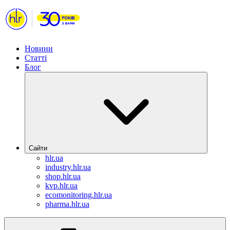
Новини
Статті
Блог
Сайти
hlr.ua
industry.hlr.ua
shop.hlr.ua
kvp.hlr.ua
ecomonitoring.hlr.ua
pharma.hlr.ua