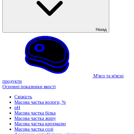
Назад
М'ясо та м'ясні
продукти
Основні показники якості
Свіжість
Масова частка вологи, %
рН
Масова частка білка
Масова частка жиру
Масова частка крохмалю
Масова частка солі