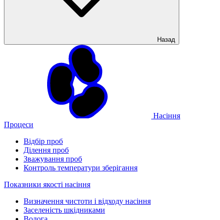
Назад
Насіння
Процеси
Відбір проб
Ділення проб
Зважування проб
Контроль температури зберігання
Показники якості насіння
Визначення чистоти і відходу насіння
Заселеність шкідниками
Волога