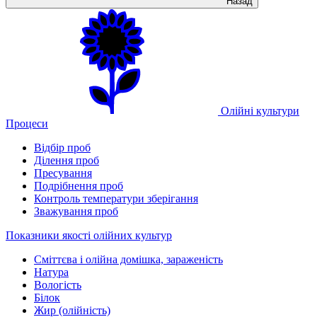
Назад
Олійні культури
Процеси
Відбір проб
Ділення проб
Пресування
Подрібнення проб
Контроль температури зберігання
Зважування проб
Показники якості олійних культур
Сміттєва і олійна домішка, зараженість
Натура
Вологість
Білок
Жир (олійність)