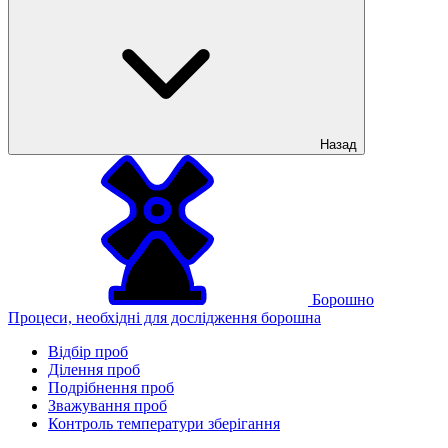
Назад
Борошно
Процеси, необхідні для дослідження борошна
Відбір проб
Ділення проб
Подрібнення проб
Зважування проб
Контроль температури зберігання