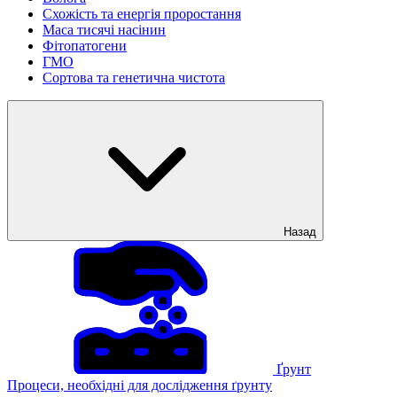
Схожість та енергія проростання
Маса тисячі насінин
Фітопатогени
ГМО
Сортова та генетична чистота
Назад
Ґрунт
Процеси, необхідні для дослідження ґрунту