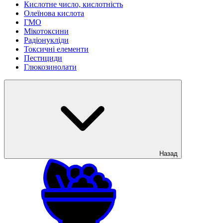
Кислотне число, кислотність
Олеїнова кислота
ГМО
Мікотоксини
Радіонукліди
Токсичні елементи
Пестициди
Глюкозинолати
Назад