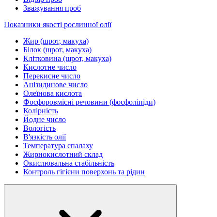
Зважування проб
Показники якості рослинної олії
Жир (шрот, макуха)
Білок (шрот, макуха)
Клітковина (шрот, макуха)
Кислотне число
Перекисне число
Анізидинове число
Олеїнова кислота
Фосфоровмісні речовини (фосфоліпіди)
Колірність
Йодне число
Вологість
В'язкість олії
Температура спалаху
Жирнокислотний склад
Окислювальна стабільність
Контроль гігієни поверхонь та рідин