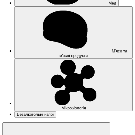
Мед
М'ясо та
м'ясні продукти
Мікробіологія
Безалкогольні напої