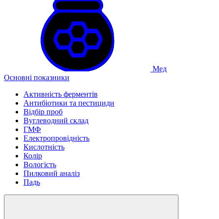
Мед
Основні показники
Активність ферментів
Антибіотики та пестициди
Відбір проб
Вуглеводний склад
ГМФ
Електропровідність
Кислотність
Колір
Вологість
Пилковий аналіз
Падь