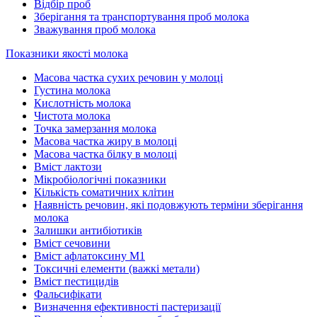
Відбір проб
Зберігання та транспортування проб молока
Зважування проб молока
Показники якості молока
Масова частка сухих речовин у молоці
Густина молока
Кислотність молока
Чистота молока
Точка замерзання молока
Масова частка жиру в молоці
Масова частка білку в молоці
Вміст лактози
Мікробіологічні показники
Кількість соматичних клітин
Наявність речовин, які подовжують терміни зберігання
молока
Залишки антибіотиків
Вміст сечовини
Вміст афлатоксину М1
Токсичні елементи (важкі метали)
Вміст пестицидів
Фальсифікати
Визначення ефективності пастеризації