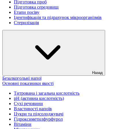
Підготовка проб
Підготовка середовищ
Етапи посіву
Ідентифікація та підрахунок мікроорганізмів
Стерилізація
Назад
Безалкогольні напої
Основні показники якості
Титрована і загальна кислотність
рН (активна кислотність)
Сухі речовини
Властивості напоїв
Цукри та підсолоджувачі
Гідроксиметилфурфурол
Вітаміни