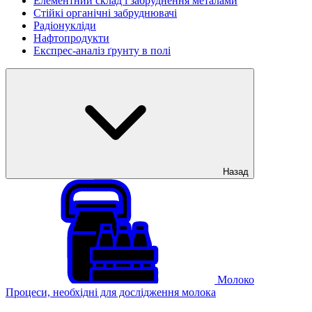
Елементний склад і забруднення металами
Стійкі органічні забруднювачі
Радіонукліди
Нафтопродукти
Експрес-аналіз ґрунту в полі
Назад
Молоко
Процеси, необхідні для дослідження молока