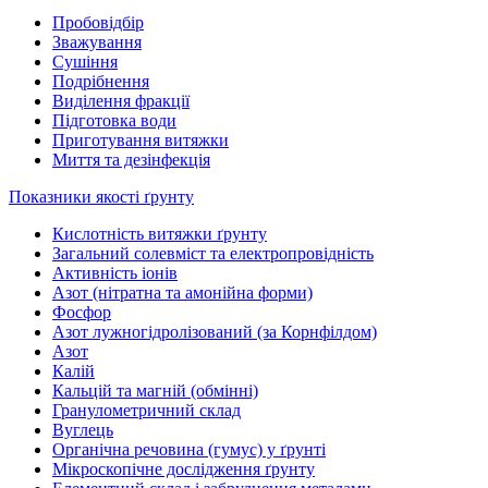
Пробовідбір
Зважування
Сушіння
Подрібнення
Виділення фракції
Підготовка води
Приготування витяжки
Миття та дезінфекція
Показники якості ґрунту
Кислотність витяжки ґрунту
Загальний солевміст та електропровідність
Активність іонів
Азот (нітратна та амонійна форми)
Фосфор
Азот лужногідролізований (за Корнфілдом)
Азот
Калій
Кальцій та магній (обмінні)
Гранулометричний склад
Вуглець
Органічна речовина (гумус) у ґрунті
Мікроскопічне дослідження ґрунту