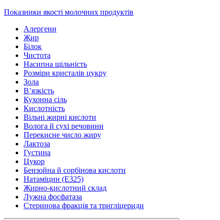
Показники якості молочних продуктів
Алергени
Жир
Білок
Чистота
Насипна щільність
Розміри кристалів цукру
Зола
В’язкість
Кухонна сіль
Кислотність
Вільні жирні кислоти
Волога й сухі речовини
Перекисне число жиру
Лактоза
Густина
Цукор
Бензойна й сорбінова кислоти
Натаміцин (Е325)
Жирно-кислотний склад
Лужна фосфатаза
Стеринова фракція та тригліцериди