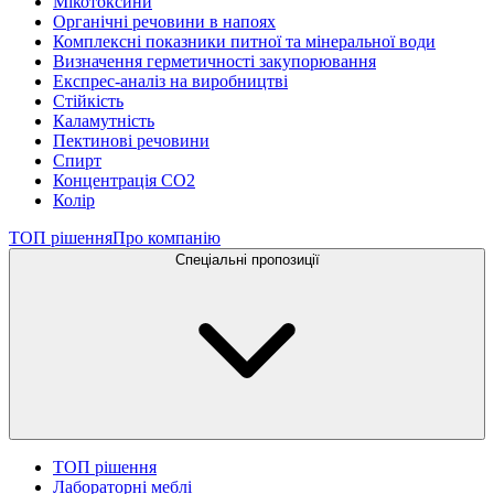
Мікотоксини
Органічні речовини в напоях
Комплексні показники питної та мінеральної води
Визначення герметичності закупорювання
Експрес-аналіз на виробництві
Стійкість
Каламутність
Пектинові речовини
Спирт
Концентрація СО2
Колір
ТОП рішення
Про компанію
Спеціальні пропозиції
ТОП рішення
Лабораторні меблі