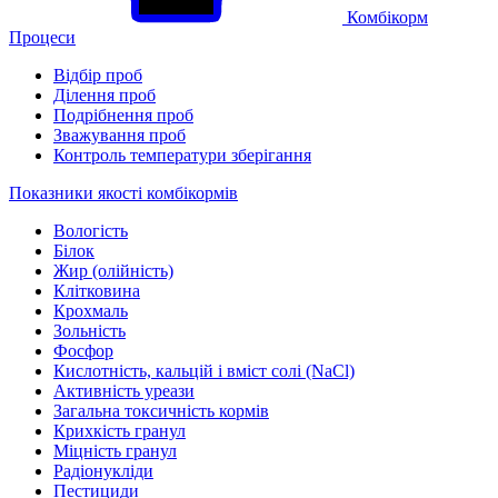
Комбікорм
Процеси
Відбір проб
Ділення проб
Подрібнення проб
Зважування проб
Контроль температури зберігання
Показники якості комбікормів
Вологість
Білок
Жир (олійність)
Клітковина
Крохмаль
Зольність
Фосфор
Кислотність, кальцій і вміст солі (NaCl)
Активність уреази
Загальна токсичність кормів
Крихкість гранул
Міцність гранул
Радіонукліди
Пестициди