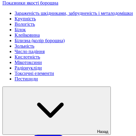
Показники якості борошна
Зараженість шкідниками, забрудненість і металодомішки
Крупність
Вологість
Білок
Клейковина
Білизна (колір борошна)
Зольність
Число падіння
Кислотність
Мікотоксини
Радіонукліди
Токсичні елементи
Пестициди
Назад