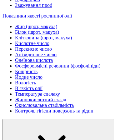
Зважування проб
Показники якості рослинної олії
Жир (шрот, макуха)
Білок (шрот, макуха)
Клітковина (шрот, макуха)
Кислотне число
Перекисне число
Анізидинове число
Олеїнова кислота
Фосфоровмісні речовини (фосфоліпіди)
Колірність
Йодне число
Вологість
В'язкість олії
Температура спалаху
Жирнокислотний склад
Окислювальна стабільність
Контроль гігієни поверхонь та рідин