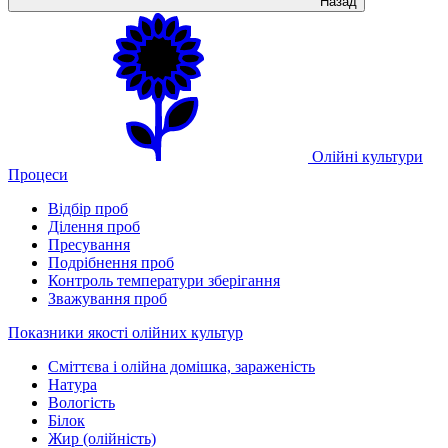
Назад
Олійні культури
Процеси
Відбір проб
Ділення проб
Пресування
Подрібнення проб
Контроль температури зберігання
Зважування проб
Показники якості олійних культур
Сміттєва і олійна домішка, зараженість
Натура
Вологість
Білок
Жир (олійність)