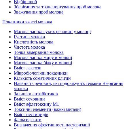
Відбір проб
Зберігання та транспортування проб молока
Зважування проб молока
Показники якості молока
Масова частка сухих речовин у молоці
Густина молока
Кислотність молока
Чистота молока
Точка замерзання молока
Масова частка жиру в молоці
Масова частка білку в молоці
Вміст лактози
Мікробіологічні показники
Кількість соматичних клітин
Наявність речовин, які подовжують терміни зберігання
молока
Залишки антибіотиків
Вміст сечовини
Вміст афлатоксину М1
Токсичні елементи (важкі метали)
Вміст пестицидів
Фальсифікати
Визначення ефективності пастеризації