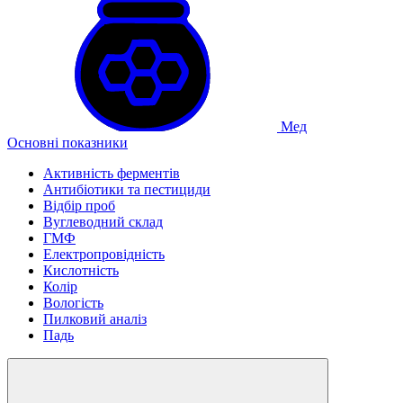
Мед
Основні показники
Активність ферментів
Антибіотики та пестициди
Відбір проб
Вуглеводний склад
ГМФ
Електропровідність
Кислотність
Колір
Вологість
Пилковий аналіз
Падь