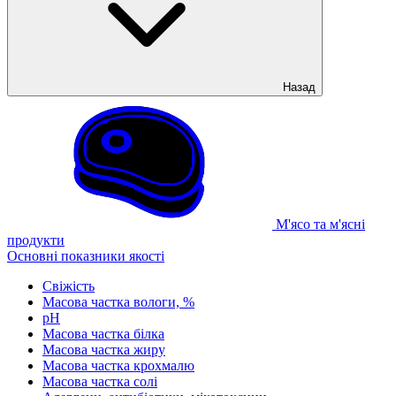
Назад
М'ясо та м'ясні
продукти
Основні показники якості
Свіжість
Масова частка вологи, %
рН
Масова частка білка
Масова частка жиру
Масова частка крохмалю
Масова частка солі