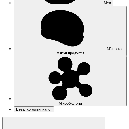
Мед
М'ясо та
м'ясні продукти
Мікробіологія
Безалкогольні напої