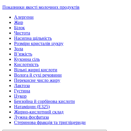
Показники якості молочних продуктів
Алергени
Жир
Білок
Чистота
Насипна щільність
Розміри кристалів цукру
Зола
В’язкість
Кухонна сіль
Кислотність
Вільні жирні кислоти
Волога й сухі речовини
Перекисне число жиру
Лактоза
Густина
Цукор
Бензойна й сорбінова кислоти
Натаміцин (Е325)
Жирно-кислотний склад
Лужна фосфатаза
Стеринова фракція та тригліцериди