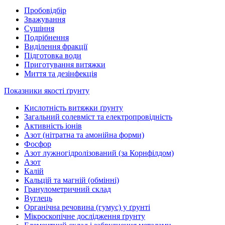
Пробовідбір
Зважування
Сушіння
Подрібнення
Виділення фракції
Підготовка води
Приготування витяжки
Миття та дезінфекція
Показники якості ґрунту
Кислотність витяжки ґрунту
Загальний солевміст та електропровідність
Активність іонів
Азот (нітратна та амонійна форми)
Фосфор
Азот лужногідролізований (за Корнфілдом)
Азот
Калій
Кальцій та магній (обмінні)
Гранулометричний склад
Вуглець
Органічна речовина (гумус) у ґрунті
Мікроскопічне дослідження ґрунту