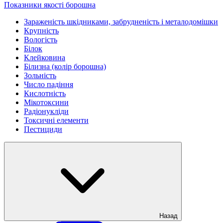
Показники якості борошна
Зараженість шкідниками, забрудненість і металодомішки
Крупність
Вологість
Білок
Клейковина
Білизна (колір борошна)
Зольність
Число падіння
Кислотність
Мікотоксини
Радіонукліди
Токсичні елементи
Пестициди
Назад