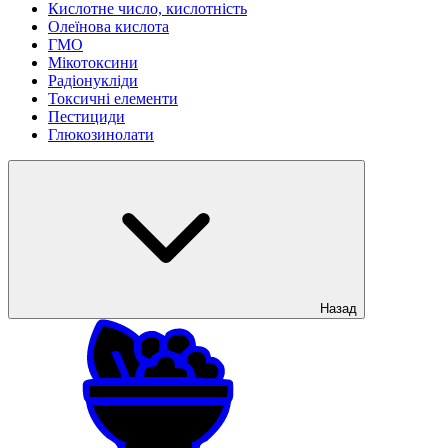
Кислотне число, кислотність
Олеїнова кислота
ГМО
Мікотоксини
Радіонукліди
Токсичні елементи
Пестициди
Глюкозинолати
Назад