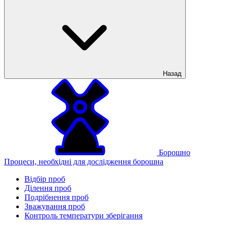
Назад
Борошно
Процеси, необхідні для дослідження борошна
Відбір проб
Ділення проб
Подрібнення проб
Зважування проб
Контроль температури зберігання