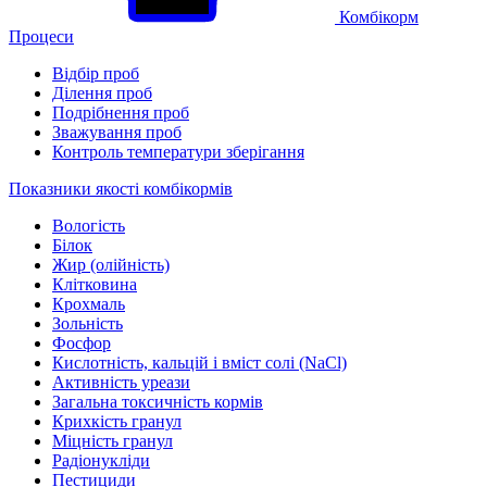
Комбікорм
Процеси
Відбір проб
Ділення проб
Подрібнення проб
Зважування проб
Контроль температури зберігання
Показники якості комбікормів
Вологість
Білок
Жир (олійність)
Клітковина
Крохмаль
Зольність
Фосфор
Кислотність, кальцій і вміст солі (NaCl)
Активність уреази
Загальна токсичність кормів
Крихкість гранул
Міцність гранул
Радіонукліди
Пестициди