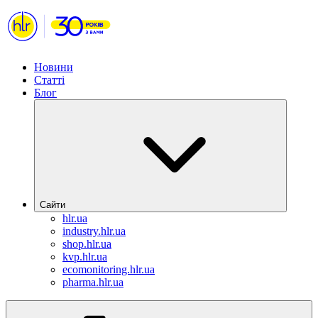
Новини
Статті
Блог
Сайти
hlr.ua
industry.hlr.ua
shop.hlr.ua
kvp.hlr.ua
ecomonitoring.hlr.ua
pharma.hlr.ua