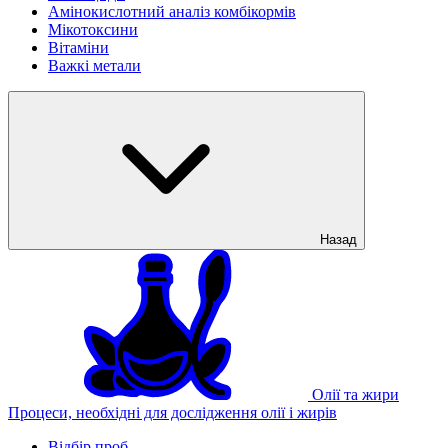
Амінокислотний аналіз комбікормів
Мікотоксини
Вітаміни
Важкі метали
Назад
Олії та жири
Процеси, необхідні для дослідження олії і жирів
Відбір проб