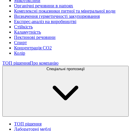
Мікотоксини
Органічні речовини в напоях
Комплексні показники питної та мінеральної води
Визначення герметичності закупорювання
Експрес-аналіз на виробництві
Стійкість
Каламутність
Пектинові речовини
Спирт
Концентрація СО2
Колір
ТОП рішення
Про компанію
Спеціальні пропозиції
ТОП рішення
Лабораторні меблі