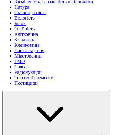
Засміченість, зараженість шкідниками
Натура
Склоподібність
Вологість
Білок
Олійність
Клітковина
Зольність
Клейковина
Число падіння
Мікотоксини
ГМО
Сажка
Радіонукліди
Токсичні елементи
Пестициди