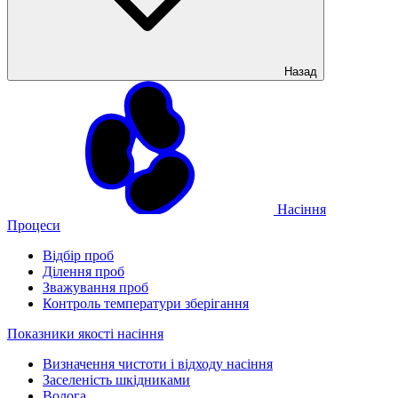
Назад
Насіння
Процеси
Відбір проб
Ділення проб
Зважування проб
Контроль температури зберігання
Показники якості насіння
Визначення чистоти і відходу насіння
Заселеність шкідниками
Волога