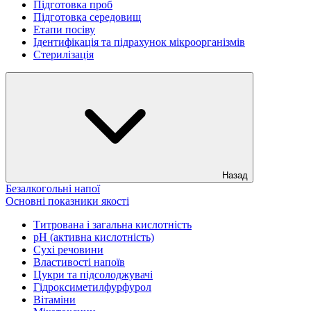
Підготовка проб
Підготовка середовищ
Етапи посіву
Ідентифікація та підрахунок мікроорганізмів
Стерилізація
Назад
Безалкогольні напої
Основні показники якості
Титрована і загальна кислотність
рН (активна кислотність)
Сухі речовини
Властивості напоїв
Цукри та підсолоджувачі
Гідроксиметилфурфурол
Вітаміни