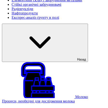
Елементний склад і забруднення металами
Стійкі органічні забруднювачі
Радіонукліди
Нафтопродукти
Експрес-аналіз ґрунту в полі
Назад
Молоко
Процеси, необхідні для дослідження молока