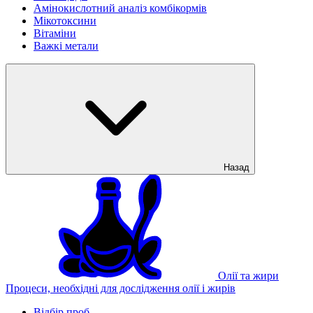
Амінокислотний аналіз комбікормів
Мікотоксини
Вітаміни
Важкі метали
Назад
Олії та жири
Процеси, необхідні для дослідження олії і жирів
Відбір проб