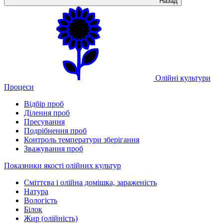
Назад
Олійні культури
Процеси
Відбір проб
Ділення проб
Пресування
Подрібнення проб
Контроль температури зберігання
Зважування проб
Показники якості олійних культур
Сміттєва і олійна домішка, зараженість
Натура
Вологість
Білок
Жир (олійність)