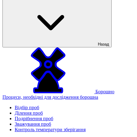
Назад
Борошно
Процеси, необхідні для дослідження борошна
Відбір проб
Ділення проб
Подрібнення проб
Зважування проб
Контроль температури зберігання