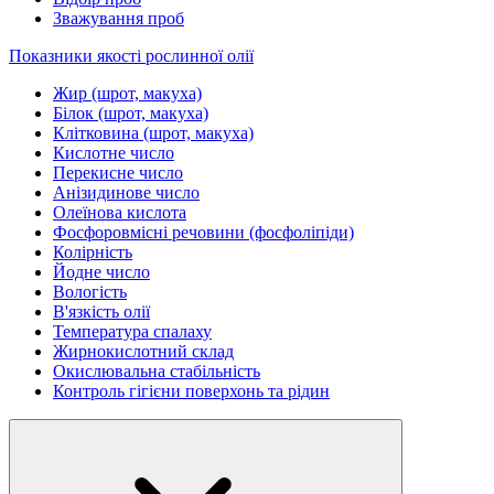
Зважування проб
Показники якості рослинної олії
Жир (шрот, макуха)
Білок (шрот, макуха)
Клітковина (шрот, макуха)
Кислотне число
Перекисне число
Анізидинове число
Олеїнова кислота
Фосфоровмісні речовини (фосфоліпіди)
Колірність
Йодне число
Вологість
В'язкість олії
Температура спалаху
Жирнокислотний склад
Окислювальна стабільність
Контроль гігієни поверхонь та рідин