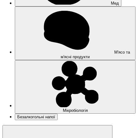
Мед
М'ясо та
м'ясні продукти
Мікробіологія
Безалкогольні напої