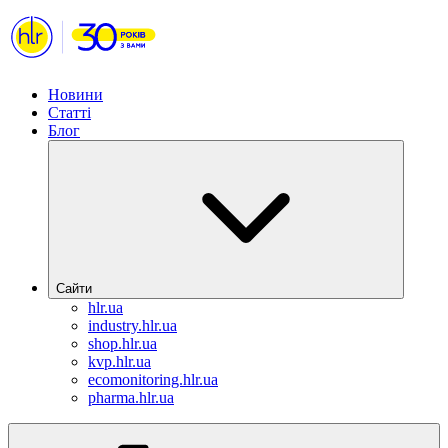
Новини
Статті
Блог
Сайти
hlr.ua
industry.hlr.ua
shop.hlr.ua
kvp.hlr.ua
ecomonitoring.hlr.ua
pharma.hlr.ua