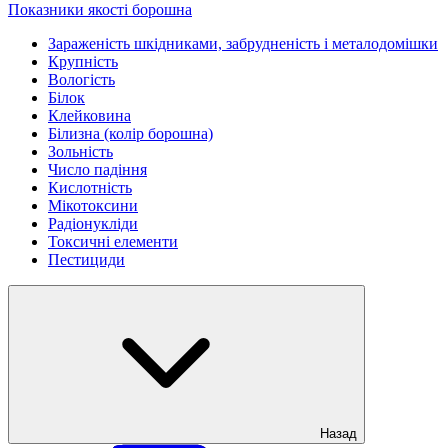
Показники якості борошна
Зараженість шкідниками, забрудненість і металодомішки
Крупність
Вологість
Білок
Клейковина
Білизна (колір борошна)
Зольність
Число падіння
Кислотність
Мікотоксини
Радіонукліди
Токсичні елементи
Пестициди
Назад