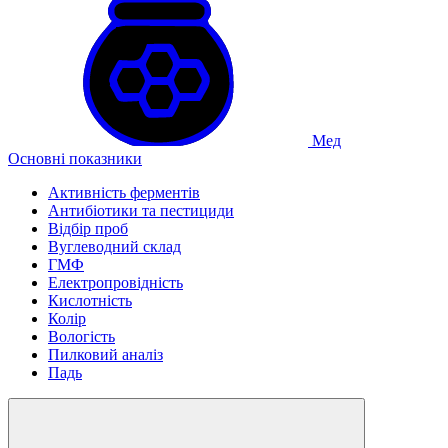
Мед
Основні показники
Активність ферментів
Антибіотики та пестициди
Відбір проб
Вуглеводний склад
ГМФ
Електропровідність
Кислотність
Колір
Вологість
Пилковий аналіз
Падь