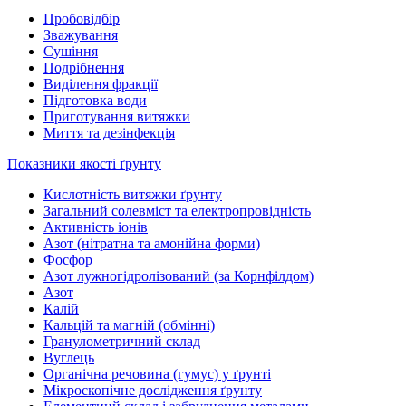
Пробовідбір
Зважування
Сушіння
Подрібнення
Виділення фракції
Підготовка води
Приготування витяжки
Миття та дезінфекція
Показники якості ґрунту
Кислотність витяжки ґрунту
Загальний солевміст та електропровідність
Активність іонів
Азот (нітратна та амонійна форми)
Фосфор
Азот лужногідролізований (за Корнфілдом)
Азот
Калій
Кальцій та магній (обмінні)
Гранулометричний склад
Вуглець
Органічна речовина (гумус) у ґрунті
Мікроскопічне дослідження ґрунту