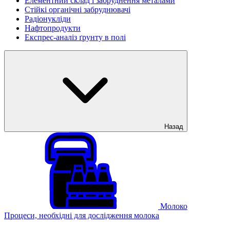
Елементний склад і забруднення металами
Стійкі органічні забруднювачі
Радіонукліди
Нафтопродукти
Експрес-аналіз ґрунту в полі
Назад
Молоко
Процеси, необхідні для дослідження молока