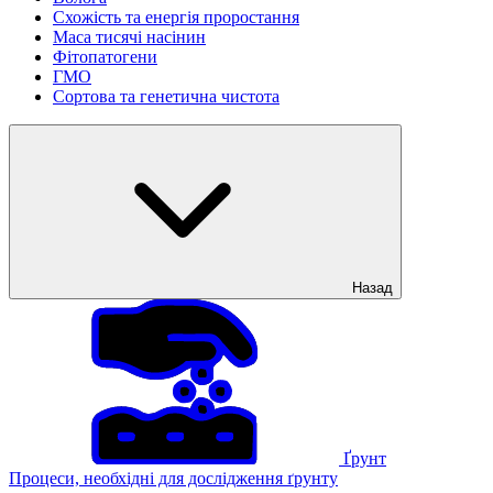
Схожість та енергія проростання
Маса тисячі насінин
Фітопатогени
ГМО
Сортова та генетична чистота
Назад
Ґрунт
Процеси, необхідні для дослідження ґрунту