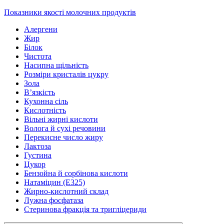
Показники якості молочних продуктів
Алергени
Жир
Білок
Чистота
Насипна щільність
Розміри кристалів цукру
Зола
В’язкість
Кухонна сіль
Кислотність
Вільні жирні кислоти
Волога й сухі речовини
Перекисне число жиру
Лактоза
Густина
Цукор
Бензойна й сорбінова кислоти
Натаміцин (Е325)
Жирно-кислотний склад
Лужна фосфатаза
Стеринова фракція та тригліцериди