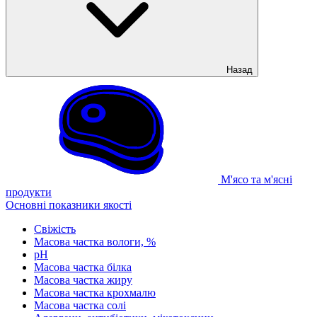
Назад
М'ясо та м'ясні
продукти
Основні показники якості
Свіжість
Масова частка вологи, %
рН
Масова частка білка
Масова частка жиру
Масова частка крохмалю
Масова частка солі