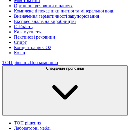
Мікотоксини
Органічні речовини в напоях
Комплексні показники питної та мінеральної води
Визначення герметичності закупорювання
Експрес-аналіз на виробництві
Стійкість
Каламутність
Пектинові речовини
Спирт
Концентрація СО2
Колір
ТОП рішення
Про компанію
Спеціальні пропозиції
ТОП рішення
Лабораторні меблі