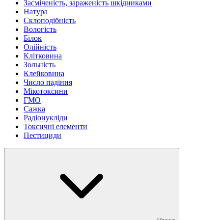
Засміченість, зараженість шкідниками
Натура
Склоподібність
Вологість
Білок
Олійність
Клітковина
Зольність
Клейковина
Число падіння
Мікотоксини
ГМО
Сажка
Радіонукліди
Токсичні елементи
Пестициди