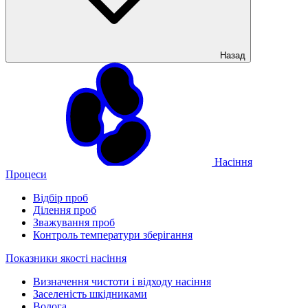
Назад
Насіння
Процеси
Відбір проб
Ділення проб
Зважування проб
Контроль температури зберігання
Показники якості насіння
Визначення чистоти і відходу насіння
Заселеність шкідниками
Волога