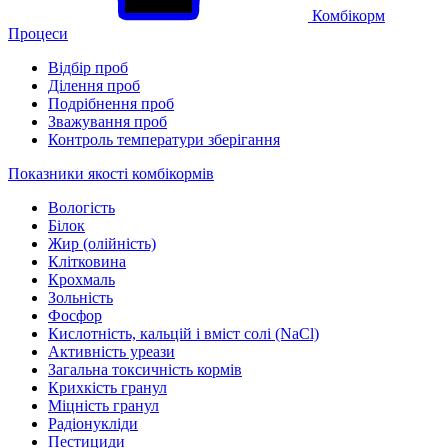
Комбікорм
Процеси
Відбір проб
Ділення проб
Подрібнення проб
Зважування проб
Контроль температури зберігання
Показники якості комбікормів
Вологість
Білок
Жир (олійність)
Клітковина
Крохмаль
Зольність
Фосфор
Кислотність, кальцій і вміст солі (NaCl)
Активність уреази
Загальна токсичність кормів
Крихкість гранул
Міцність гранул
Радіонукліди
Пестициди