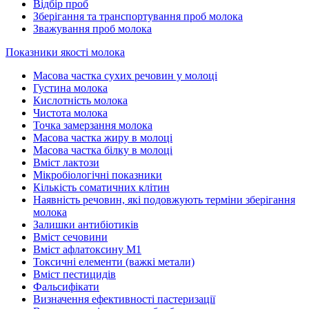
Відбір проб
Зберігання та транспортування проб молока
Зважування проб молока
Показники якості молока
Масова частка сухих речовин у молоці
Густина молока
Кислотність молока
Чистота молока
Точка замерзання молока
Масова частка жиру в молоці
Масова частка білку в молоці
Вміст лактози
Мікробіологічні показники
Кількість соматичних клітин
Наявність речовин, які подовжують терміни зберігання
молока
Залишки антибіотиків
Вміст сечовини
Вміст афлатоксину М1
Токсичні елементи (важкі метали)
Вміст пестицидів
Фальсифікати
Визначення ефективності пастеризації