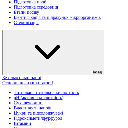
Підготовка проб
Підготовка середовищ
Етапи посіву
Ідентифікація та підрахунок мікроорганізмів
Стерилізація
Назад
Безалкогольні напої
Основні показники якості
Титрована і загальна кислотність
рН (активна кислотність)
Сухі речовини
Властивості напоїв
Цукри та підсолоджувачі
Гідроксиметилфурфурол
Вітаміни