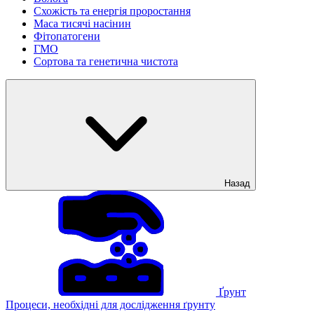
Схожість та енергія проростання
Маса тисячі насінин
Фітопатогени
ГМО
Сортова та генетична чистота
Назад
Ґрунт
Процеси, необхідні для дослідження ґрунту