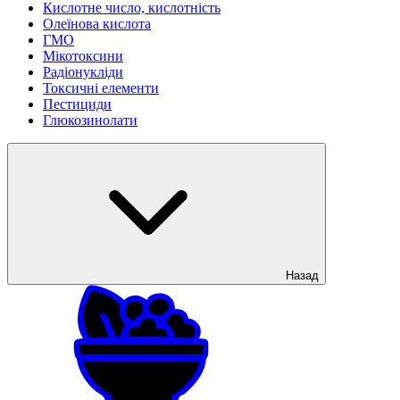
Кислотне число, кислотність
Олеїнова кислота
ГМО
Мікотоксини
Радіонукліди
Токсичні елементи
Пестициди
Глюкозинолати
Назад