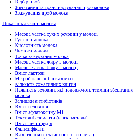
Відбір проб
Зберігання та транспортування проб молока
Зважування проб молока
Показники якості молока
Масова частка сухих речовин у молоці
Густина молока
Кислотність молока
Чистота молока
Точка замерзання молока
Масова частка жиру в молоці
Масова частка білку в молоці
Вміст лактози
Мікробіологічні показники
Кількість соматичних клітин
Наявність речовин, які подовжують терміни зберігання
молока
Залишки антибіотиків
Вміст сечовини
Вміст афлатоксину М1
Токсичні елементи (важкі метали)
Вміст пестицидів
Фальсифікати
Визначення ефективності пастеризації