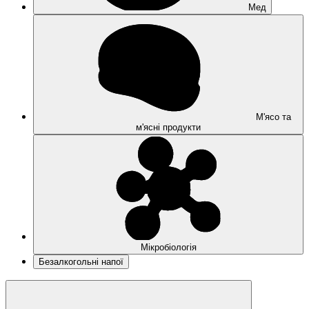
Мед
М'ясо та
м'ясні продукти
Мікробіологія
Безалкогольні напої