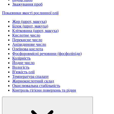
Зважування проб
Показники якості рослинної олії
Жир (шрот, макуха)
Білок (шрот, макуха)
Клітковина (шрот, макуха)
Кислотне число
Перекисне число
Анізидинове число
Олеїнова кислота
Фосфоровмісні речовини (фосфоліпіди)
Колірність
Йодне число
Вологість
В'язкість олії
Температура спалаху
Жирнокислотний склад
Окислювальна стабільність
Контроль гігієни поверхонь та рідин