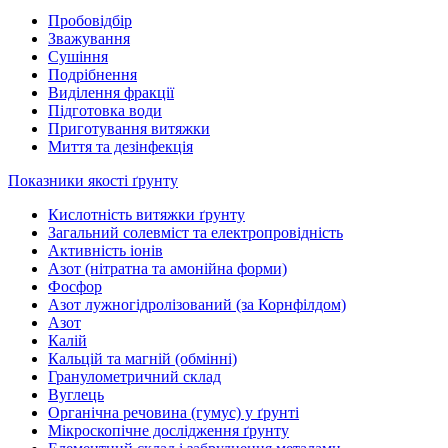
Пробовідбір
Зважування
Сушіння
Подрібнення
Виділення фракції
Підготовка води
Приготування витяжки
Миття та дезінфекція
Показники якості ґрунту
Кислотність витяжки ґрунту
Загальний солевміст та електропровідність
Активність іонів
Азот (нітратна та амонійна форми)
Фосфор
Азот лужногідролізований (за Корнфілдом)
Азот
Калій
Кальцій та магній (обмінні)
Гранулометричний склад
Вуглець
Органічна речовина (гумус) у ґрунті
Мікроскопічне дослідження ґрунту