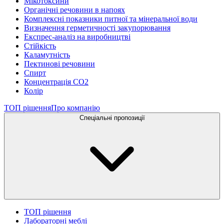
Мікотоксини
Органічні речовини в напоях
Комплексні показники питної та мінеральної води
Визначення герметичності закупорювання
Експрес-аналіз на виробництві
Стійкість
Каламутність
Пектинові речовини
Спирт
Концентрація СО2
Колір
ТОП рішення
Про компанію
Спеціальні пропозиції
ТОП рішення
Лабораторні меблі