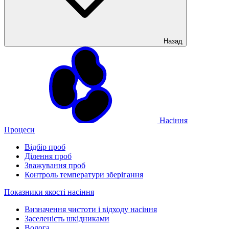
Назад
Насіння
Процеси
Відбір проб
Ділення проб
Зважування проб
Контроль температури зберігання
Показники якості насіння
Визначення чистоти і відходу насіння
Заселеність шкідниками
Волога