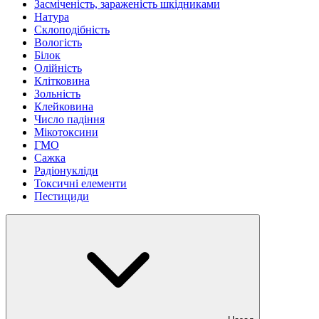
Засміченість, зараженість шкідниками
Натура
Склоподібність
Вологість
Білок
Олійність
Клітковина
Зольність
Клейковина
Число падіння
Мікотоксини
ГМО
Сажка
Радіонукліди
Токсичні елементи
Пестициди