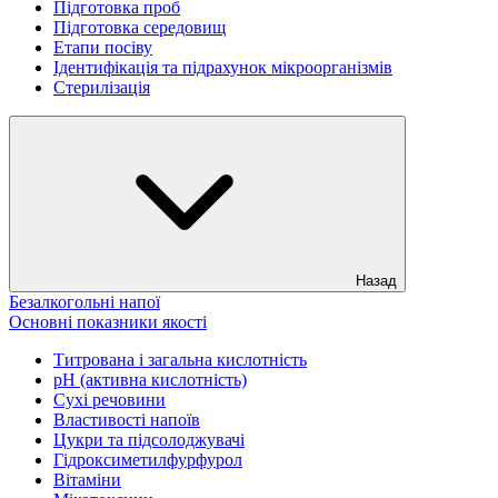
Підготовка проб
Підготовка середовищ
Етапи посіву
Ідентифікація та підрахунок мікроорганізмів
Стерилізація
Назад
Безалкогольні напої
Основні показники якості
Титрована і загальна кислотність
рН (активна кислотність)
Сухі речовини
Властивості напоїв
Цукри та підсолоджувачі
Гідроксиметилфурфурол
Вітаміни