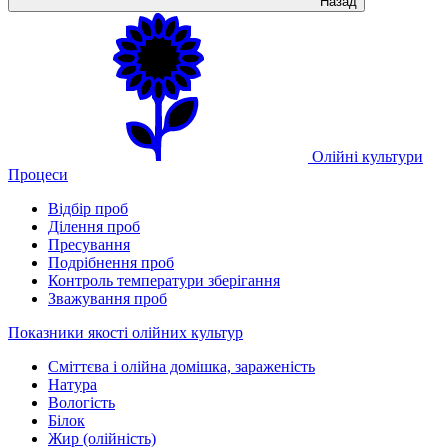
Назад
Олійні культури
Процеси
Відбір проб
Ділення проб
Пресування
Подрібнення проб
Контроль температури зберігання
Зважування проб
Показники якості олійних культур
Сміттєва і олійна домішка, зараженість
Натура
Вологість
Білок
Жир (олійність)