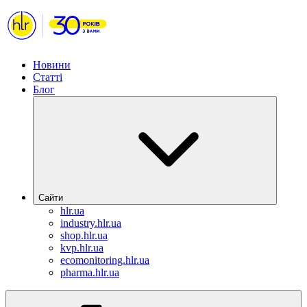
Новини
Статті
Блог
Сайти
hlr.ua
industry.hlr.ua
shop.hlr.ua
kvp.hlr.ua
ecomonitoring.hlr.ua
pharma.hlr.ua