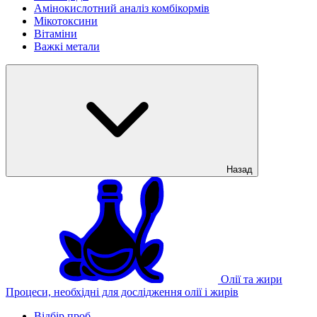
Амінокислотний аналіз комбікормів
Мікотоксини
Вітаміни
Важкі метали
Назад
Олії та жири
Процеси, необхідні для дослідження олії і жирів
Відбір проб