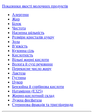
Показники якості молочних продуктів
Алергени
Жир
Білок
Чистота
Насипна щільність
Розміри кристалів цукру
Зола
В’язкість
Кухонна сіль
Кислотність
Вільні жирні кислоти
Волога й сухі речовини
Перекисне число жиру
Лактоза
Густина
Цукор
Бензойна й сорбінова кислоти
Натаміцин (Е325)
Жирно-кислотний склад
Лужна фосфатаза
Стеринова фракція та тригліцериди