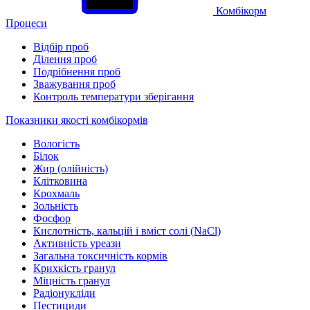
Комбікорм
Процеси
Відбір проб
Ділення проб
Подрібнення проб
Зважування проб
Контроль температури зберігання
Показники якості комбікормів
Вологість
Білок
Жир (олійність)
Клітковина
Крохмаль
Зольність
Фосфор
Кислотність, кальцій і вміст солі (NaCl)
Активність уреази
Загальна токсичність кормів
Крихкість гранул
Міцність гранул
Радіонукліди
Пестициди