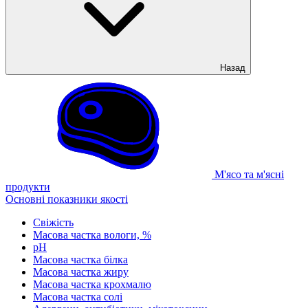
Назад
М'ясо та м'ясні
продукти
Основні показники якості
Свіжість
Масова частка вологи, %
рН
Масова частка білка
Масова частка жиру
Масова частка крохмалю
Масова частка солі