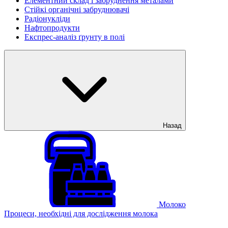
Елементний склад і забруднення металами
Стійкі органічні забруднювачі
Радіонукліди
Нафтопродукти
Експрес-аналіз ґрунту в полі
Назад
Молоко
Процеси, необхідні для дослідження молока