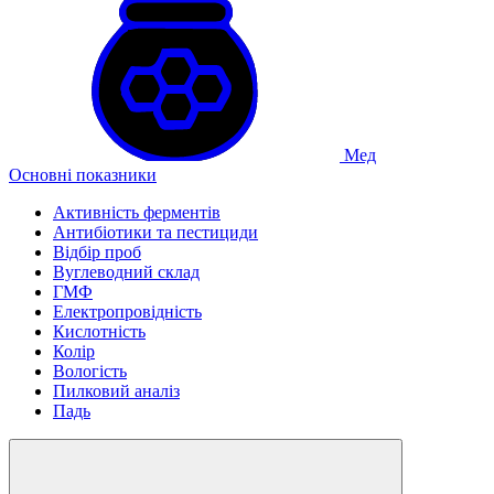
Мед
Основні показники
Активність ферментів
Антибіотики та пестициди
Відбір проб
Вуглеводний склад
ГМФ
Електропровідність
Кислотність
Колір
Вологість
Пилковий аналіз
Падь