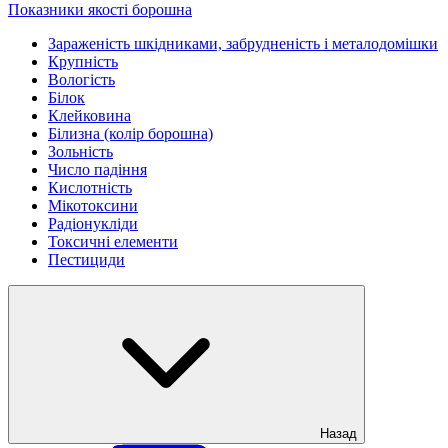
Показники якості борошна
Зараженість шкідниками, забрудненість і металодомішки
Крупність
Вологість
Білок
Клейковина
Білизна (колір борошна)
Зольність
Число падіння
Кислотність
Мікотоксини
Радіонукліди
Токсичні елементи
Пестициди
Назад