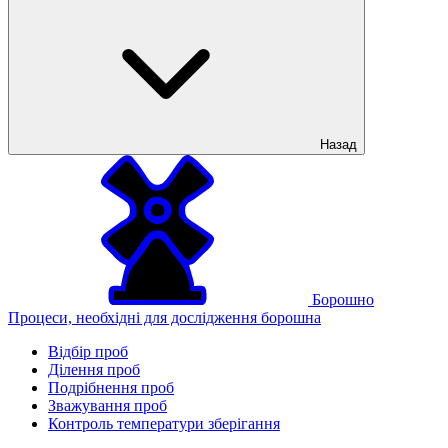
Назад
Борошно
Процеси, необхідні для дослідження борошна
Відбір проб
Ділення проб
Подрібнення проб
Зважування проб
Контроль температури зберігання