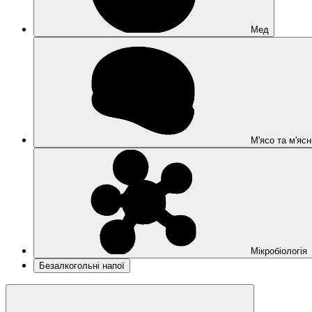
Мед
М'ясо та м'ясн
Мікробіологія
Безалкогольні напої