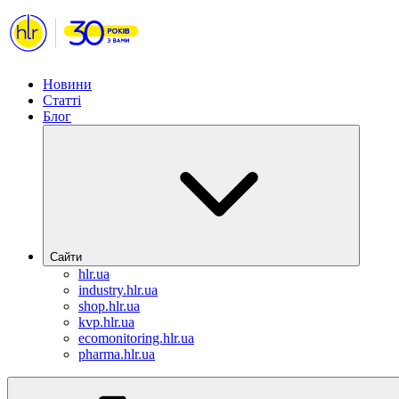
Новини
Статті
Блог
Сайти
hlr.ua
industry.hlr.ua
shop.hlr.ua
kvp.hlr.ua
ecomonitoring.hlr.ua
pharma.hlr.ua