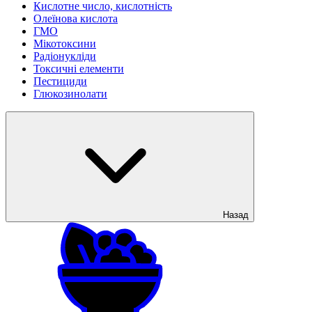
Кислотне число, кислотність
Олеїнова кислота
ГМО
Мікотоксини
Радіонукліди
Токсичні елементи
Пестициди
Глюкозинолати
Назад