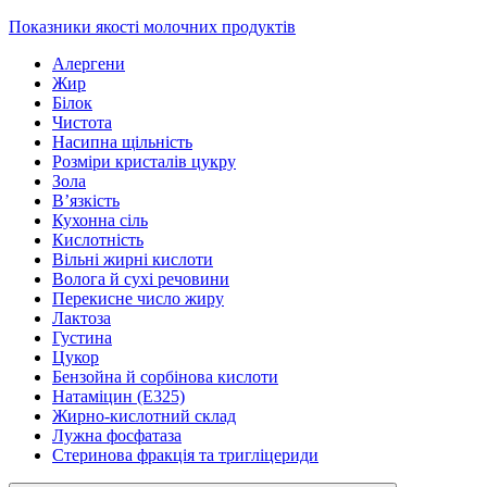
Показники якості молочних продуктів
Алергени
Жир
Білок
Чистота
Насипна щільність
Розміри кристалів цукру
Зола
В’язкість
Кухонна сіль
Кислотність
Вільні жирні кислоти
Волога й сухі речовини
Перекисне число жиру
Лактоза
Густина
Цукор
Бензойна й сорбінова кислоти
Натаміцин (Е325)
Жирно-кислотний склад
Лужна фосфатаза
Стеринова фракція та тригліцериди