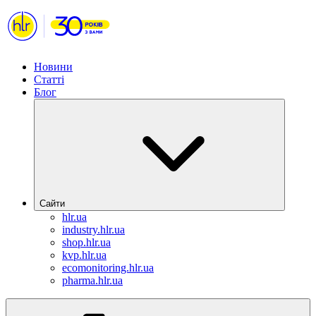
Новини
Статті
Блог
Сайти
hlr.ua
industry.hlr.ua
shop.hlr.ua
kvp.hlr.ua
ecomonitoring.hlr.ua
pharma.hlr.ua