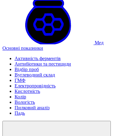
Мед
Основні показники
Активність ферментів
Антибіотики та пестициди
Відбір проб
Вуглеводний склад
ГМФ
Електропровідність
Кислотність
Колір
Вологість
Пилковий аналіз
Падь