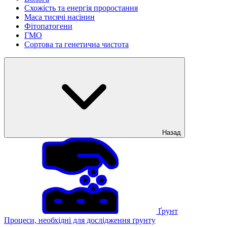
Схожість та енергія проростання
Маса тисячі насінин
Фітопатогени
ГМО
Сортова та генетична чистота
Назад
Ґрунт
Процеси, необхідні для дослідження ґрунту