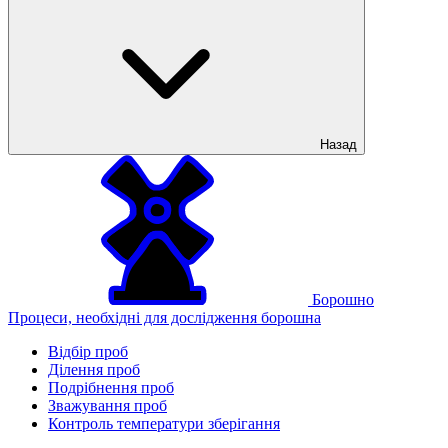
Назад
Борошно
Процеси, необхідні для дослідження борошна
Відбір проб
Ділення проб
Подрібнення проб
Зважування проб
Контроль температури зберігання