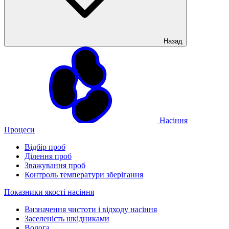
Назад
Насіння
Процеси
Відбір проб
Ділення проб
Зважування проб
Контроль температури зберігання
Показники якості насіння
Визначення чистоти і відходу насіння
Заселеність шкідниками
Волога