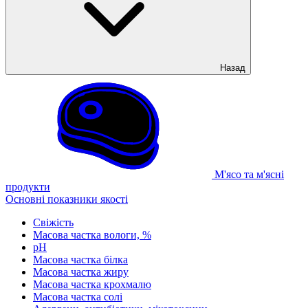
Назад
М'ясо та м'ясні
продукти
Основні показники якості
Свіжість
Масова частка вологи, %
рН
Масова частка білка
Масова частка жиру
Масова частка крохмалю
Масова частка солі