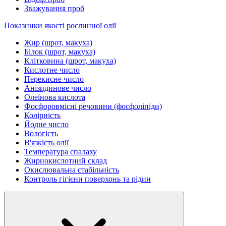
Зважування проб
Показники якості рослинної олії
Жир (шрот, макуха)
Білок (шрот, макуха)
Клітковина (шрот, макуха)
Кислотне число
Перекисне число
Анізидинове число
Олеїнова кислота
Фосфоровмісні речовини (фосфоліпіди)
Колірність
Йодне число
Вологість
В'язкість олії
Температура спалаху
Жирнокислотний склад
Окислювальна стабільність
Контроль гігієни поверхонь та рідин