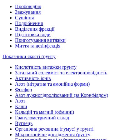
Пробовідбір
Зважування
Сушіння
Подрібнення
Виділення фракції
Підготовка води
Приготування витяжки
Миття та дезінфекція
Показники якості ґрунту
Кислотність витяжки ґрунту
Загальний солевміст та електропровідність
Активність іонів
Азот (нітратна та амонійна форми)
Фосфор
Азот лужногідролізований (за Корнфілдом)
Азот
Калій
Кальцій та магній (обмінні)
Гранулометричний склад
Вуглець
Органічна речовина (гумус) у ґрунті
Мікроскопічне дослідження ґрунту