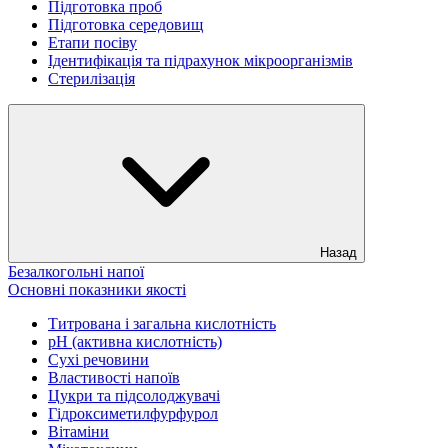
Підготовка проб
Підготовка середовищ
Етапи посіву
Ідентифікація та підрахунок мікроорганізмів
Стерилізація
Назад
Безалкогольні напої
Основні показники якості
Титрована і загальна кислотність
рН (активна кислотність)
Сухі речовини
Властивості напоїв
Цукри та підсолоджувачі
Гідроксиметилфурфурол
Вітаміни