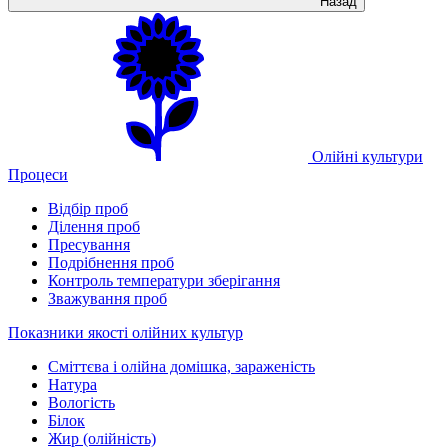
Назад
Олійні культури
Процеси
Відбір проб
Ділення проб
Пресування
Подрібнення проб
Контроль температури зберігання
Зважування проб
Показники якості олійних культур
Сміттєва і олійна домішка, зараженість
Натура
Вологість
Білок
Жир (олійність)