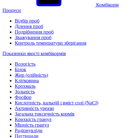
Комбікорм
Процеси
Відбір проб
Ділення проб
Подрібнення проб
Зважування проб
Контроль температури зберігання
Показники якості комбікормів
Вологість
Білок
Жир (олійність)
Клітковина
Крохмаль
Зольність
Фосфор
Кислотність, кальцій і вміст солі (NaCl)
Активність уреази
Загальна токсичність кормів
Крихкість гранул
Міцність гранул
Радіонукліди
Пестициди