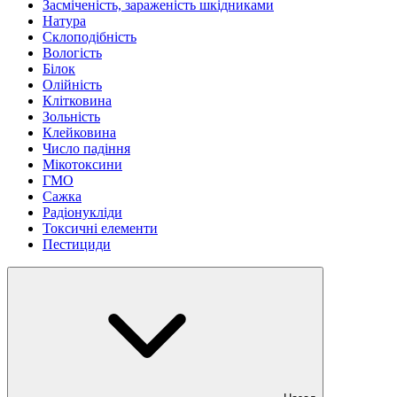
Засміченість, зараженість шкідниками
Натура
Склоподібність
Вологість
Білок
Олійність
Клітковина
Зольність
Клейковина
Число падіння
Мікотоксини
ГМО
Сажка
Радіонукліди
Токсичні елементи
Пестициди