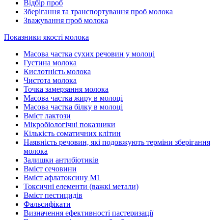
Відбір проб
Зберігання та транспортування проб молока
Зважування проб молока
Показники якості молока
Масова частка сухих речовин у молоці
Густина молока
Кислотність молока
Чистота молока
Точка замерзання молока
Масова частка жиру в молоці
Масова частка білку в молоці
Вміст лактози
Мікробіологічні показники
Кількість соматичних клітин
Наявність речовин, які подовжують терміни зберігання
молока
Залишки антибіотиків
Вміст сечовини
Вміст афлатоксину М1
Токсичні елементи (важкі метали)
Вміст пестицидів
Фальсифікати
Визначення ефективності пастеризації