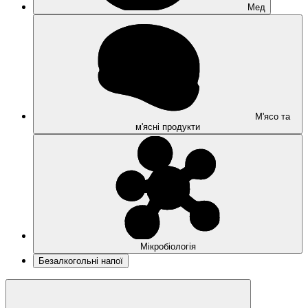
Мед
М'ясо та
м'ясні продукти
Мікробіологія
Безалкогольні напої