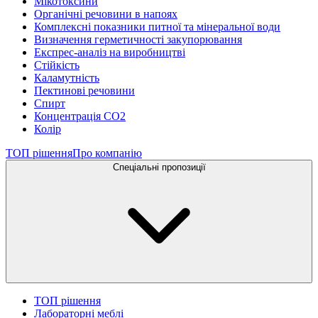
Мікотоксини
Органічні речовини в напоях
Комплексні показники питної та мінеральної води
Визначення герметичності закупорювання
Експрес-аналіз на виробництві
Стійкість
Каламутність
Пектинові речовини
Спирт
Концентрація СО2
Колір
ТОП рішення
Про компанію
Спеціальні пропозиції
ТОП рішення
Лабораторні меблі