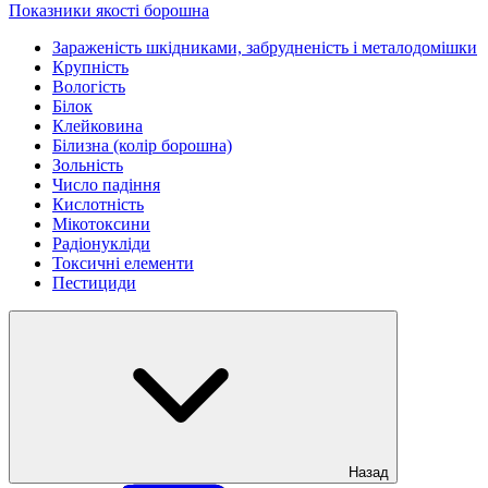
Показники якості борошна
Зараженість шкідниками, забрудненість і металодомішки
Крупність
Вологість
Білок
Клейковина
Білизна (колір борошна)
Зольність
Число падіння
Кислотність
Мікотоксини
Радіонукліди
Токсичні елементи
Пестициди
Назад