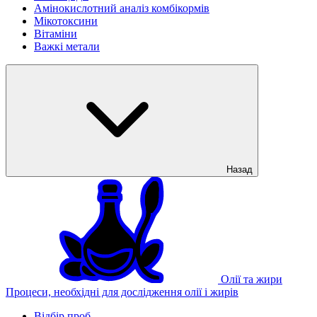
Амінокислотний аналіз комбікормів
Мікотоксини
Вітаміни
Важкі метали
Назад
Олії та жири
Процеси, необхідні для дослідження олії і жирів
Відбір проб