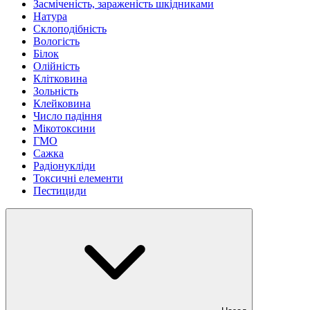
Засміченість, зараженість шкідниками
Натура
Склоподібність
Вологість
Білок
Олійність
Клітковина
Зольність
Клейковина
Число падіння
Мікотоксини
ГМО
Сажка
Радіонукліди
Токсичні елементи
Пестициди