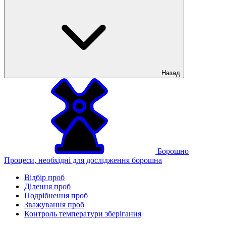
Назад
Борошно
Процеси, необхідні для дослідження борошна
Відбір проб
Ділення проб
Подрібнення проб
Зважування проб
Контроль температури зберігання