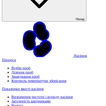
Назад
Насіння
Процеси
Відбір проб
Ділення проб
Зважування проб
Контроль температури зберігання
Показники якості насіння
Визначення чистоти і відходу насіння
Заселеність шкідниками
Волога