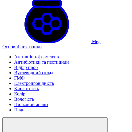
Мед
Основні показники
Активність ферментів
Антибіотики та пестициди
Відбір проб
Вуглеводний склад
ГМФ
Електропровідність
Кислотність
Колір
Вологість
Пилковий аналіз
Падь