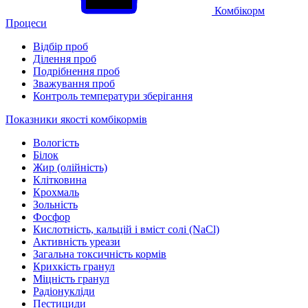
Комбікорм
Процеси
Відбір проб
Ділення проб
Подрібнення проб
Зважування проб
Контроль температури зберігання
Показники якості комбікормів
Вологість
Білок
Жир (олійність)
Клітковина
Крохмаль
Зольність
Фосфор
Кислотність, кальцій і вміст солі (NaCl)
Активність уреази
Загальна токсичність кормів
Крихкість гранул
Міцність гранул
Радіонукліди
Пестициди