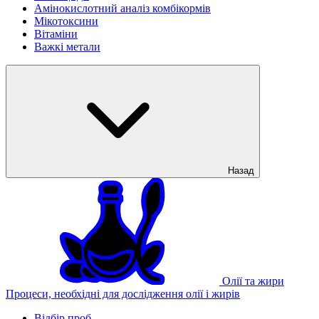
Амінокислотний аналіз комбікормів
Мікотоксини
Вітаміни
Важкі метали
Назад
Олії та жири
Процеси, необхідні для дослідження олії і жирів
Відбір проб