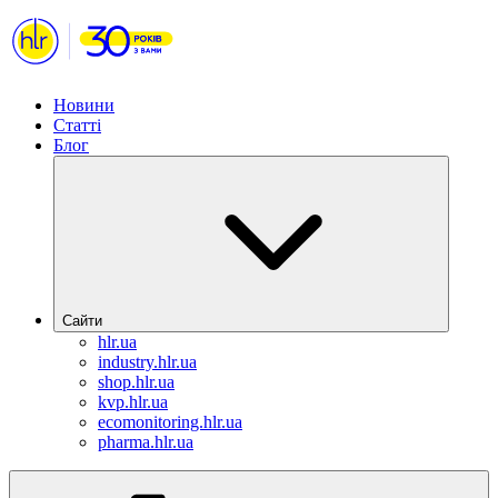
Новини
Статті
Блог
Сайти
hlr.ua
industry.hlr.ua
shop.hlr.ua
kvp.hlr.ua
ecomonitoring.hlr.ua
pharma.hlr.ua