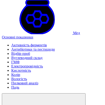
Мед
Основні показники
Активність ферментів
Антибіотики та пестициди
Відбір проб
Вуглеводний склад
ГМФ
Електропровідність
Кислотність
Колір
Вологість
Пилковий аналіз
Падь