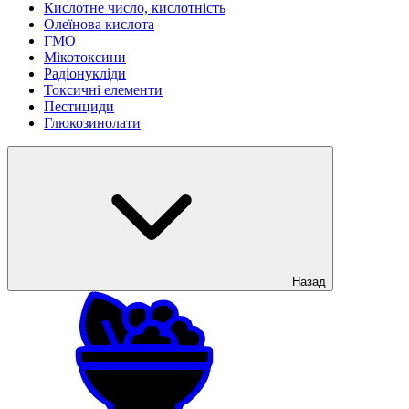
Кислотне число, кислотність
Олеїнова кислота
ГМО
Мікотоксини
Радіонукліди
Токсичні елементи
Пестициди
Глюкозинолати
Назад