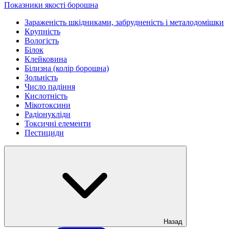
Показники якості борошна
Зараженість шкідниками, забрудненість і металодомішки
Крупність
Вологість
Білок
Клейковина
Білизна (колір борошна)
Зольність
Число падіння
Кислотність
Мікотоксини
Радіонукліди
Токсичні елементи
Пестициди
Назад