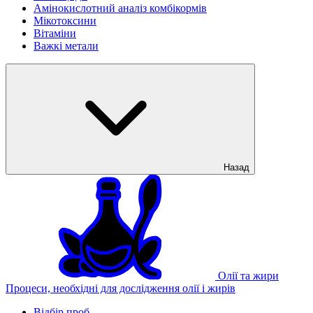
Амінокислотний аналіз комбікормів
Мікотоксини
Вітаміни
Важкі метали
Назад
Олії та жири
Процеси, необхідні для дослідження олії і жирів
Відбір проб