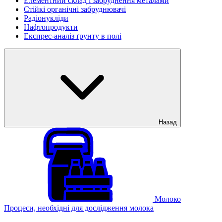
Елементний склад і забруднення металами
Стійкі органічні забруднювачі
Радіонукліди
Нафтопродукти
Експрес-аналіз ґрунту в полі
Назад
Молоко
Процеси, необхідні для дослідження молока