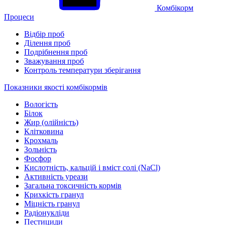
Комбікорм
Процеси
Відбір проб
Ділення проб
Подрібнення проб
Зважування проб
Контроль температури зберігання
Показники якості комбікормів
Вологість
Білок
Жир (олійність)
Клітковина
Крохмаль
Зольність
Фосфор
Кислотність, кальцій і вміст солі (NaCl)
Активність уреази
Загальна токсичність кормів
Крихкість гранул
Міцність гранул
Радіонукліди
Пестициди