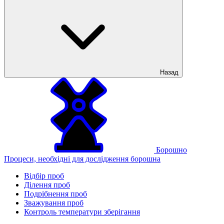
Назад
Борошно
Процеси, необхідні для дослідження борошна
Відбір проб
Ділення проб
Подрібнення проб
Зважування проб
Контроль температури зберігання