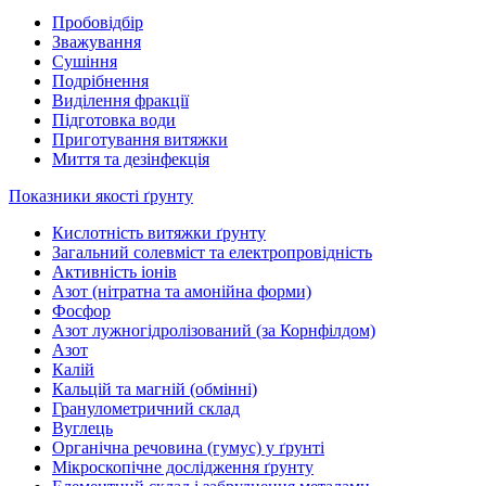
Пробовідбір
Зважування
Сушіння
Подрібнення
Виділення фракції
Підготовка води
Приготування витяжки
Миття та дезінфекція
Показники якості ґрунту
Кислотність витяжки ґрунту
Загальний солевміст та електропровідність
Активність іонів
Азот (нітратна та амонійна форми)
Фосфор
Азот лужногідролізований (за Корнфілдом)
Азот
Калій
Кальцій та магній (обмінні)
Гранулометричний склад
Вуглець
Органічна речовина (гумус) у ґрунті
Мікроскопічне дослідження ґрунту