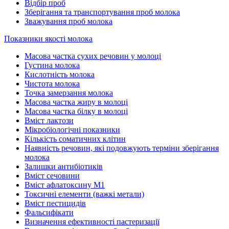
Відбір проб
Зберігання та транспортування проб молока
Зважування проб молока
Показники якості молока
Масова частка сухих речовин у молоці
Густина молока
Кислотність молока
Чистота молока
Точка замерзання молока
Масова частка жиру в молоці
Масова частка білку в молоці
Вміст лактози
Мікробіологічні показники
Кількість соматичних клітин
Наявність речовин, які подовжують терміни зберігання
молока
Залишки антибіотиків
Вміст сечовини
Вміст афлатоксину М1
Токсичні елементи (важкі метали)
Вміст пестицидів
Фальсифікати
Визначення ефективності пастеризації