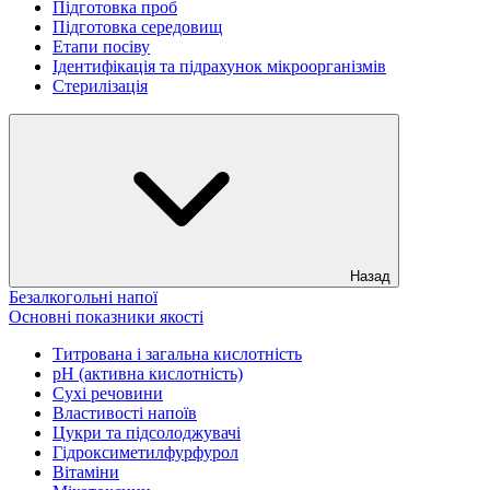
Підготовка проб
Підготовка середовищ
Етапи посіву
Ідентифікація та підрахунок мікроорганізмів
Стерилізація
Назад
Безалкогольні напої
Основні показники якості
Титрована і загальна кислотність
рН (активна кислотність)
Сухі речовини
Властивості напоїв
Цукри та підсолоджувачі
Гідроксиметилфурфурол
Вітаміни