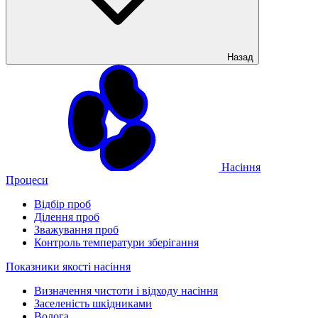
Назад
Насіння
Процеси
Відбір проб
Ділення проб
Зважування проб
Контроль температури зберігання
Показники якості насіння
Визначення чистоти і відходу насіння
Заселеність шкідниками
Волога