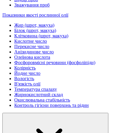
Зважування проб
Показники якості рослинної олії
Жир (шрот, макуха)
Білок (шрот, макуха)
Клітковина (шрот, макуха)
Кислотне число
Перекисне число
Анізидинове число
Олеїнова кислота
Фосфоровмісні речовини (фосфоліпіди)
Колірність
Йодне число
Вологість
В'язкість олії
Температура спалаху
Жирнокислотний склад
Окислювальна стабільність
Контроль гігієни поверхонь та рідин