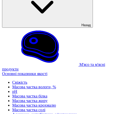
Назад
М'ясо та м'ясні
продукти
Основні показники якості
Свіжість
Масова частка вологи, %
рН
Масова частка білка
Масова частка жиру
Масова частка крохмалю
Масова частка солі