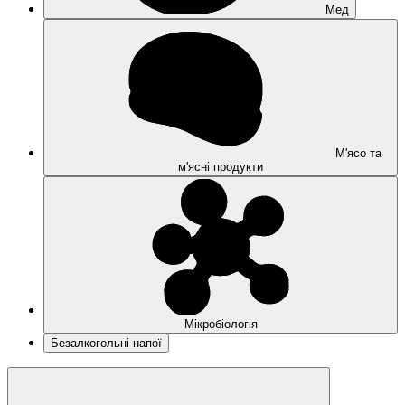
Мед
М'ясо та
м'ясні продукти
Мікробіологія
Безалкогольні напої