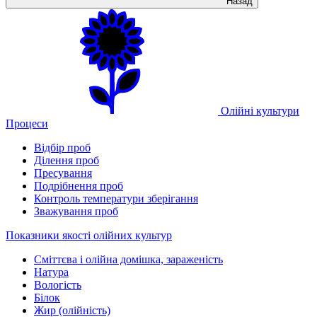
Назад
Олійні культури
Процеси
Відбір проб
Ділення проб
Пресування
Подрібнення проб
Контроль температури зберігання
Зважування проб
Показники якості олійних культур
Сміттєва і олійна домішка, зараженість
Натура
Вологість
Білок
Жир (олійність)