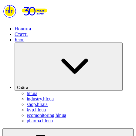
Новини
Статті
Блог
Сайти
hlr.ua
industry.hlr.ua
shop.hlr.ua
kvp.hlr.ua
ecomonitoring.hlr.ua
pharma.hlr.ua