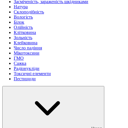
Засміченість, зараженість шкідниками
Натура
Склоподібність
Вологість
Білок
Олійність
Клітковина
Зольність
Клейковина
Число падіння
Мікотоксини
ГМО
Сажка
Радіонукліди
Токсичні елементи
Пестициди