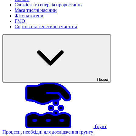
Схожість та енергія проростання
Маса тисячі насінин
Фітопатогени
ГМО
Сортова та генетична чистота
Назад
Ґрунт
Процеси, необхідні для дослідження ґрунту