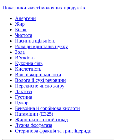
Показники якості молочних продуктів
Алергени
Жир
Білок
Чистота
Насипна щільність
Розміри кристалів цукру
Зола
В’язкість
Кухонна сіль
Кислотність
Вільні жирні кислоти
Волога й сухі речовини
Перекисне число жиру
Лактоза
Густина
Цукор
Бензойна й сорбінова кислоти
Натаміцин (Е325)
Жирно-кислотний склад
Лужна фосфатаза
Стеринова фракція та тригліцериди