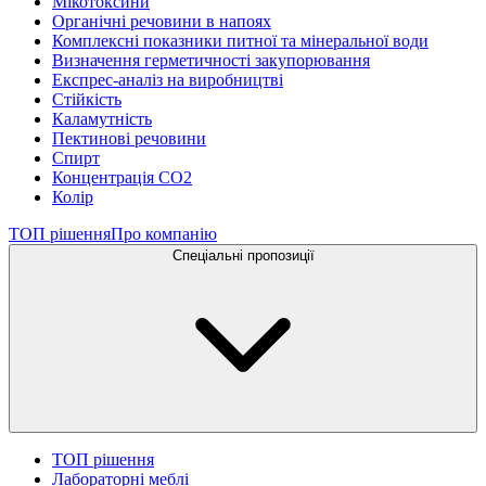
Мікотоксини
Органічні речовини в напоях
Комплексні показники питної та мінеральної води
Визначення герметичності закупорювання
Експрес-аналіз на виробництві
Стійкість
Каламутність
Пектинові речовини
Спирт
Концентрація СО2
Колір
ТОП рішення
Про компанію
Спеціальні пропозиції
ТОП рішення
Лабораторні меблі