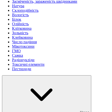
Засміченість, зараженість шкідниками
Натура
Склоподібність
Вологість
Білок
Олійність
Клітковина
Зольність
Клейковина
Число падіння
Мікотоксини
ГМО
Сажка
Радіонукліди
Токсичні елементи
Пестициди