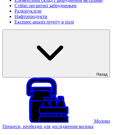
Елементний склад і забруднення металами
Стійкі органічні забруднювачі
Радіонукліди
Нафтопродукти
Експрес-аналіз ґрунту в полі
Назад
Молоко
Процеси, необхідні для дослідження молока