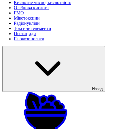
Кислотне число, кислотність
Олеїнова кислота
ГМО
Мікотоксини
Радіонукліди
Токсичні елементи
Пестициди
Глюкозинолати
Назад