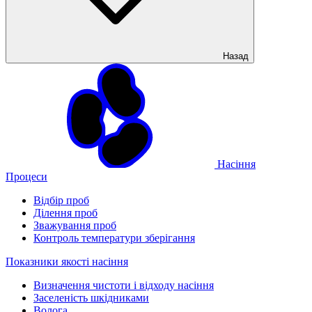
Назад
Насіння
Процеси
Відбір проб
Ділення проб
Зважування проб
Контроль температури зберігання
Показники якості насіння
Визначення чистоти і відходу насіння
Заселеність шкідниками
Волога