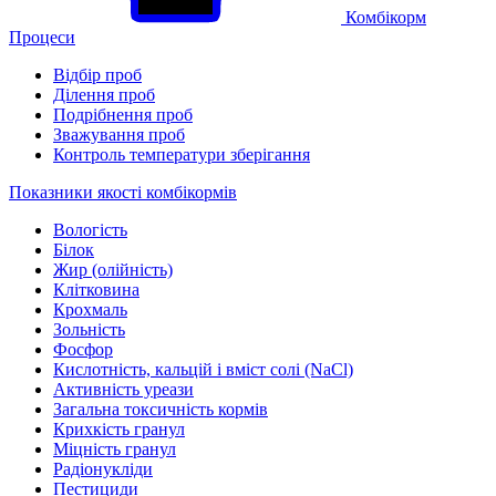
Комбікорм
Процеси
Відбір проб
Ділення проб
Подрібнення проб
Зважування проб
Контроль температури зберігання
Показники якості комбікормів
Вологість
Білок
Жир (олійність)
Клітковина
Крохмаль
Зольність
Фосфор
Кислотність, кальцій і вміст солі (NaCl)
Активність уреази
Загальна токсичність кормів
Крихкість гранул
Міцність гранул
Радіонукліди
Пестициди