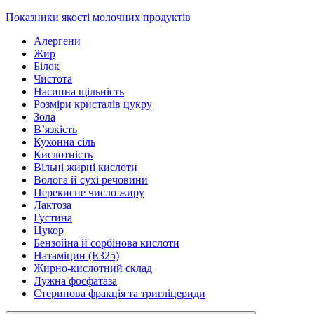
Показники якості молочних продуктів
Алергени
Жир
Білок
Чистота
Насипна щільність
Розміри кристалів цукру
Зола
В’язкість
Кухонна сіль
Кислотність
Вільні жирні кислоти
Волога й сухі речовини
Перекисне число жиру
Лактоза
Густина
Цукор
Бензойна й сорбінова кислоти
Натаміцин (Е325)
Жирно-кислотний склад
Лужна фосфатаза
Стеринова фракція та тригліцериди