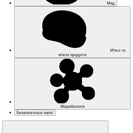
Мед
М'ясо та
м'ясні продукти
Мікробіологія
Безалкогольні напої