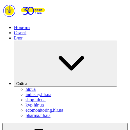
Новини
Статті
Блог
Сайти
hlr.ua
industry.hlr.ua
shop.hlr.ua
kvp.hlr.ua
ecomonitoring.hlr.ua
pharma.hlr.ua