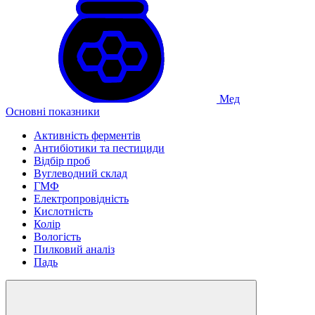
Мед
Основні показники
Активність ферментів
Антибіотики та пестициди
Відбір проб
Вуглеводний склад
ГМФ
Електропровідність
Кислотність
Колір
Вологість
Пилковий аналіз
Падь