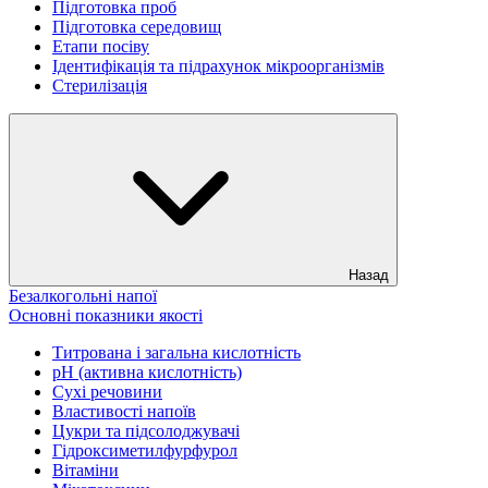
Підготовка проб
Підготовка середовищ
Етапи посіву
Ідентифікація та підрахунок мікроорганізмів
Стерилізація
Назад
Безалкогольні напої
Основні показники якості
Титрована і загальна кислотність
рН (активна кислотність)
Сухі речовини
Властивості напоїв
Цукри та підсолоджувачі
Гідроксиметилфурфурол
Вітаміни