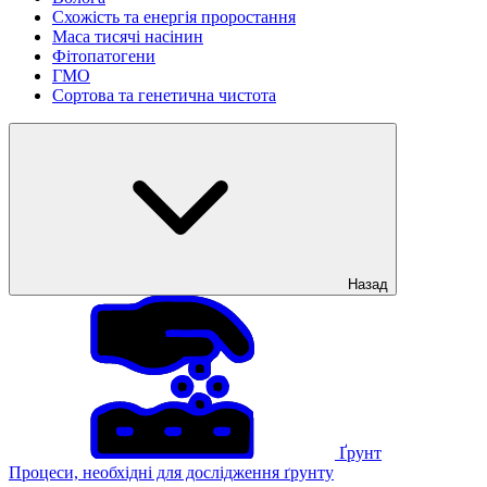
Схожість та енергія проростання
Маса тисячі насінин
Фітопатогени
ГМО
Сортова та генетична чистота
Назад
Ґрунт
Процеси, необхідні для дослідження ґрунту