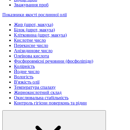
Зважування проб
Показники якості рослинної олії
Жир (шрот, макуха)
Білок (шрот, макуха)
Клітковина (шрот, макуха)
Кислотне число
Перекисне число
Анізидинове число
Олеїнова кислота
Фосфоровмісні речовини (фосфоліпіди)
Колірність
Йодне число
Вологість
В'язкість олії
Температура спалаху
Жирнокислотний склад
Окислювальна стабільність
Контроль гігієни поверхонь та рідин