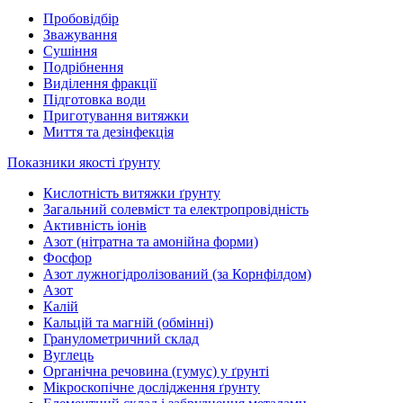
Пробовідбір
Зважування
Сушіння
Подрібнення
Виділення фракції
Підготовка води
Приготування витяжки
Миття та дезінфекція
Показники якості ґрунту
Кислотність витяжки ґрунту
Загальний солевміст та електропровідність
Активність іонів
Азот (нітратна та амонійна форми)
Фосфор
Азот лужногідролізований (за Корнфілдом)
Азот
Калій
Кальцій та магній (обмінні)
Гранулометричний склад
Вуглець
Органічна речовина (гумус) у ґрунті
Мікроскопічне дослідження ґрунту