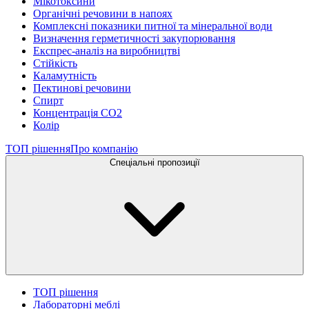
Мікотоксини
Органічні речовини в напоях
Комплексні показники питної та мінеральної води
Визначення герметичності закупорювання
Експрес-аналіз на виробництві
Стійкість
Каламутність
Пектинові речовини
Спирт
Концентрація СО2
Колір
ТОП рішення
Про компанію
Спеціальні пропозиції
ТОП рішення
Лабораторні меблі