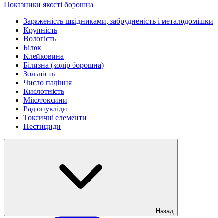
Показники якості борошна
Зараженість шкідниками, забрудненість і металодомішки
Крупність
Вологість
Білок
Клейковина
Білизна (колір борошна)
Зольність
Число падіння
Кислотність
Мікотоксини
Радіонукліди
Токсичні елементи
Пестициди
Назад