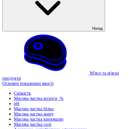
Назад
М'ясо та м'ясні
продукти
Основні показники якості
Свіжість
Масова частка вологи, %
рН
Масова частка білка
Масова частка жиру
Масова частка крохмалю
Масова частка солі