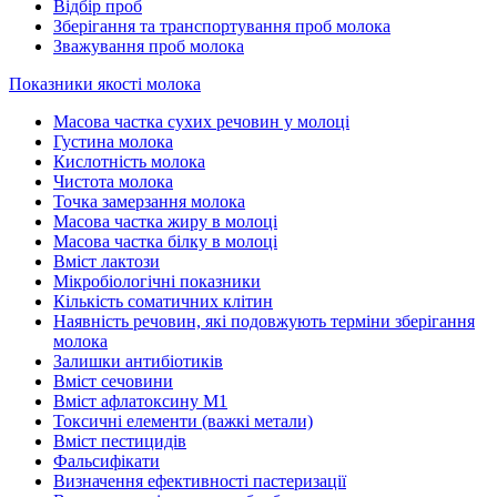
Відбір проб
Зберігання та транспортування проб молока
Зважування проб молока
Показники якості молока
Масова частка сухих речовин у молоці
Густина молока
Кислотність молока
Чистота молока
Точка замерзання молока
Масова частка жиру в молоці
Масова частка білку в молоці
Вміст лактози
Мікробіологічні показники
Кількість соматичних клітин
Наявність речовин, які подовжують терміни зберігання
молока
Залишки антибіотиків
Вміст сечовини
Вміст афлатоксину М1
Токсичні елементи (важкі метали)
Вміст пестицидів
Фальсифікати
Визначення ефективності пастеризації