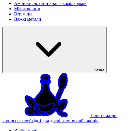
Амінокислотний аналіз комбікормів
Мікотоксини
Вітаміни
Важкі метали
Назад
Олії та жири
Процеси, необхідні для дослідження олії і жирів
Відбір проб