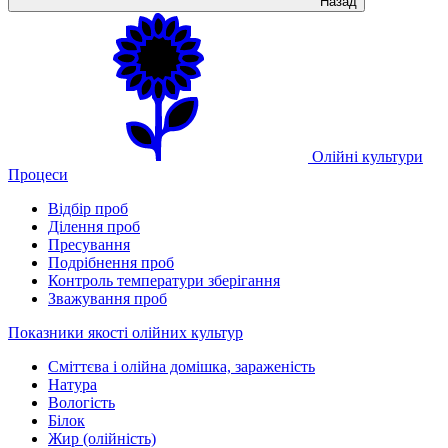
Назад
Олійні культури
Процеси
Відбір проб
Ділення проб
Пресування
Подрібнення проб
Контроль температури зберігання
Зважування проб
Показники якості олійних культур
Сміттєва і олійна домішка, зараженість
Натура
Вологість
Білок
Жир (олійність)