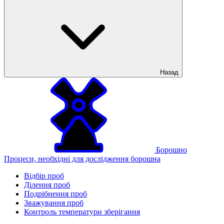
Назад
Борошно
Процеси, необхідні для дослідження борошна
Відбір проб
Ділення проб
Подрібнення проб
Зважування проб
Контроль температури зберігання