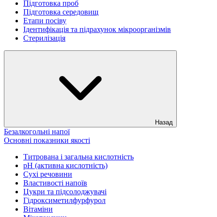
Підготовка проб
Підготовка середовищ
Етапи посіву
Ідентифікація та підрахунок мікроорганізмів
Стерилізація
Назад
Безалкогольні напої
Основні показники якості
Титрована і загальна кислотність
рН (активна кислотність)
Сухі речовини
Властивості напоїв
Цукри та підсолоджувачі
Гідроксиметилфурфурол
Вітаміни