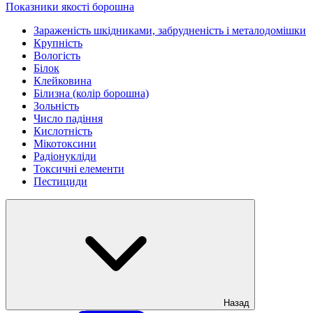
Показники якості борошна
Зараженість шкідниками, забрудненість і металодомішки
Крупність
Вологість
Білок
Клейковина
Білизна (колір борошна)
Зольність
Число падіння
Кислотність
Мікотоксини
Радіонукліди
Токсичні елементи
Пестициди
Назад