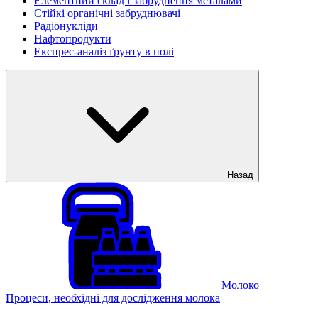
Елементний склад і забруднення металами
Стійкі органічні забруднювачі
Радіонукліди
Нафтопродукти
Експрес-аналіз ґрунту в полі
Назад
Молоко
Процеси, необхідні для дослідження молока