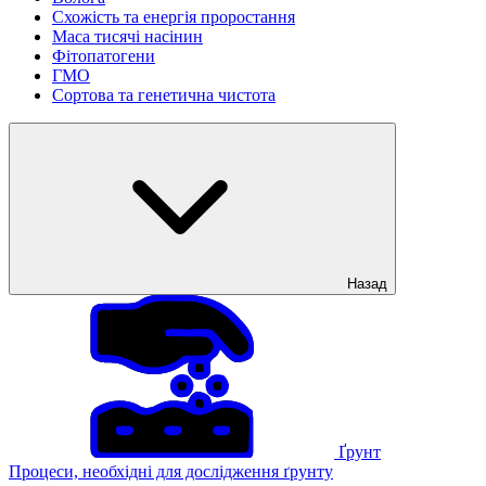
Схожість та енергія проростання
Маса тисячі насінин
Фітопатогени
ГМО
Сортова та генетична чистота
Назад
Ґрунт
Процеси, необхідні для дослідження ґрунту