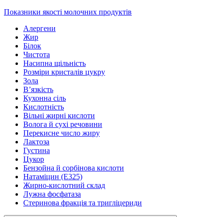
Показники якості молочних продуктів
Алергени
Жир
Білок
Чистота
Насипна щільність
Розміри кристалів цукру
Зола
В’язкість
Кухонна сіль
Кислотність
Вільні жирні кислоти
Волога й сухі речовини
Перекисне число жиру
Лактоза
Густина
Цукор
Бензойна й сорбінова кислоти
Натаміцин (Е325)
Жирно-кислотний склад
Лужна фосфатаза
Стеринова фракція та тригліцериди