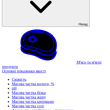
Назад
М'ясо та м'ясні
продукти
Основні показники якості
Свіжість
Масова частка вологи, %
рН
Масова частка білка
Масова частка жиру
Масова частка крохмалю
Масова частка солі