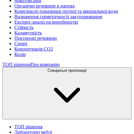
Мікотоксини
Органічні речовини в напоях
Комплексні показники питної та мінеральної води
Визначення герметичності закупорювання
Експрес-аналіз на виробництві
Стійкість
Каламутність
Пектинові речовини
Спирт
Концентрація СО2
Колір
ТОП рішення
Про компанію
Спеціальні пропозиції
ТОП рішення
Лабораторні меблі