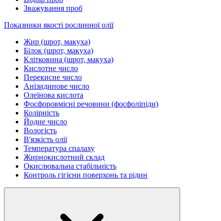
Зважування проб
Показники якості рослинної олії
Жир (шрот, макуха)
Білок (шрот, макуха)
Клітковина (шрот, макуха)
Кислотне число
Перекисне число
Анізидинове число
Олеїнова кислота
Фосфоровмісні речовини (фосфоліпіди)
Колірність
Йодне число
Вологість
В'язкість олії
Температура спалаху
Жирнокислотний склад
Окислювальна стабільність
Контроль гігієни поверхонь та рідин