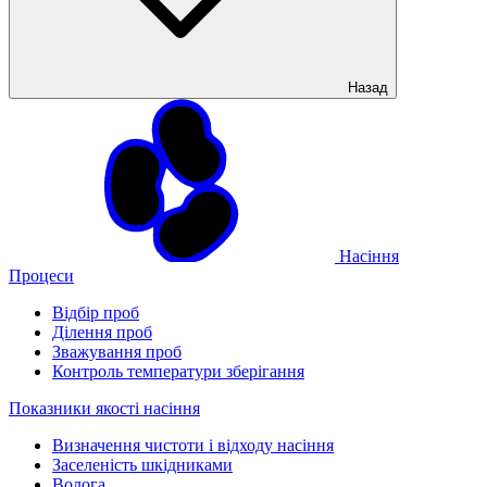
Назад
Насіння
Процеси
Відбір проб
Ділення проб
Зважування проб
Контроль температури зберігання
Показники якості насіння
Визначення чистоти і відходу насіння
Заселеність шкідниками
Волога