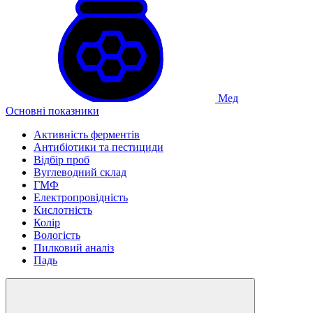
Мед
Основні показники
Активність ферментів
Антибіотики та пестициди
Відбір проб
Вуглеводний склад
ГМФ
Електропровідність
Кислотність
Колір
Вологість
Пилковий аналіз
Падь