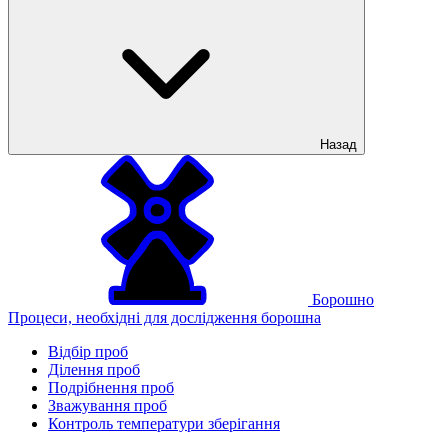
Назад
Борошно
Процеси, необхідні для дослідження борошна
Відбір проб
Ділення проб
Подрібнення проб
Зважування проб
Контроль температури зберігання