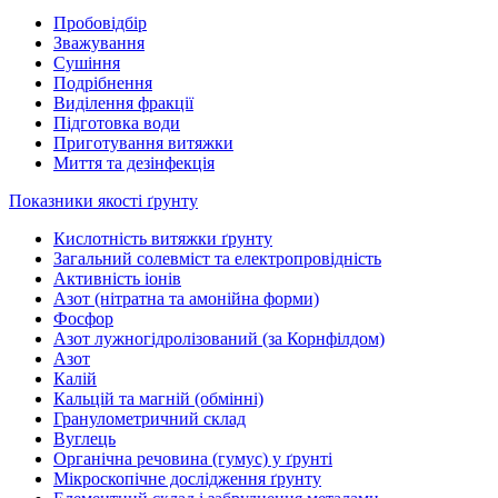
Пробовідбір
Зважування
Сушіння
Подрібнення
Виділення фракції
Підготовка води
Приготування витяжки
Миття та дезінфекція
Показники якості ґрунту
Кислотність витяжки ґрунту
Загальний солевміст та електропровідність
Активність іонів
Азот (нітратна та амонійна форми)
Фосфор
Азот лужногідролізований (за Корнфілдом)
Азот
Калій
Кальцій та магній (обмінні)
Гранулометричний склад
Вуглець
Органічна речовина (гумус) у ґрунті
Мікроскопічне дослідження ґрунту