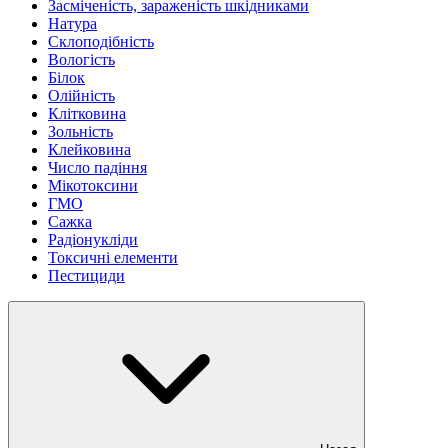
Засміченість, зараженість шкідниками
Натура
Склоподібність
Вологість
Білок
Олійність
Клітковина
Зольність
Клейковина
Число падіння
Мікотоксини
ГМО
Сажка
Радіонукліди
Токсичні елементи
Пестициди