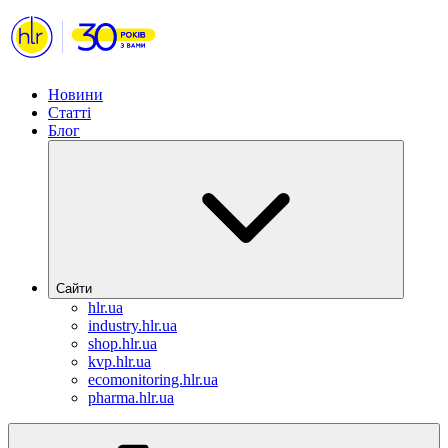
Новини
Статті
Блог
Сайти
hlr.ua
industry.hlr.ua
shop.hlr.ua
kvp.hlr.ua
ecomonitoring.hlr.ua
pharma.hlr.ua