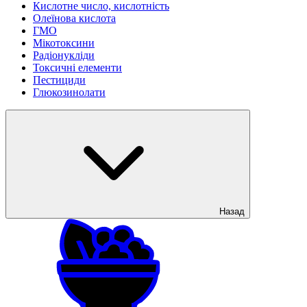
Кислотне число, кислотність
Олеїнова кислота
ГМО
Мікотоксини
Радіонукліди
Токсичні елементи
Пестициди
Глюкозинолати
Назад