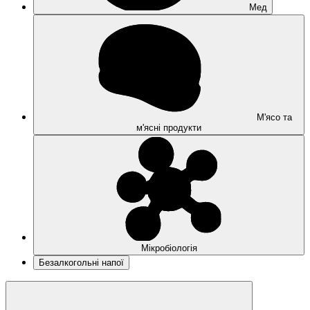
Мед
М'ясо та
м'ясні продукти
Мікробіологія
Безалкогольні напої