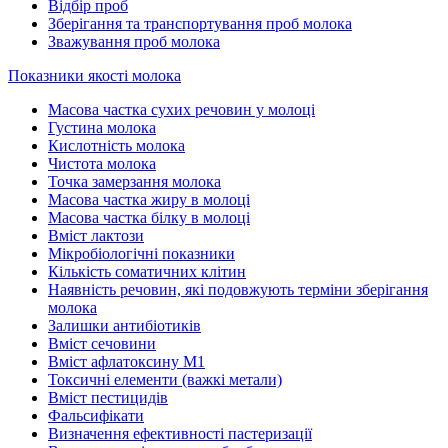
Відбір проб
Зберігання та транспортування проб молока
Зважування проб молока
Показники якості молока
Масова частка сухих речовин у молоці
Густина молока
Кислотність молока
Чистота молока
Точка замерзання молока
Масова частка жиру в молоці
Масова частка білку в молоці
Вміст лактози
Мікробіологічні показники
Кількість соматичних клітин
Наявність речовин, які подовжують терміни зберігання
молока
Залишки антибіотиків
Вміст сечовини
Вміст афлатоксину М1
Токсичні елементи (важкі метали)
Вміст пестицидів
Фальсифікати
Визначення ефективності пастеризації