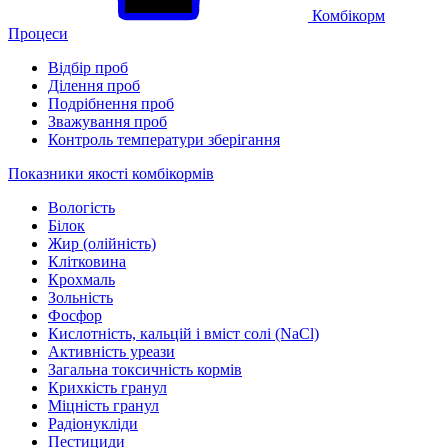
Комбікорм
Процеси
Відбір проб
Ділення проб
Подрібнення проб
Зважування проб
Контроль температури зберігання
Показники якості комбікормів
Вологість
Білок
Жир (олійність)
Клітковина
Крохмаль
Зольність
Фосфор
Кислотність, кальцій і вміст солі (NaCl)
Активність уреази
Загальна токсичність кормів
Крихкість гранул
Міцність гранул
Радіонукліди
Пестициди