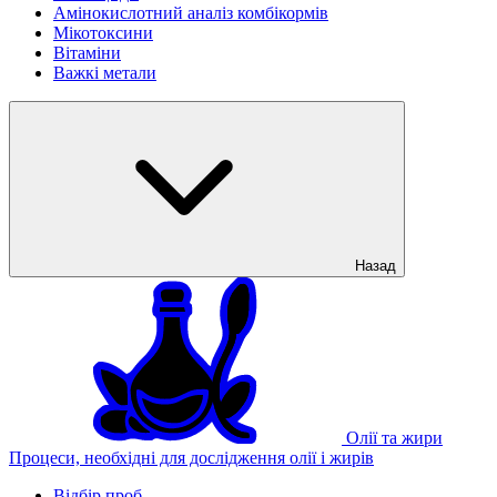
Амінокислотний аналіз комбікормів
Мікотоксини
Вітаміни
Важкі метали
Назад
Олії та жири
Процеси, необхідні для дослідження олії і жирів
Відбір проб