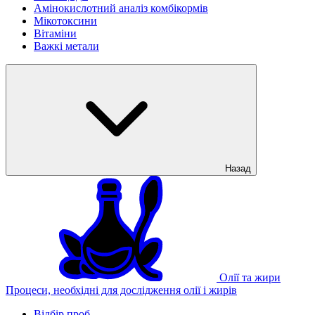
Амінокислотний аналіз комбікормів
Мікотоксини
Вітаміни
Важкі метали
Назад
Олії та жири
Процеси, необхідні для дослідження олії і жирів
Відбір проб