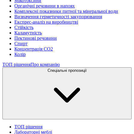
Мікотоксини
Органічні речовини в напоях
Комплексні показники питної та мінеральної води
Визначення герметичності закупорювання
Експрес-аналіз на виробництві
Стійкість
Каламутність
Пектинові речовини
Спирт
Концентрація СО2
Колір
ТОП рішення
Про компанію
Спеціальні пропозиції
ТОП рішення
Лабораторні меблі