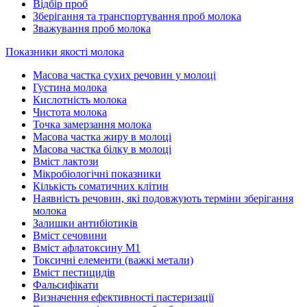
Відбір проб
Зберігання та транспортування проб молока
Зважування проб молока
Показники якості молока
Масова частка сухих речовин у молоці
Густина молока
Кислотність молока
Чистота молока
Точка замерзання молока
Масова частка жиру в молоці
Масова частка білку в молоці
Вміст лактози
Мікробіологічні показники
Кількість соматичних клітин
Наявність речовин, які подовжують терміни зберігання
молока
Залишки антибіотиків
Вміст сечовини
Вміст афлатоксину М1
Токсичні елементи (важкі метали)
Вміст пестицидів
Фальсифікати
Визначення ефективності пастеризації