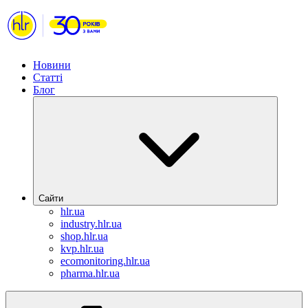
Новини
Статті
Блог
Сайти
hlr.ua
industry.hlr.ua
shop.hlr.ua
kvp.hlr.ua
ecomonitoring.hlr.ua
pharma.hlr.ua