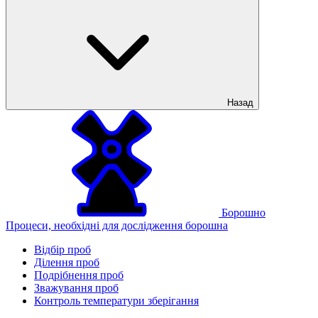
Назад
Борошно
Процеси, необхідні для дослідження борошна
Відбір проб
Ділення проб
Подрібнення проб
Зважування проб
Контроль температури зберігання