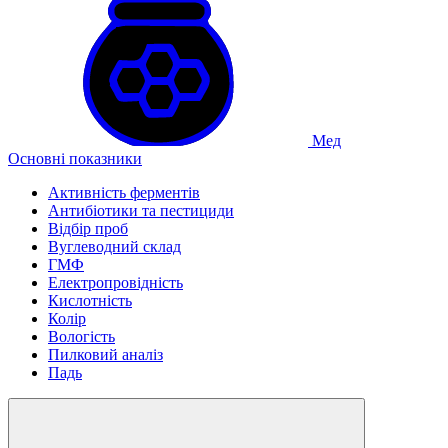
Мед
Основні показники
Активність ферментів
Антибіотики та пестициди
Відбір проб
Вуглеводний склад
ГМФ
Електропровідність
Кислотність
Колір
Вологість
Пилковий аналіз
Падь