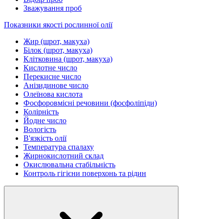
Зважування проб
Показники якості рослинної олії
Жир (шрот, макуха)
Білок (шрот, макуха)
Клітковина (шрот, макуха)
Кислотне число
Перекисне число
Анізидинове число
Олеїнова кислота
Фосфоровмісні речовини (фосфоліпіди)
Колірність
Йодне число
Вологість
В'язкість олії
Температура спалаху
Жирнокислотний склад
Окислювальна стабільність
Контроль гігієни поверхонь та рідин