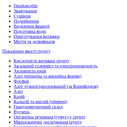
Пробовідбір
Зважування
Сушіння
Подрібнення
Виділення фракції
Підготовка води
Приготування витяжки
Миття та дезінфекція
Показники якості ґрунту
Кислотність витяжки ґрунту
Загальний солевміст та електропровідність
Активність іонів
Азот (нітратна та амонійна форми)
Фосфор
Азот лужногідролізований (за Корнфілдом)
Азот
Калій
Кальцій та магній (обмінні)
Гранулометричний склад
Вуглець
Органічна речовина (гумус) у ґрунті
Мікроскопічне дослідження ґрунту