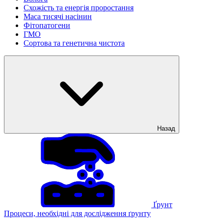
Схожість та енергія проростання
Маса тисячі насінин
Фітопатогени
ГМО
Сортова та генетична чистота
Назад
Ґрунт
Процеси, необхідні для дослідження ґрунту