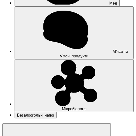
Мед
М'ясо та
м'ясні продукти
Мікробіологія
Безалкогольні напої