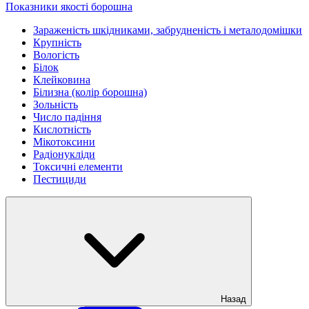
Показники якості борошна
Зараженість шкідниками, забрудненість і металодомішки
Крупність
Вологість
Білок
Клейковина
Білизна (колір борошна)
Зольність
Число падіння
Кислотність
Мікотоксини
Радіонукліди
Токсичні елементи
Пестициди
Назад