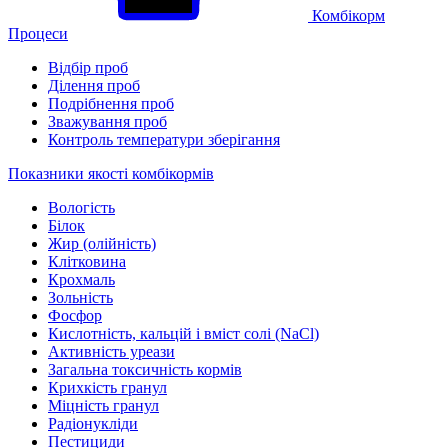
Комбікорм
Процеси
Відбір проб
Ділення проб
Подрібнення проб
Зважування проб
Контроль температури зберігання
Показники якості комбікормів
Вологість
Білок
Жир (олійність)
Клітковина
Крохмаль
Зольність
Фосфор
Кислотність, кальцій і вміст солі (NaCl)
Активність уреази
Загальна токсичність кормів
Крихкість гранул
Міцність гранул
Радіонукліди
Пестициди