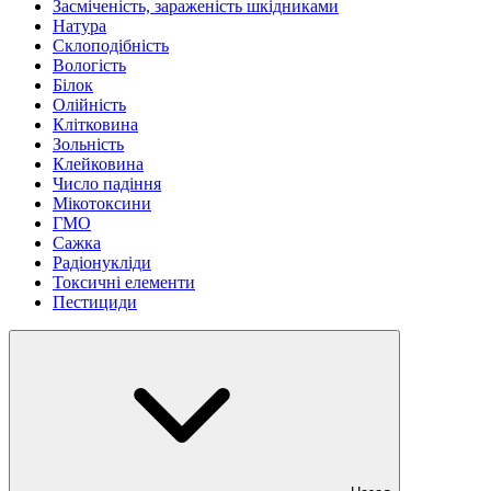
Засміченість, зараженість шкідниками
Натура
Склоподібність
Вологість
Білок
Олійність
Клітковина
Зольність
Клейковина
Число падіння
Мікотоксини
ГМО
Сажка
Радіонукліди
Токсичні елементи
Пестициди