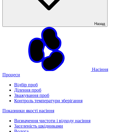
Назад
Насіння
Процеси
Відбір проб
Ділення проб
Зважування проб
Контроль температури зберігання
Показники якості насіння
Визначення чистоти і відходу насіння
Заселеність шкідниками
Волога