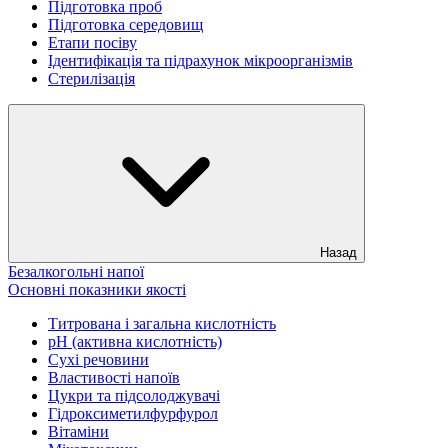
Підготовка проб
Підготовка середовищ
Етапи посіву
Ідентифікація та підрахунок мікроорганізмів
Стерилізація
Назад
Безалкогольні напої
Основні показники якості
Титрована і загальна кислотність
рН (активна кислотність)
Сухі речовини
Властивості напоїв
Цукри та підсолоджувачі
Гідроксиметилфурфурол
Вітаміни