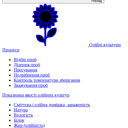
Назад
Олійні культури
Процеси
Відбір проб
Ділення проб
Пресування
Подрібнення проб
Контроль температури зберігання
Зважування проб
Показники якості олійних культур
Сміттєва і олійна домішка, зараженість
Натура
Вологість
Білок
Жир (олійність)