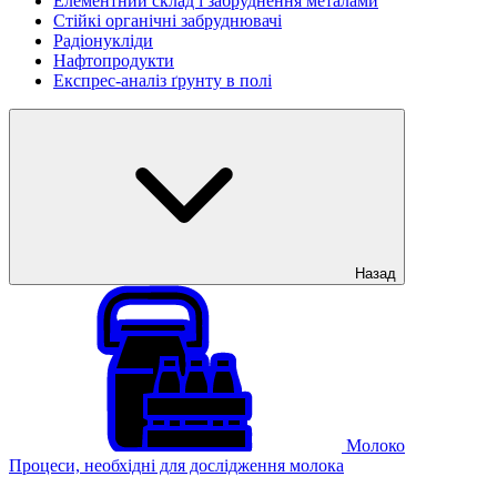
Елементний склад і забруднення металами
Стійкі органічні забруднювачі
Радіонукліди
Нафтопродукти
Експрес-аналіз ґрунту в полі
Назад
Молоко
Процеси, необхідні для дослідження молока