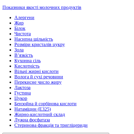
Показники якості молочних продуктів
Алергени
Жир
Білок
Чистота
Насипна щільність
Розміри кристалів цукру
Зола
В’язкість
Кухонна сіль
Кислотність
Вільні жирні кислоти
Волога й сухі речовини
Перекисне число жиру
Лактоза
Густина
Цукор
Бензойна й сорбінова кислоти
Натаміцин (Е325)
Жирно-кислотний склад
Лужна фосфатаза
Стеринова фракція та тригліцериди