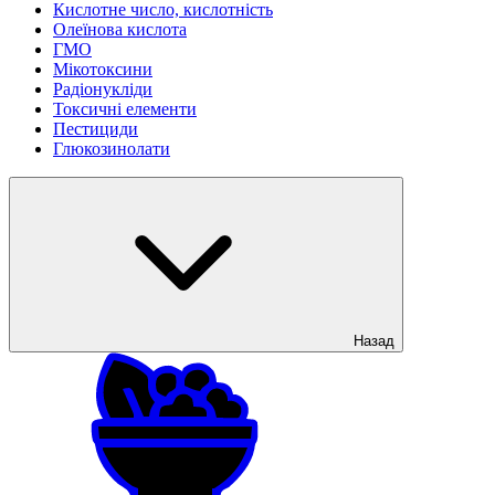
Кислотне число, кислотність
Олеїнова кислота
ГМО
Мікотоксини
Радіонукліди
Токсичні елементи
Пестициди
Глюкозинолати
Назад