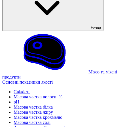
Назад
М'ясо та м'ясні
продукти
Основні показники якості
Свіжість
Масова частка вологи, %
рН
Масова частка білка
Масова частка жиру
Масова частка крохмалю
Масова частка солі