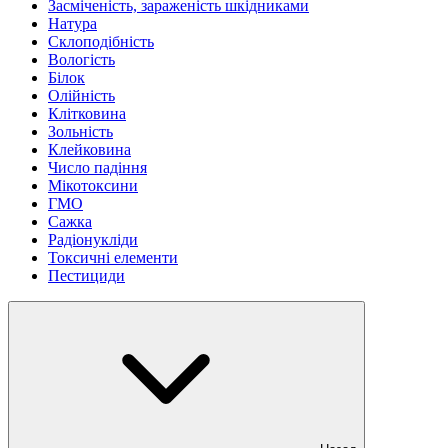
Засміченість, зараженість шкідниками
Натура
Склоподібність
Вологість
Білок
Олійність
Клітковина
Зольність
Клейковина
Число падіння
Мікотоксини
ГМО
Сажка
Радіонукліди
Токсичні елементи
Пестициди