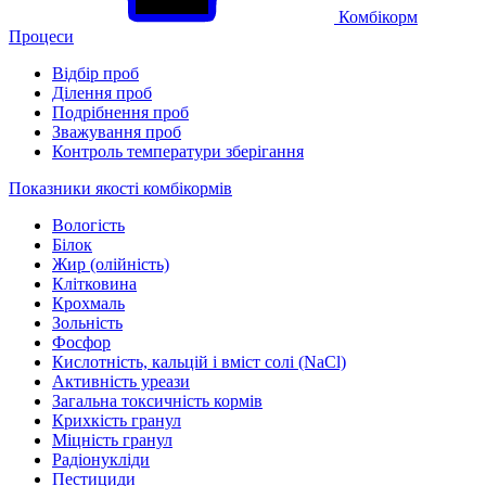
Комбікорм
Процеси
Відбір проб
Ділення проб
Подрібнення проб
Зважування проб
Контроль температури зберігання
Показники якості комбікормів
Вологість
Білок
Жир (олійність)
Клітковина
Крохмаль
Зольність
Фосфор
Кислотність, кальцій і вміст солі (NaCl)
Активність уреази
Загальна токсичність кормів
Крихкість гранул
Міцність гранул
Радіонукліди
Пестициди