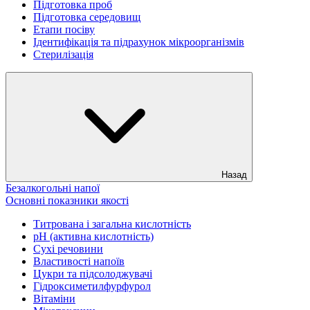
Підготовка проб
Підготовка середовищ
Етапи посіву
Ідентифікація та підрахунок мікроорганізмів
Стерилізація
Назад
Безалкогольні напої
Основні показники якості
Титрована і загальна кислотність
рН (активна кислотність)
Сухі речовини
Властивості напоїв
Цукри та підсолоджувачі
Гідроксиметилфурфурол
Вітаміни