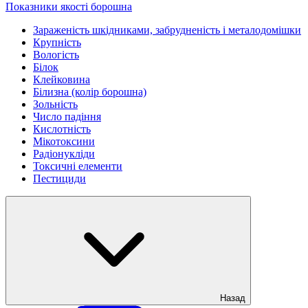
Показники якості борошна
Зараженість шкідниками, забрудненість і металодомішки
Крупність
Вологість
Білок
Клейковина
Білизна (колір борошна)
Зольність
Число падіння
Кислотність
Мікотоксини
Радіонукліди
Токсичні елементи
Пестициди
Назад