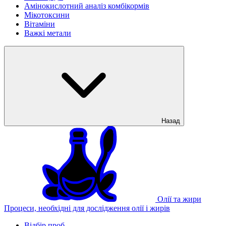
Амінокислотний аналіз комбікормів
Мікотоксини
Вітаміни
Важкі метали
Назад
Олії та жири
Процеси, необхідні для дослідження олії і жирів
Відбір проб