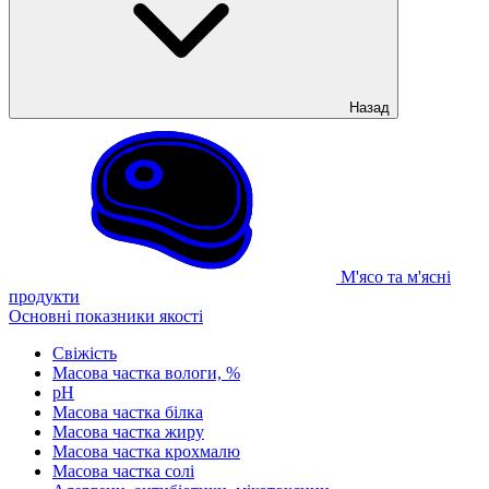
Назад
М'ясо та м'ясні
продукти
Основні показники якості
Свіжість
Масова частка вологи, %
рН
Масова частка білка
Масова частка жиру
Масова частка крохмалю
Масова частка солі