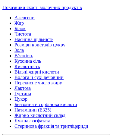
Показники якості молочних продуктів
Алергени
Жир
Білок
Чистота
Насипна щільність
Розміри кристалів цукру
Зола
В’язкість
Кухонна сіль
Кислотність
Вільні жирні кислоти
Волога й сухі речовини
Перекисне число жиру
Лактоза
Густина
Цукор
Бензойна й сорбінова кислоти
Натаміцин (Е325)
Жирно-кислотний склад
Лужна фосфатаза
Стеринова фракція та тригліцериди