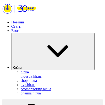
Новини
Статті
Блог
Сайти
hlr.ua
industry.hlr.ua
shop.hlr.ua
kvp.hlr.ua
ecomonitoring.hlr.ua
pharma.hlr.ua