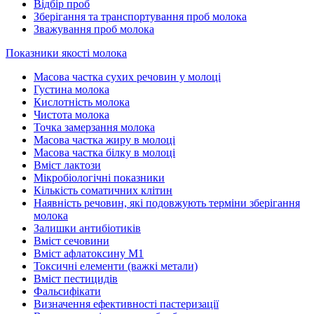
Відбір проб
Зберігання та транспортування проб молока
Зважування проб молока
Показники якості молока
Масова частка сухих речовин у молоці
Густина молока
Кислотність молока
Чистота молока
Точка замерзання молока
Масова частка жиру в молоці
Масова частка білку в молоці
Вміст лактози
Мікробіологічні показники
Кількість соматичних клітин
Наявність речовин, які подовжують терміни зберігання
молока
Залишки антибіотиків
Вміст сечовини
Вміст афлатоксину М1
Токсичні елементи (важкі метали)
Вміст пестицидів
Фальсифікати
Визначення ефективності пастеризації