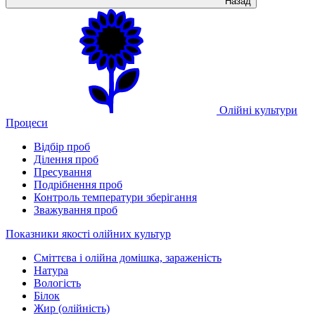
Назад
Олійні культури
Процеси
Відбір проб
Ділення проб
Пресування
Подрібнення проб
Контроль температури зберігання
Зважування проб
Показники якості олійних культур
Сміттєва і олійна домішка, зараженість
Натура
Вологість
Білок
Жир (олійність)