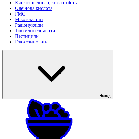
Кислотне число, кислотність
Олеїнова кислота
ГМО
Мікотоксини
Радіонукліди
Токсичні елементи
Пестициди
Глюкозинолати
Назад