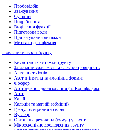
Пробовідбір
Зважування
Сушіння
Подрібнення
Виділення фракції
Підготовка води
Приготування витяжки
Миття та дезінфекція
Показники якості ґрунту
Кислотність витяжки ґрунту
Загальний солевміст та електропровідність
Активність іонів
Азот (нітратна та амонійна форми)
Фосфор
Азот лужногідролізований (за Корнфілдом)
Азот
Калій
Кальцій та магній (обмінні)
Гранулометричний склад
Вуглець
Органічна речовина (гумус) у ґрунті
Мікроскопічне дослідження ґрунту