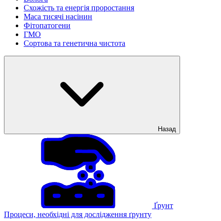
Схожість та енергія проростання
Маса тисячі насінин
Фітопатогени
ГМО
Сортова та генетична чистота
Назад
Ґрунт
Процеси, необхідні для дослідження ґрунту