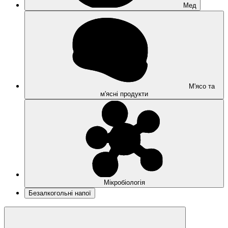
Мед
М'ясо та
м'ясні продукти
Мікробіологія
Безалкогольні напої