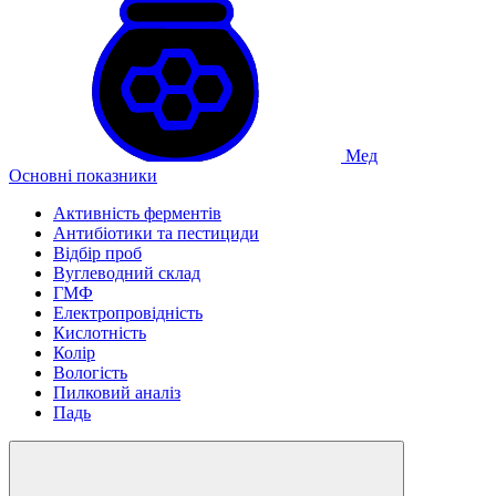
Мед
Основні показники
Активність ферментів
Антибіотики та пестициди
Відбір проб
Вуглеводний склад
ГМФ
Електропровідність
Кислотність
Колір
Вологість
Пилковий аналіз
Падь