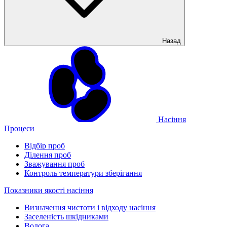
Назад
Насіння
Процеси
Відбір проб
Ділення проб
Зважування проб
Контроль температури зберігання
Показники якості насіння
Визначення чистоти і відходу насіння
Заселеність шкідниками
Волога