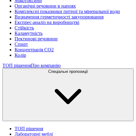
Мікотоксини
Органічні речовини в напоях
Комплексні показники питної та мінеральної води
Визначення герметичності закупорювання
Експрес-аналіз на виробництві
Стійкість
Каламутність
Пектинові речовини
Спирт
Концентрація СО2
Колір
ТОП рішення
Про компанію
Спеціальні пропозиції
ТОП рішення
Лабораторні меблі