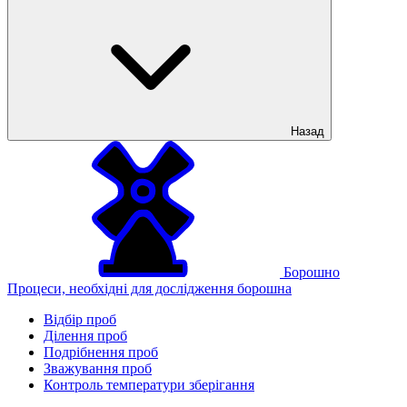
Назад
Борошно
Процеси, необхідні для дослідження борошна
Відбір проб
Ділення проб
Подрібнення проб
Зважування проб
Контроль температури зберігання