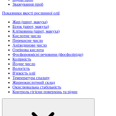
Зважування проб
Показники якості рослинної олії
Жир (шрот, макуха)
Білок (шрот, макуха)
Клітковина (шрот, макуха)
Кислотне число
Перекисне число
Анізидинове число
Олеїнова кислота
Фосфоровмісні речовини (фосфоліпіди)
Колірність
Йодне число
Вологість
В'язкість олії
Температура спалаху
Жирнокислотний склад
Окислювальна стабільність
Контроль гігієни поверхонь та рідин