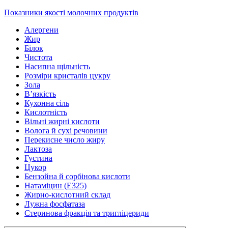
Показники якості молочних продуктів
Алергени
Жир
Білок
Чистота
Насипна щільність
Розміри кристалів цукру
Зола
В’язкість
Кухонна сіль
Кислотність
Вільні жирні кислоти
Волога й сухі речовини
Перекисне число жиру
Лактоза
Густина
Цукор
Бензойна й сорбінова кислоти
Натаміцин (Е325)
Жирно-кислотний склад
Лужна фосфатаза
Стеринова фракція та тригліцериди