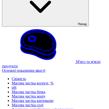
Назад
М'ясо та м'ясні
продукти
Основні показники якості
Свіжість
Масова частка вологи, %
рН
Масова частка білка
Масова частка жиру
Масова частка крохмалю
Масова частка солі