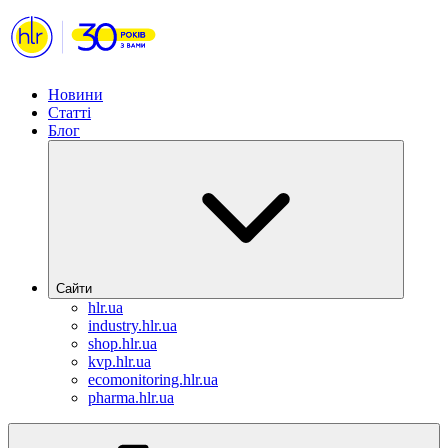
Новини
Статті
Блог
Сайти
hlr.ua
industry.hlr.ua
shop.hlr.ua
kvp.hlr.ua
ecomonitoring.hlr.ua
pharma.hlr.ua