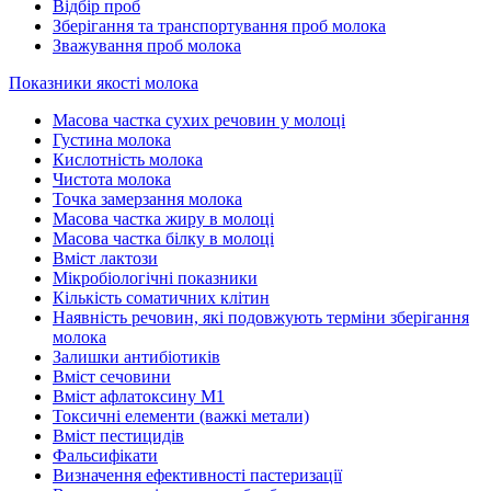
Відбір проб
Зберігання та транспортування проб молока
Зважування проб молока
Показники якості молока
Масова частка сухих речовин у молоці
Густина молока
Кислотність молока
Чистота молока
Точка замерзання молока
Масова частка жиру в молоці
Масова частка білку в молоці
Вміст лактози
Мікробіологічні показники
Кількість соматичних клітин
Наявність речовин, які подовжують терміни зберігання
молока
Залишки антибіотиків
Вміст сечовини
Вміст афлатоксину М1
Токсичні елементи (важкі метали)
Вміст пестицидів
Фальсифікати
Визначення ефективності пастеризації