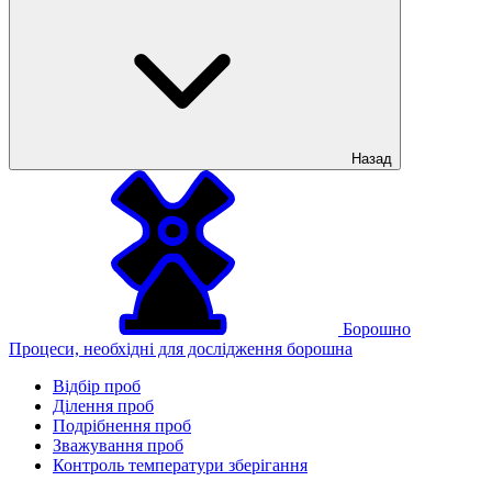
Назад
Борошно
Процеси, необхідні для дослідження борошна
Відбір проб
Ділення проб
Подрібнення проб
Зважування проб
Контроль температури зберігання