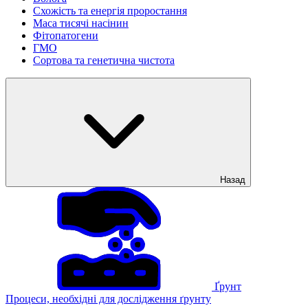
Схожість та енергія проростання
Маса тисячі насінин
Фітопатогени
ГМО
Сортова та генетична чистота
Назад
Ґрунт
Процеси, необхідні для дослідження ґрунту