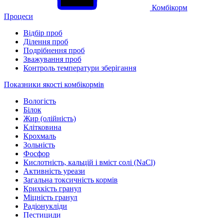
Комбікорм
Процеси
Відбір проб
Ділення проб
Подрібнення проб
Зважування проб
Контроль температури зберігання
Показники якості комбікормів
Вологість
Білок
Жир (олійність)
Клітковина
Крохмаль
Зольність
Фосфор
Кислотність, кальцій і вміст солі (NaCl)
Активність уреази
Загальна токсичність кормів
Крихкість гранул
Міцність гранул
Радіонукліди
Пестициди