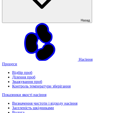
Назад
Насіння
Процеси
Відбір проб
Ділення проб
Зважування проб
Контроль температури зберігання
Показники якості насіння
Визначення чистоти і відходу насіння
Заселеність шкідниками
Волога