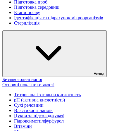
Підготовка проб
Підготовка середовищ
Етапи посіву
Ідентифікація та підрахунок мікроорганізмів
Стерилізація
Назад
Безалкогольні напої
Основні показники якості
Титрована і загальна кислотність
рН (активна кислотність)
Сухі речовини
Властивості напоїв
Цукри та підсолоджувачі
Гідроксиметилфурфурол
Вітаміни