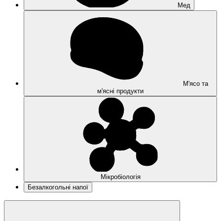
Мед
М'ясо та
м'ясні продукти
Мікробіологія
Безалкогольні напої