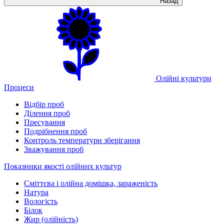
Назад
Олійні культури
Процеси
Відбір проб
Ділення проб
Пресування
Подрібнення проб
Контроль температури зберігання
Зважування проб
Показники якості олійних культур
Сміттєва і олійна домішка, зараженість
Натура
Вологість
Білок
Жир (олійність)