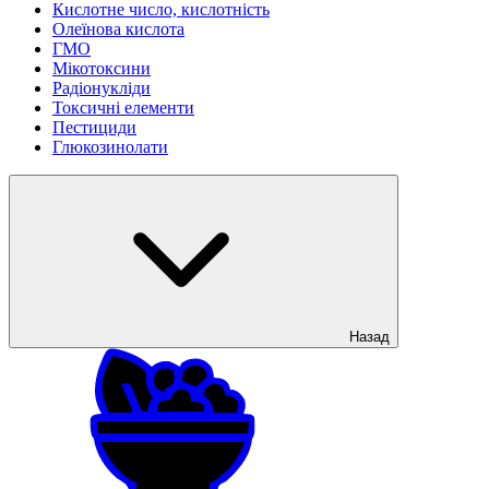
Кислотне число, кислотність
Олеїнова кислота
ГМО
Мікотоксини
Радіонукліди
Токсичні елементи
Пестициди
Глюкозинолати
Назад