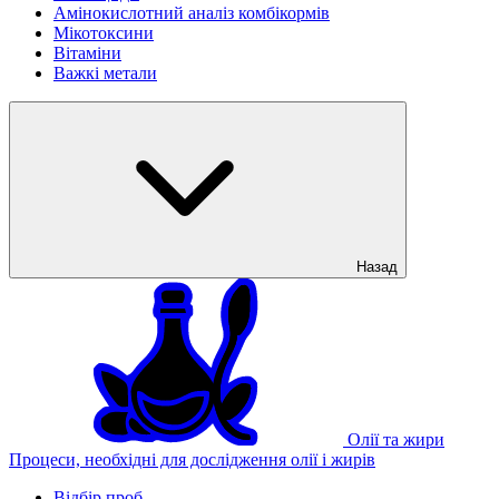
Амінокислотний аналіз комбікормів
Мікотоксини
Вітаміни
Важкі метали
Назад
Олії та жири
Процеси, необхідні для дослідження олії і жирів
Відбір проб