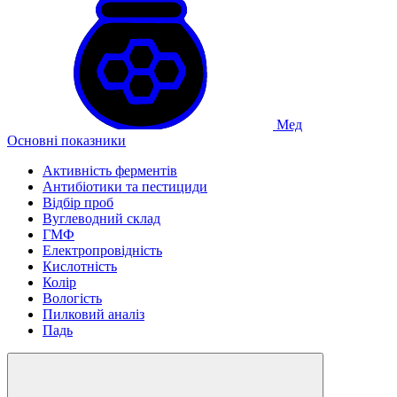
Мед
Основні показники
Активність ферментів
Антибіотики та пестициди
Відбір проб
Вуглеводний склад
ГМФ
Електропровідність
Кислотність
Колір
Вологість
Пилковий аналіз
Падь