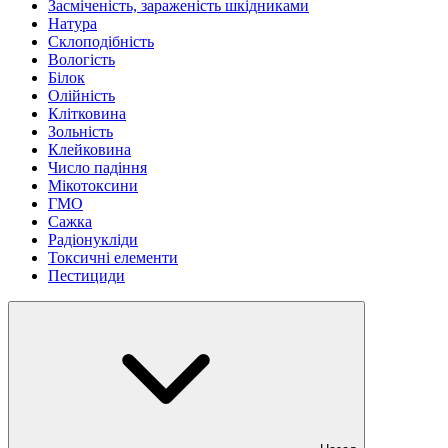
Засміченість, зараженість шкідниками
Натура
Склоподібність
Вологість
Білок
Олійність
Клітковина
Зольність
Клейковина
Число падіння
Мікотоксини
ГМО
Сажка
Радіонукліди
Токсичні елементи
Пестициди