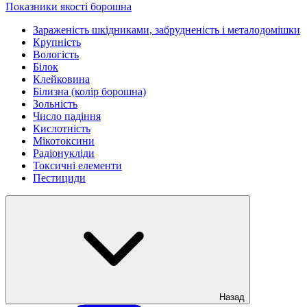
Показники якості борошна
Зараженість шкідниками, забрудненість і металодомішки
Крупність
Вологість
Білок
Клейковина
Білизна (колір борошна)
Зольність
Число падіння
Кислотність
Мікотоксини
Радіонукліди
Токсичні елементи
Пестициди
Назад