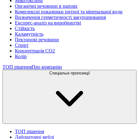
Мікотоксини
Органічні речовини в напоях
Комплексні показники питної та мінеральної води
Визначення герметичності закупорювання
Експрес-аналіз на виробництві
Стійкість
Каламутність
Пектинові речовини
Спирт
Концентрація СО2
Колір
ТОП рішення
Про компанію
Спеціальні пропозиції
ТОП рішення
Лабораторні меблі