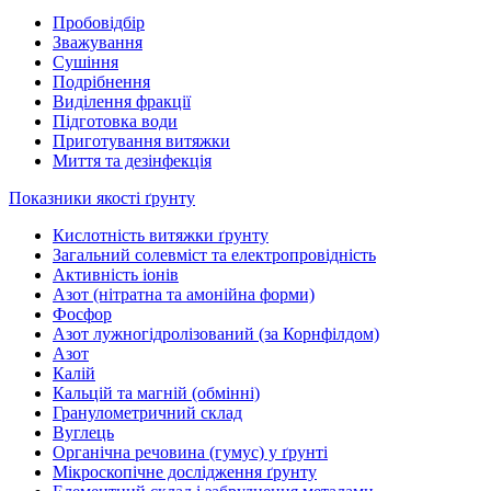
Пробовідбір
Зважування
Сушіння
Подрібнення
Виділення фракції
Підготовка води
Приготування витяжки
Миття та дезінфекція
Показники якості ґрунту
Кислотність витяжки ґрунту
Загальний солевміст та електропровідність
Активність іонів
Азот (нітратна та амонійна форми)
Фосфор
Азот лужногідролізований (за Корнфілдом)
Азот
Калій
Кальцій та магній (обмінні)
Гранулометричний склад
Вуглець
Органічна речовина (гумус) у ґрунті
Мікроскопічне дослідження ґрунту