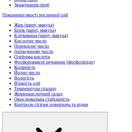
Зважування проб
Показники якості рослинної олії
Жир (шрот, макуха)
Білок (шрот, макуха)
Клітковина (шрот, макуха)
Кислотне число
Перекисне число
Анізидинове число
Олеїнова кислота
Фосфоровмісні речовини (фосфоліпіди)
Колірність
Йодне число
Вологість
В'язкість олії
Температура спалаху
Жирнокислотний склад
Окислювальна стабільність
Контроль гігієни поверхонь та рідин