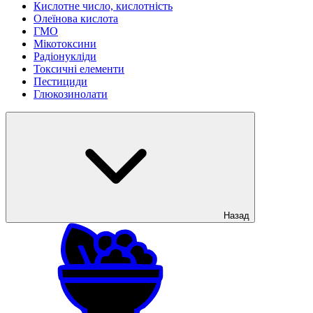
Кислотне число, кислотність
Олеїнова кислота
ГМО
Мікотоксини
Радіонукліди
Токсичні елементи
Пестициди
Глюкозинолати
Назад