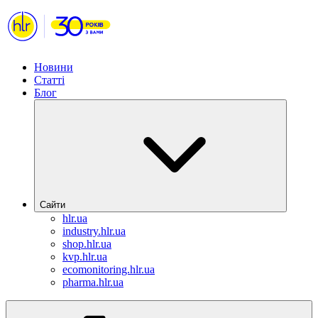
Новини
Статті
Блог
Сайти
hlr.ua
industry.hlr.ua
shop.hlr.ua
kvp.hlr.ua
ecomonitoring.hlr.ua
pharma.hlr.ua