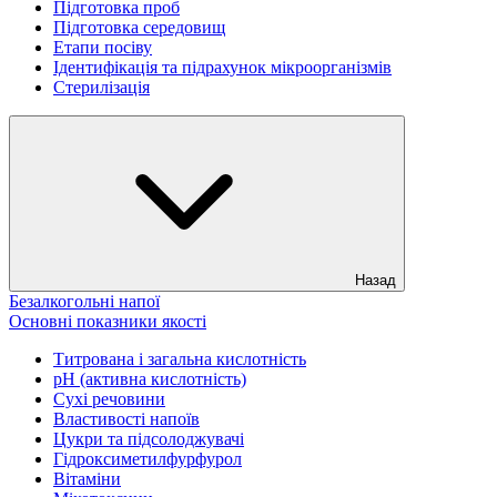
Підготовка проб
Підготовка середовищ
Етапи посіву
Ідентифікація та підрахунок мікроорганізмів
Стерилізація
Назад
Безалкогольні напої
Основні показники якості
Титрована і загальна кислотність
рН (активна кислотність)
Сухі речовини
Властивості напоїв
Цукри та підсолоджувачі
Гідроксиметилфурфурол
Вітаміни