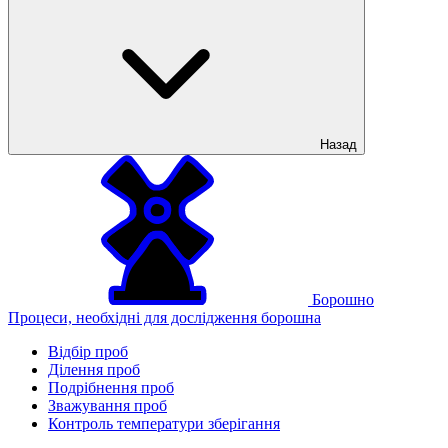
Назад
Борошно
Процеси, необхідні для дослідження борошна
Відбір проб
Ділення проб
Подрібнення проб
Зважування проб
Контроль температури зберігання