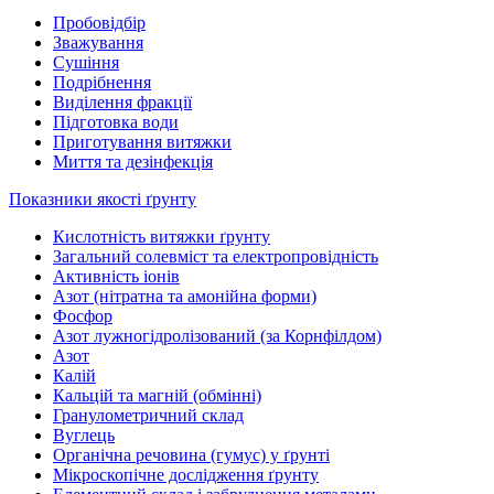
Пробовідбір
Зважування
Сушіння
Подрібнення
Виділення фракції
Підготовка води
Приготування витяжки
Миття та дезінфекція
Показники якості ґрунту
Кислотність витяжки ґрунту
Загальний солевміст та електропровідність
Активність іонів
Азот (нітратна та амонійна форми)
Фосфор
Азот лужногідролізований (за Корнфілдом)
Азот
Калій
Кальцій та магній (обмінні)
Гранулометричний склад
Вуглець
Органічна речовина (гумус) у ґрунті
Мікроскопічне дослідження ґрунту