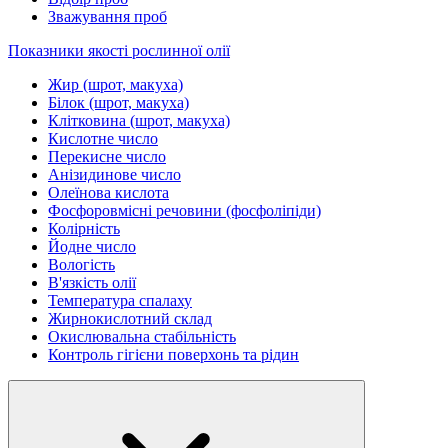
Зважування проб
Показники якості рослинної олії
Жир (шрот, макуха)
Білок (шрот, макуха)
Клітковина (шрот, макуха)
Кислотне число
Перекисне число
Анізидинове число
Олеїнова кислота
Фосфоровмісні речовини (фосфоліпіди)
Колірність
Йодне число
Вологість
В'язкість олії
Температура спалаху
Жирнокислотний склад
Окислювальна стабільність
Контроль гігієни поверхонь та рідин