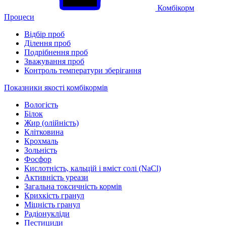
Комбікорм
Процеси
Відбір проб
Ділення проб
Подрібнення проб
Зважування проб
Контроль температури зберігання
Показники якості комбікормів
Вологість
Білок
Жир (олійність)
Клітковина
Крохмаль
Зольність
Фосфор
Кислотність, кальцій і вміст солі (NaCl)
Активність уреази
Загальна токсичність кормів
Крихкість гранул
Міцність гранул
Радіонукліди
Пестициди