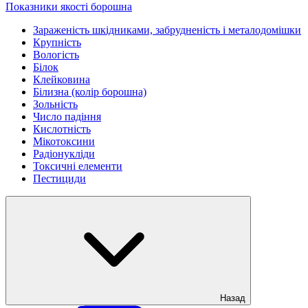
Показники якості борошна
Зараженість шкідниками, забрудненість і металодомішки
Крупність
Вологість
Білок
Клейковина
Білизна (колір борошна)
Зольність
Число падіння
Кислотність
Мікотоксини
Радіонукліди
Токсичні елементи
Пестициди
Назад