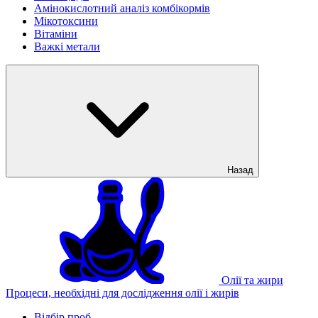
Амінокислотний аналіз комбікормів
Мікотоксини
Вітаміни
Важкі метали
Назад
Олії та жири
Процеси, необхідні для дослідження олії і жирів
Відбір проб