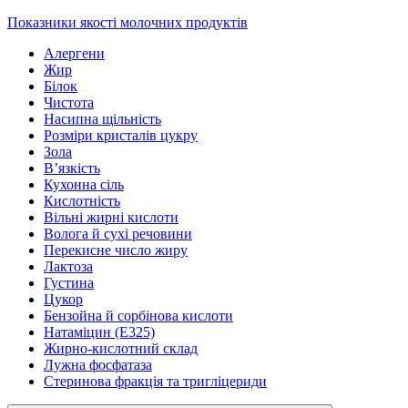
Показники якості молочних продуктів
Алергени
Жир
Білок
Чистота
Насипна щільність
Розміри кристалів цукру
Зола
В’язкість
Кухонна сіль
Кислотність
Вільні жирні кислоти
Волога й сухі речовини
Перекисне число жиру
Лактоза
Густина
Цукор
Бензойна й сорбінова кислоти
Натаміцин (Е325)
Жирно-кислотний склад
Лужна фосфатаза
Стеринова фракція та тригліцериди