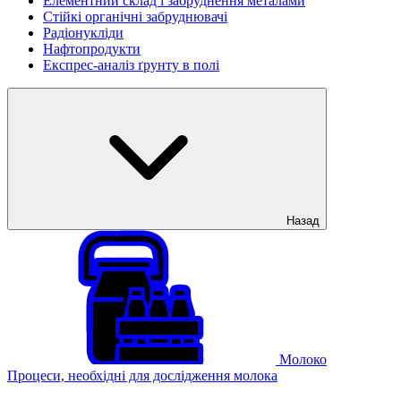
Елементний склад і забруднення металами
Стійкі органічні забруднювачі
Радіонукліди
Нафтопродукти
Експрес-аналіз ґрунту в полі
Назад
Молоко
Процеси, необхідні для дослідження молока