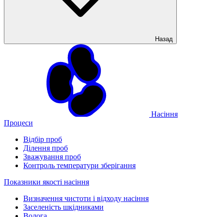
Назад
Насіння
Процеси
Відбір проб
Ділення проб
Зважування проб
Контроль температури зберігання
Показники якості насіння
Визначення чистоти і відходу насіння
Заселеність шкідниками
Волога