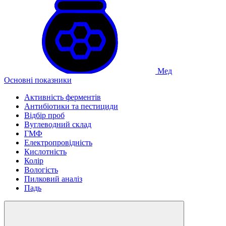
Мед
Основні показники
Активність ферментів
Антибіотики та пестициди
Відбір проб
Вуглеводний склад
ГМФ
Електропровідність
Кислотність
Колір
Вологість
Пилковий аналіз
Падь