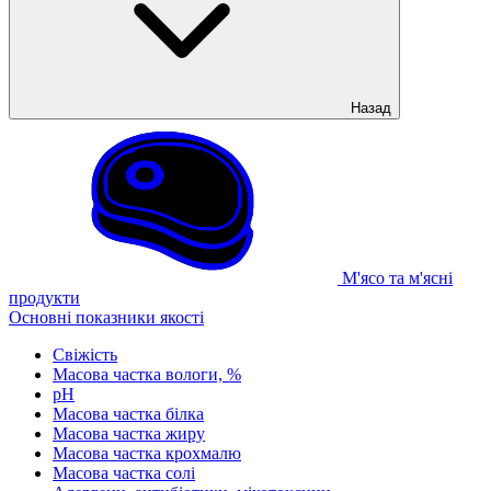
Назад
М'ясо та м'ясні
продукти
Основні показники якості
Свіжість
Масова частка вологи, %
рН
Масова частка білка
Масова частка жиру
Масова частка крохмалю
Масова частка солі