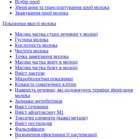
Відбір проб
Зберігання та транспортування проб молока
Зважування проб молока
Показники якості молока
Масова частка сухих речовин у молоці
Густина молока
Кислотність молока
Чистота молока
Точка замерзання молока
Масова частка жиру в молоці
Масова частка білку в молоці
Вміст лактози
Мікробіологічні показники
Кількість соматичних клітин
Наявність речовин, які подовжують терміни зберігання
молока
Залишки антибіотиків
Вміст сечовини
Вміст афлатоксину М1
Токсичні елементи (важкі метали)
Вміст пестицидів
Фальсифікати
Визначення ефективності пастеризації