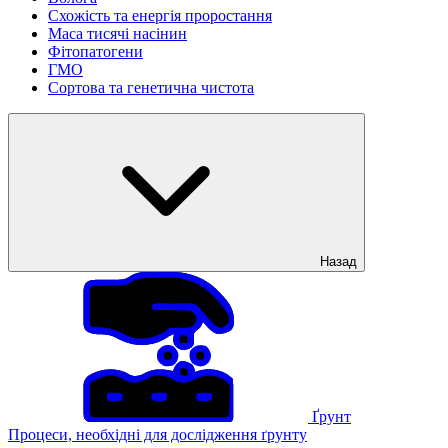
Схожість та енергія проростання
Маса тисячі насінин
Фітопатогени
ГМО
Сортова та генетична чистота
Назад
Ґрунт
Процеси, необхідні для дослідження ґрунту