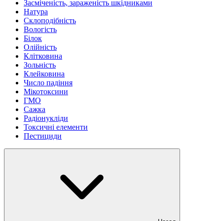
Засміченість, зараженість шкідниками
Натура
Склоподібність
Вологість
Білок
Олійність
Клітковина
Зольність
Клейковина
Число падіння
Мікотоксини
ГМО
Сажка
Радіонукліди
Токсичні елементи
Пестициди