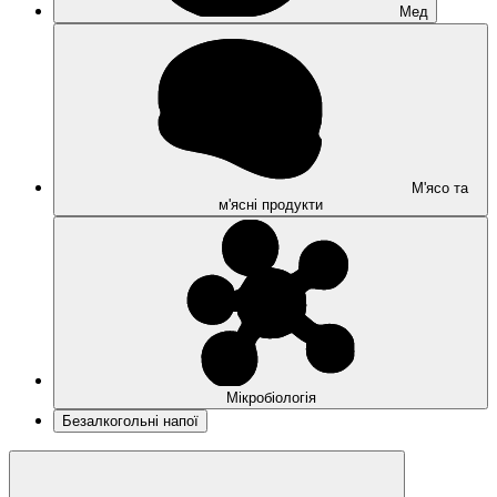
Мед
М'ясо та
м'ясні продукти
Мікробіологія
Безалкогольні напої