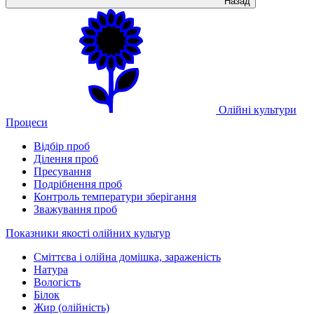
Назад
Олійні культури
Процеси
Відбір проб
Ділення проб
Пресування
Подрібнення проб
Контроль температури зберігання
Зважування проб
Показники якості олійних культур
Сміттєва і олійна домішка, зараженість
Натура
Вологість
Білок
Жир (олійність)