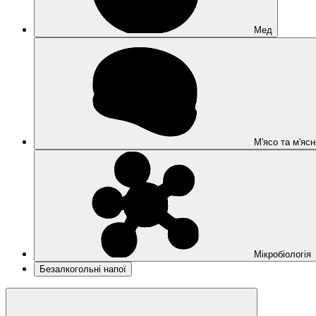
Мед
М'ясо та м'ясн
Мікробіологія
Безалкогольні напої