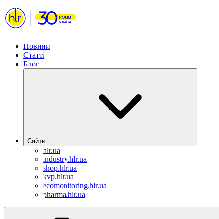
Новини
Статті
Блог
Сайти
hlr.ua
industry.hlr.ua
shop.hlr.ua
kvp.hlr.ua
ecomonitoring.hlr.ua
pharma.hlr.ua