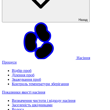
Назад
Насіння
Процеси
Відбір проб
Ділення проб
Зважування проб
Контроль температури зберігання
Показники якості насіння
Визначення чистоти і відходу насіння
Заселеність шкідниками
Волога