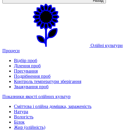
Назад
Олійні культури
Процеси
Відбір проб
Ділення проб
Пресування
Подрібнення проб
Контроль температури зберігання
Зважування проб
Показники якості олійних культур
Сміттєва і олійна домішка, зараженість
Натура
Вологість
Білок
Жир (олійність)