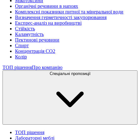
Мікотоксини
Органічні речовини в напоях
Комплексні показники питної та мінеральної води
Визначення герметичності закупорювання
Експрес-аналіз на виробництві
Стійкість
Каламутність
Пектинові речовини
Спирт
Концентрація СО2
Колір
ТОП рішення
Про компанію
Спеціальні пропозиції
ТОП рішення
Лабораторні меблі