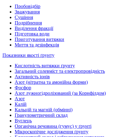
Пробовідбір
Зважування
Сушіння
Подрібнення
Виділення фракції
Підготовка води
Приготування витяжки
Миття та дезінфекція
Показники якості ґрунту
Кислотність витяжки ґрунту
Загальний солевміст та електропровідність
Активність іонів
Азот (нітратна та амонійна форми)
Фосфор
Азот лужногідролізований (за Корнфілдом)
Азот
Калій
Кальцій та магній (обмінні)
Гранулометричний склад
Вуглець
Органічна речовина (гумус) у ґрунті
Мікроскопічне дослідження ґрунту