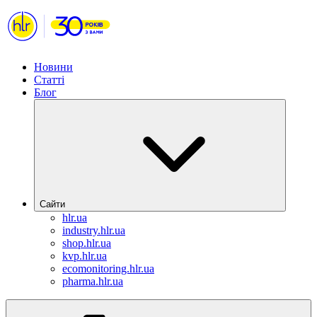
Новини
Статті
Блог
Сайти
hlr.ua
industry.hlr.ua
shop.hlr.ua
kvp.hlr.ua
ecomonitoring.hlr.ua
pharma.hlr.ua