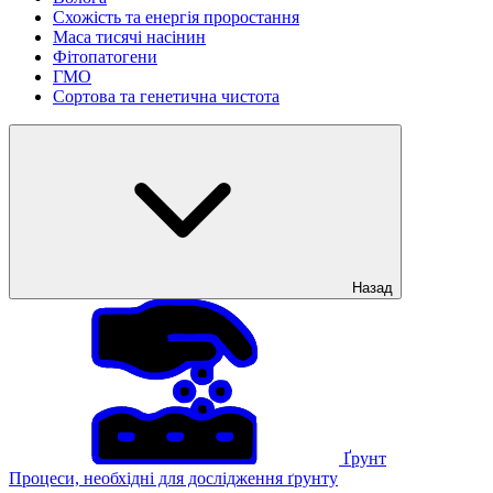
Схожість та енергія проростання
Маса тисячі насінин
Фітопатогени
ГМО
Сортова та генетична чистота
Назад
Ґрунт
Процеси, необхідні для дослідження ґрунту