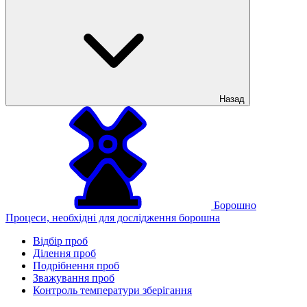
Назад
Борошно
Процеси, необхідні для дослідження борошна
Відбір проб
Ділення проб
Подрібнення проб
Зважування проб
Контроль температури зберігання