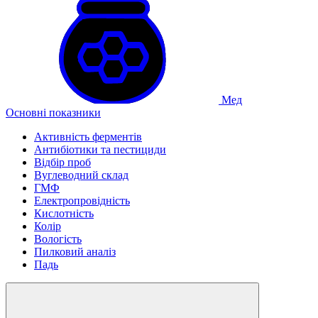
Мед
Основні показники
Активність ферментів
Антибіотики та пестициди
Відбір проб
Вуглеводний склад
ГМФ
Електропровідність
Кислотність
Колір
Вологість
Пилковий аналіз
Падь