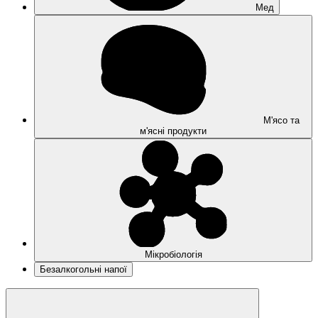
Мед
М'ясо та
м'ясні продукти
Мікробіологія
Безалкогольні напої