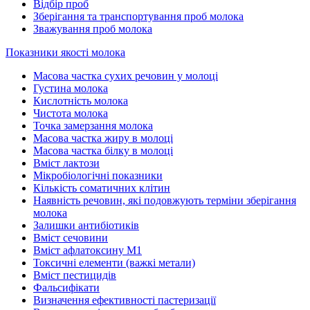
Відбір проб
Зберігання та транспортування проб молока
Зважування проб молока
Показники якості молока
Масова частка сухих речовин у молоці
Густина молока
Кислотність молока
Чистота молока
Точка замерзання молока
Масова частка жиру в молоці
Масова частка білку в молоці
Вміст лактози
Мікробіологічні показники
Кількість соматичних клітин
Наявність речовин, які подовжують терміни зберігання
молока
Залишки антибіотиків
Вміст сечовини
Вміст афлатоксину М1
Токсичні елементи (важкі метали)
Вміст пестицидів
Фальсифікати
Визначення ефективності пастеризації