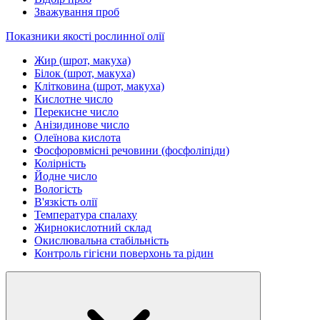
Зважування проб
Показники якості рослинної олії
Жир (шрот, макуха)
Білок (шрот, макуха)
Клітковина (шрот, макуха)
Кислотне число
Перекисне число
Анізидинове число
Олеїнова кислота
Фосфоровмісні речовини (фосфоліпіди)
Колірність
Йодне число
Вологість
В'язкість олії
Температура спалаху
Жирнокислотний склад
Окислювальна стабільність
Контроль гігієни поверхонь та рідин