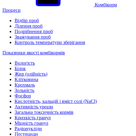
Комбікорм
Процеси
Відбір проб
Ділення проб
Подрібнення проб
Зважування проб
Контроль температури зберігання
Показники якості комбікормів
Вологість
Білок
Жир (олійність)
Клітковина
Крохмаль
Зольність
Фосфор
Кислотність, кальцій і вміст солі (NaCl)
Активність уреази
Загальна токсичність кормів
Крихкість гранул
Міцність гранул
Радіонукліди
Пестициди