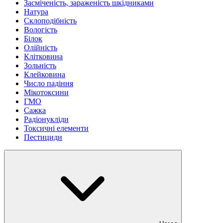
Засміченість, зараженість шкідниками
Натура
Склоподібність
Вологість
Білок
Олійність
Клітковина
Зольність
Клейковина
Число падіння
Мікотоксини
ГМО
Сажка
Радіонукліди
Токсичні елементи
Пестициди