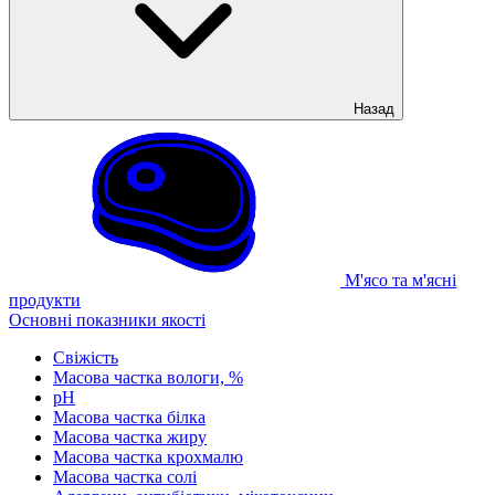
Назад
М'ясо та м'ясні
продукти
Основні показники якості
Свіжість
Масова частка вологи, %
рН
Масова частка білка
Масова частка жиру
Масова частка крохмалю
Масова частка солі