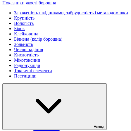
Показники якості борошна
Зараженість шкідниками, забрудненість і металодомішки
Крупність
Вологість
Білок
Клейковина
Білизна (колір борошна)
Зольність
Число падіння
Кислотність
Мікотоксини
Радіонукліди
Токсичні елементи
Пестициди
Назад