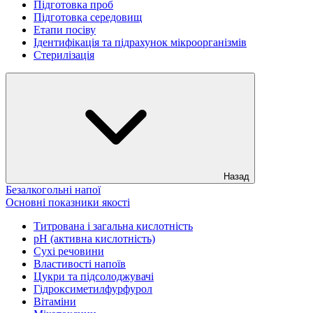
Підготовка проб
Підготовка середовищ
Етапи посіву
Ідентифікація та підрахунок мікроорганізмів
Стерилізація
Назад
Безалкогольні напої
Основні показники якості
Титрована і загальна кислотність
рН (активна кислотність)
Сухі речовини
Властивості напоїв
Цукри та підсолоджувачі
Гідроксиметилфурфурол
Вітаміни