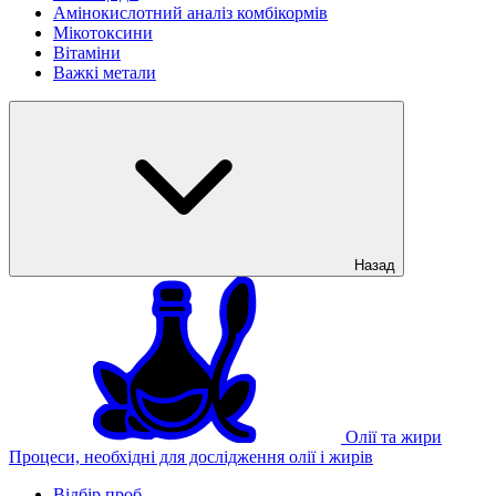
Амінокислотний аналіз комбікормів
Мікотоксини
Вітаміни
Важкі метали
Назад
Олії та жири
Процеси, необхідні для дослідження олії і жирів
Відбір проб