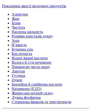
Показники якості молочних продуктів
Алергени
Жир
Білок
Чистота
Насипна щільність
Розміри кристалів цукру
Зола
В’язкість
Кухонна сіль
Кислотність
Вільні жирні кислоти
Волога й сухі речовини
Перекисне число жиру
Лактоза
Густина
Цукор
Бензойна й сорбінова кислоти
Натаміцин (Е325)
Жирно-кислотний склад
Лужна фосфатаза
Стеринова фракція та тригліцериди