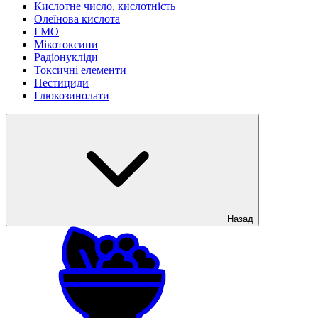
Кислотне число, кислотність
Олеїнова кислота
ГМО
Мікотоксини
Радіонукліди
Токсичні елементи
Пестициди
Глюкозинолати
Назад