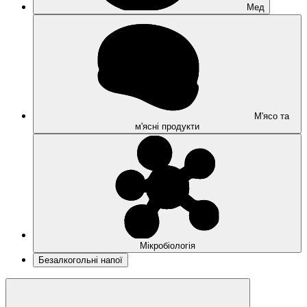
Мед
М'ясо та
м'ясні продукти
Мікробіологія
Безалкогольні напої