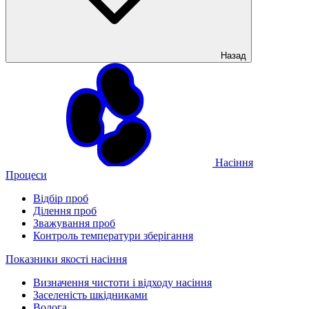
Назад
Насіння
Процеси
Відбір проб
Ділення проб
Зважування проб
Контроль температури зберігання
Показники якості насіння
Визначення чистоти і відходу насіння
Заселеність шкідниками
Волога