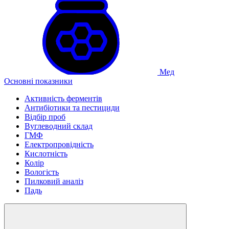
Мед
Основні показники
Активність ферментів
Антибіотики та пестициди
Відбір проб
Вуглеводний склад
ГМФ
Електропровідність
Кислотність
Колір
Вологість
Пилковий аналіз
Падь