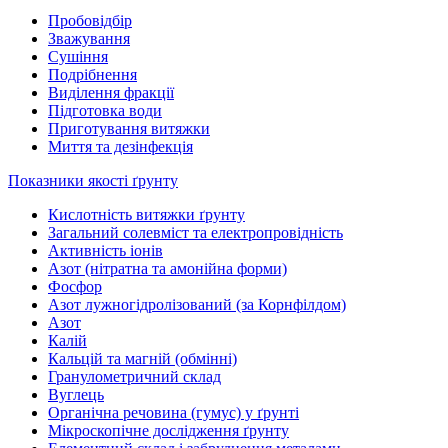
Пробовідбір
Зважування
Сушіння
Подрібнення
Виділення фракції
Підготовка води
Приготування витяжки
Миття та дезінфекція
Показники якості ґрунту
Кислотність витяжки ґрунту
Загальний солевміст та електропровідність
Активність іонів
Азот (нітратна та амонійна форми)
Фосфор
Азот лужногідролізований (за Корнфілдом)
Азот
Калій
Кальцій та магній (обмінні)
Гранулометричний склад
Вуглець
Органічна речовина (гумус) у ґрунті
Мікроскопічне дослідження ґрунту