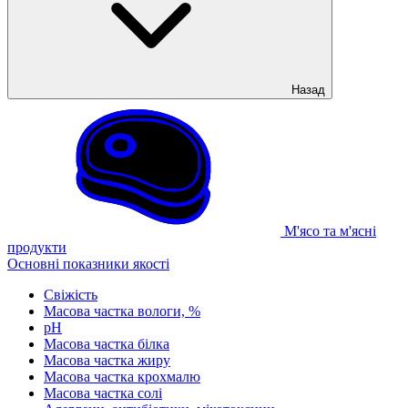
Назад
М'ясо та м'ясні
продукти
Основні показники якості
Свіжість
Масова частка вологи, %
рН
Масова частка білка
Масова частка жиру
Масова частка крохмалю
Масова частка солі