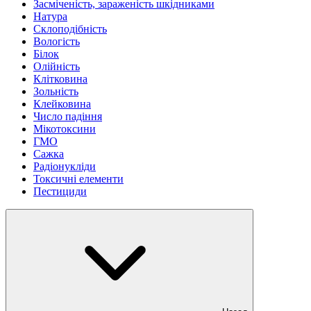
Засміченість, зараженість шкідниками
Натура
Склоподібність
Вологість
Білок
Олійність
Клітковина
Зольність
Клейковина
Число падіння
Мікотоксини
ГМО
Сажка
Радіонукліди
Токсичні елементи
Пестициди