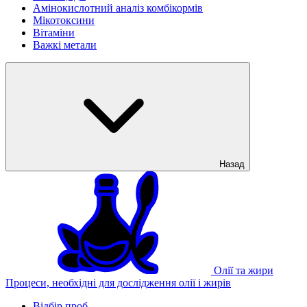
Амінокислотний аналіз комбікормів
Мікотоксини
Вітаміни
Важкі метали
Назад
Олії та жири
Процеси, необхідні для дослідження олії і жирів
Відбір проб