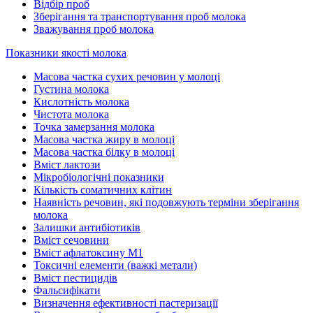
Відбір проб
Зберігання та транспортування проб молока
Зважування проб молока
Показники якості молока
Масова частка сухих речовин у молоці
Густина молока
Кислотність молока
Чистота молока
Точка замерзання молока
Масова частка жиру в молоці
Масова частка білку в молоці
Вміст лактози
Мікробіологічні показники
Кількість соматичних клітин
Наявність речовин, які подовжують терміни зберігання
молока
Залишки антибіотиків
Вміст сечовини
Вміст афлатоксину М1
Токсичні елементи (важкі метали)
Вміст пестицидів
Фальсифікати
Визначення ефективності пастеризації