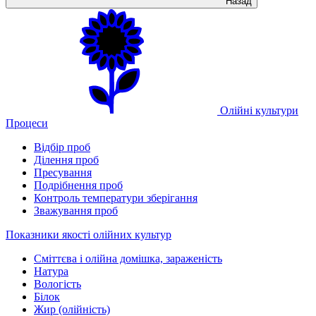
Назад
Олійні культури
Процеси
Відбір проб
Ділення проб
Пресування
Подрібнення проб
Контроль температури зберігання
Зважування проб
Показники якості олійних культур
Сміттєва і олійна домішка, зараженість
Натура
Вологість
Білок
Жир (олійність)