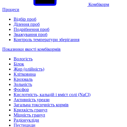
Комбікорм
Процеси
Відбір проб
Ділення проб
Подрібнення проб
Зважування проб
Контроль температури зберігання
Показники якості комбікормів
Вологість
Білок
Жир (олійність)
Клітковина
Крохмаль
Зольність
Фосфор
Кислотність, кальцій і вміст солі (NaCl)
Активність уреази
Загальна токсичність кормів
Крихкість гранул
Міцність гранул
Радіонукліди
Пестициди