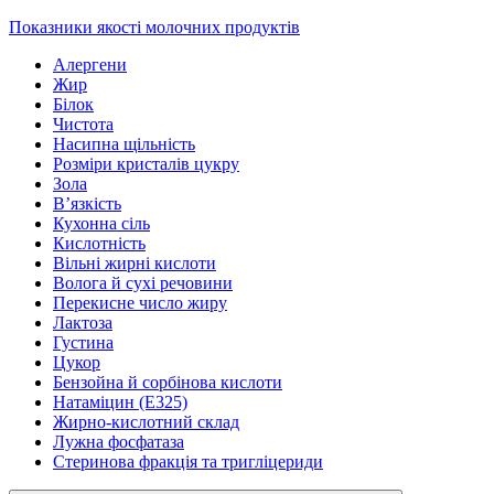
Показники якості молочних продуктів
Алергени
Жир
Білок
Чистота
Насипна щільність
Розміри кристалів цукру
Зола
В’язкість
Кухонна сіль
Кислотність
Вільні жирні кислоти
Волога й сухі речовини
Перекисне число жиру
Лактоза
Густина
Цукор
Бензойна й сорбінова кислоти
Натаміцин (Е325)
Жирно-кислотний склад
Лужна фосфатаза
Стеринова фракція та тригліцериди