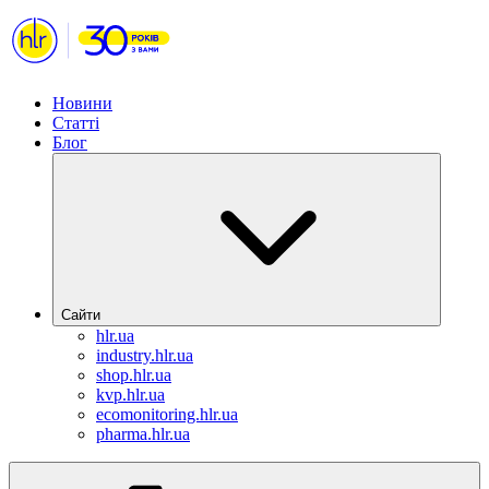
Новини
Статті
Блог
Сайти
hlr.ua
industry.hlr.ua
shop.hlr.ua
kvp.hlr.ua
ecomonitoring.hlr.ua
pharma.hlr.ua