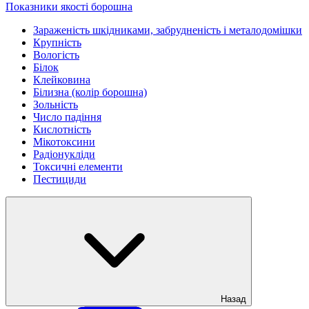
Показники якості борошна
Зараженість шкідниками, забрудненість і металодомішки
Крупність
Вологість
Білок
Клейковина
Білизна (колір борошна)
Зольність
Число падіння
Кислотність
Мікотоксини
Радіонукліди
Токсичні елементи
Пестициди
Назад