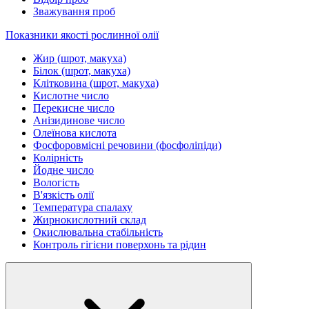
Зважування проб
Показники якості рослинної олії
Жир (шрот, макуха)
Білок (шрот, макуха)
Клітковина (шрот, макуха)
Кислотне число
Перекисне число
Анізидинове число
Олеїнова кислота
Фосфоровмісні речовини (фосфоліпіди)
Колірність
Йодне число
Вологість
В'язкість олії
Температура спалаху
Жирнокислотний склад
Окислювальна стабільність
Контроль гігієни поверхонь та рідин