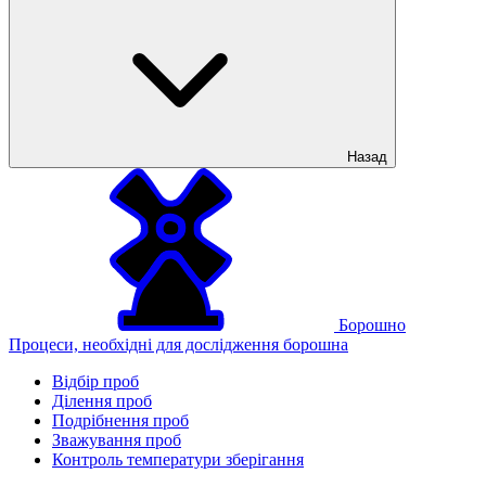
Назад
Борошно
Процеси, необхідні для дослідження борошна
Відбір проб
Ділення проб
Подрібнення проб
Зважування проб
Контроль температури зберігання