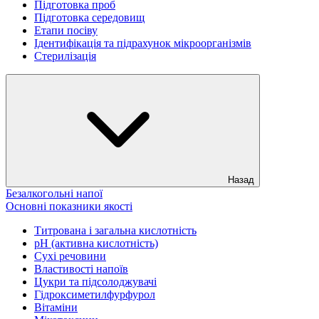
Підготовка проб
Підготовка середовищ
Етапи посіву
Ідентифікація та підрахунок мікроорганізмів
Стерилізація
Назад
Безалкогольні напої
Основні показники якості
Титрована і загальна кислотність
рН (активна кислотність)
Сухі речовини
Властивості напоїв
Цукри та підсолоджувачі
Гідроксиметилфурфурол
Вітаміни