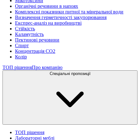
Мікотоксини
Органічні речовини в напоях
Комплексні показники питної та мінеральної води
Визначення герметичності закупорювання
Експрес-аналіз на виробництві
Стійкість
Каламутність
Пектинові речовини
Спирт
Концентрація СО2
Колір
ТОП рішення
Про компанію
Спеціальні пропозиції
ТОП рішення
Лабораторні меблі