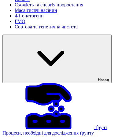
Схожість та енергія проростання
Маса тисячі насінин
Фітопатогени
ГМО
Сортова та генетична чистота
Назад
Ґрунт
Процеси, необхідні для дослідження ґрунту