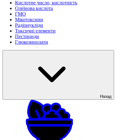
Кислотне число, кислотність
Олеїнова кислота
ГМО
Мікотоксини
Радіонукліди
Токсичні елементи
Пестициди
Глюкозинолати
Назад