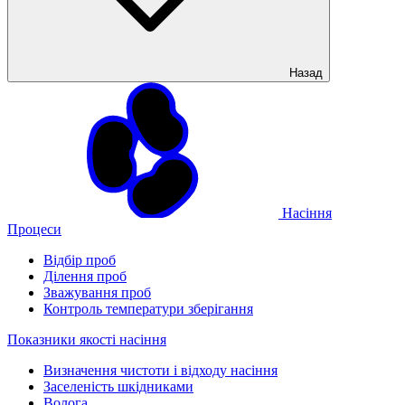
Назад
Насіння
Процеси
Відбір проб
Ділення проб
Зважування проб
Контроль температури зберігання
Показники якості насіння
Визначення чистоти і відходу насіння
Заселеність шкідниками
Волога