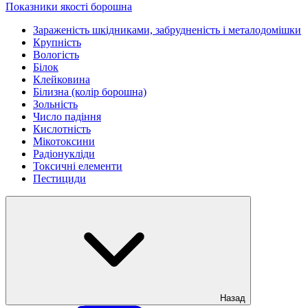
Показники якості борошна
Зараженість шкідниками, забрудненість і металодомішки
Крупність
Вологість
Білок
Клейковина
Білизна (колір борошна)
Зольність
Число падіння
Кислотність
Мікотоксини
Радіонукліди
Токсичні елементи
Пестициди
Назад