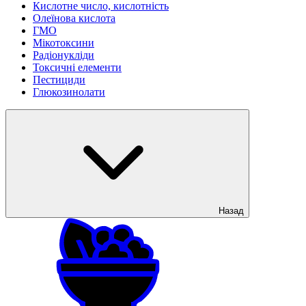
Кислотне число, кислотність
Олеїнова кислота
ГМО
Мікотоксини
Радіонукліди
Токсичні елементи
Пестициди
Глюкозинолати
Назад