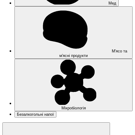
Мед
М'ясо та
м'ясні продукти
Мікробіологія
Безалкогольні напої