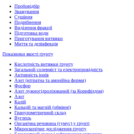
Пробовідбір
Зважування
Сушіння
Подрібнення
Виділення фракції
Підготовка води
Приготування витяжки
Миття та дезінфекція
Показники якості ґрунту
Кислотність витяжки ґрунту
Загальний солевміст та електропровідність
Активність іонів
Азот (нітратна та амонійна форми)
Фосфор
Азот лужногідролізований (за Корнфілдом)
Азот
Калій
Кальцій та магній (обмінні)
Гранулометричний склад
Вуглець
Органічна речовина (гумус) у ґрунті
Мікроскопічне дослідження ґрунту