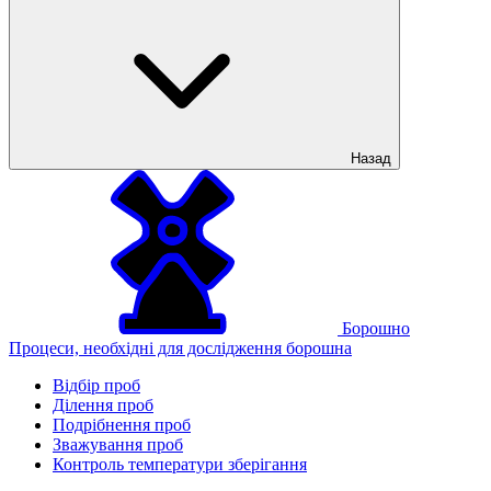
Назад
Борошно
Процеси, необхідні для дослідження борошна
Відбір проб
Ділення проб
Подрібнення проб
Зважування проб
Контроль температури зберігання