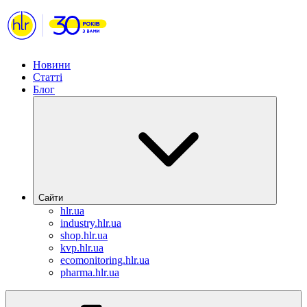
Новини
Статті
Блог
Сайти
hlr.ua
industry.hlr.ua
shop.hlr.ua
kvp.hlr.ua
ecomonitoring.hlr.ua
pharma.hlr.ua