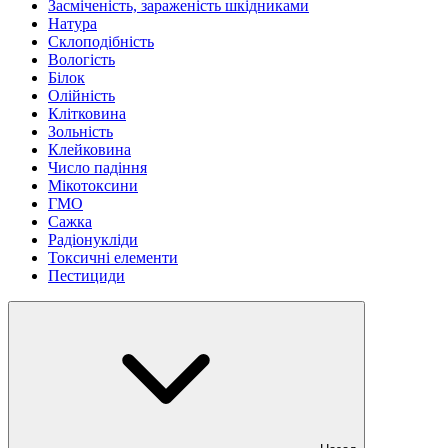
Засміченість, зараженість шкідниками
Натура
Склоподібність
Вологість
Білок
Олійність
Клітковина
Зольність
Клейковина
Число падіння
Мікотоксини
ГМО
Сажка
Радіонукліди
Токсичні елементи
Пестициди