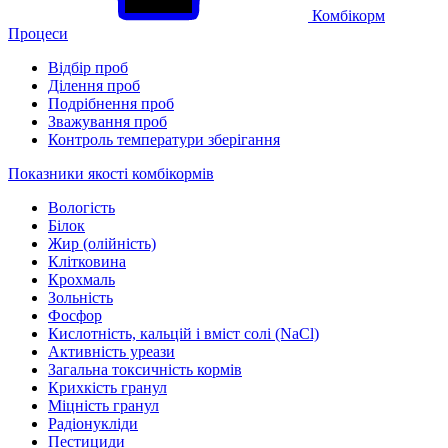
Комбікорм
Процеси
Відбір проб
Ділення проб
Подрібнення проб
Зважування проб
Контроль температури зберігання
Показники якості комбікормів
Вологість
Білок
Жир (олійність)
Клітковина
Крохмаль
Зольність
Фосфор
Кислотність, кальцій і вміст солі (NaCl)
Активність уреази
Загальна токсичність кормів
Крихкість гранул
Міцність гранул
Радіонукліди
Пестициди