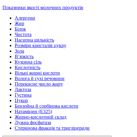
Показники якості молочних продуктів
Алергени
Жир
Білок
Чистота
Насипна щільність
Розміри кристалів цукру
Зола
В’язкість
Кухонна сіль
Кислотність
Вільні жирні кислоти
Волога й сухі речовини
Перекисне число жиру
Лактоза
Густина
Цукор
Бензойна й сорбінова кислоти
Натаміцин (Е325)
Жирно-кислотний склад
Лужна фосфатаза
Стеринова фракція та тригліцериди