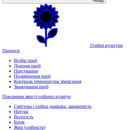
Назад
Олійні культури
Процеси
Відбір проб
Ділення проб
Пресування
Подрібнення проб
Контроль температури зберігання
Зважування проб
Показники якості олійних культур
Сміттєва і олійна домішка, зараженість
Натура
Вологість
Білок
Жир (олійність)