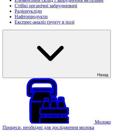
Елементний склад і забруднення металами
Стійкі органічні забруднювачі
Радіонукліди
Нафтопродукти
Експрес-аналіз ґрунту в полі
Назад
Молоко
Процеси, необхідні для дослідження молока