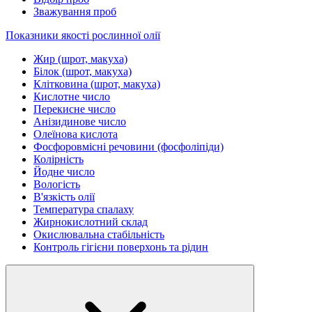
Зважування проб
Показники якості рослинної олії
Жир (шрот, макуха)
Білок (шрот, макуха)
Клітковина (шрот, макуха)
Кислотне число
Перекисне число
Анізидинове число
Олеїнова кислота
Фосфоровмісні речовини (фосфоліпіди)
Колірність
Йодне число
Вологість
В'язкість олії
Температура спалаху
Жирнокислотний склад
Окислювальна стабільність
Контроль гігієни поверхонь та рідин