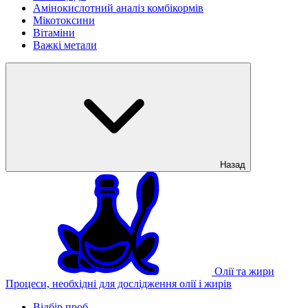
Амінокислотний аналіз комбікормів
Мікотоксини
Вітаміни
Важкі метали
Назад
Олії та жири
Процеси, необхідні для дослідження олії і жирів
Відбір проб