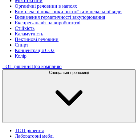
Мікотоксини
Органічні речовини в напоях
Комплексні показники питної та мінеральної води
Визначення герметичності закупорювання
Експрес-аналіз на виробництві
Стійкість
Каламутність
Пектинові речовини
Спирт
Концентрація СО2
Колір
ТОП рішення
Про компанію
Спеціальні пропозиції
ТОП рішення
Лабораторні меблі