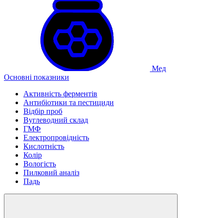
Мед
Основні показники
Активність ферментів
Антибіотики та пестициди
Відбір проб
Вуглеводний склад
ГМФ
Електропровідність
Кислотність
Колір
Вологість
Пилковий аналіз
Падь