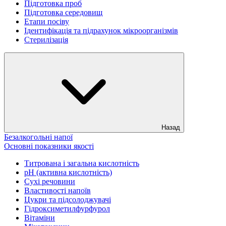
Підготовка проб
Підготовка середовищ
Етапи посіву
Ідентифікація та підрахунок мікроорганізмів
Стерилізація
Назад
Безалкогольні напої
Основні показники якості
Титрована і загальна кислотність
рН (активна кислотність)
Сухі речовини
Властивості напоїв
Цукри та підсолоджувачі
Гідроксиметилфурфурол
Вітаміни