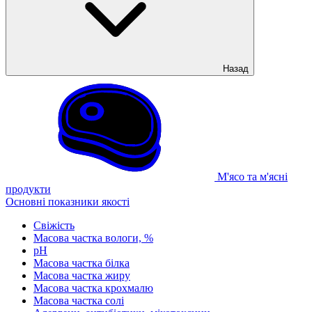
Назад
М'ясо та м'ясні
продукти
Основні показники якості
Свіжість
Масова частка вологи, %
рН
Масова частка білка
Масова частка жиру
Масова частка крохмалю
Масова частка солі