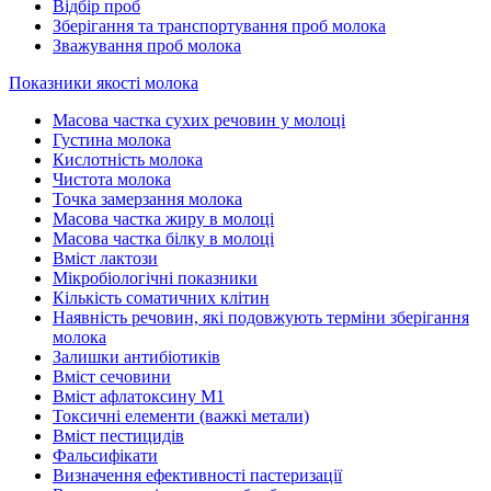
Відбір проб
Зберігання та транспортування проб молока
Зважування проб молока
Показники якості молока
Масова частка сухих речовин у молоці
Густина молока
Кислотність молока
Чистота молока
Точка замерзання молока
Масова частка жиру в молоці
Масова частка білку в молоці
Вміст лактози
Мікробіологічні показники
Кількість соматичних клітин
Наявність речовин, які подовжують терміни зберігання
молока
Залишки антибіотиків
Вміст сечовини
Вміст афлатоксину М1
Токсичні елементи (важкі метали)
Вміст пестицидів
Фальсифікати
Визначення ефективності пастеризації