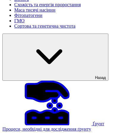
Схожість та енергія проростання
Маса тисячі насінин
Фітопатогени
ГМО
Сортова та генетична чистота
Назад
Ґрунт
Процеси, необхідні для дослідження ґрунту