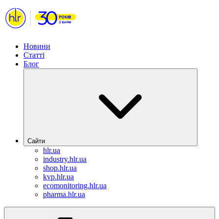
Новини
Статті
Блог
Сайти
hlr.ua
industry.hlr.ua
shop.hlr.ua
kvp.hlr.ua
ecomonitoring.hlr.ua
pharma.hlr.ua