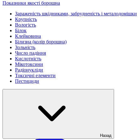
Показники якості борошна
Зараженість шкідниками, забрудненість і металодомішки
Крупність
Вологість
Білок
Клейковина
Білизна (колір борошна)
Зольність
Число падіння
Кислотність
Мікотоксини
Радіонукліди
Токсичні елементи
Пестициди
Назад