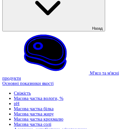
Назад
М'ясо та м'ясні
продукти
Основні показники якості
Свіжість
Масова частка вологи, %
рН
Масова частка білка
Масова частка жиру
Масова частка крохмалю
Масова частка солі