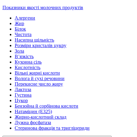
Показники якості молочних продуктів
Алергени
Жир
Білок
Чистота
Насипна щільність
Розміри кристалів цукру
Зола
В’язкість
Кухонна сіль
Кислотність
Вільні жирні кислоти
Волога й сухі речовини
Перекисне число жиру
Лактоза
Густина
Цукор
Бензойна й сорбінова кислоти
Натаміцин (Е325)
Жирно-кислотний склад
Лужна фосфатаза
Стеринова фракція та тригліцериди