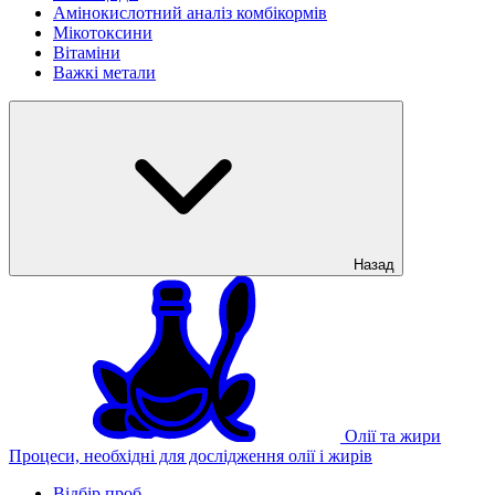
Амінокислотний аналіз комбікормів
Мікотоксини
Вітаміни
Важкі метали
Назад
Олії та жири
Процеси, необхідні для дослідження олії і жирів
Відбір проб