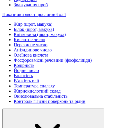
Зважування проб
Показники якості рослинної олії
Жир (шрот, макуха)
Білок (шрот, макуха)
Клітковина (шрот, макуха)
Кислотне число
Перекисне число
Анізидинове число
Олеїнова кислота
Фосфоровмісні речовини (фосфоліпіди)
Колірність
Йодне число
Вологість
В'язкість олії
Температура спалаху
Жирнокислотний склад
Окислювальна стабільність
Контроль гігієни поверхонь та рідин