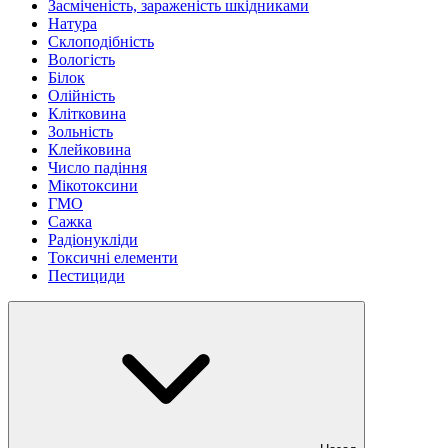
Засміченість, зараженість шкідниками
Натура
Склоподібність
Вологість
Білок
Олійність
Клітковина
Зольність
Клейковина
Число падіння
Мікотоксини
ГМО
Сажка
Радіонукліди
Токсичні елементи
Пестициди