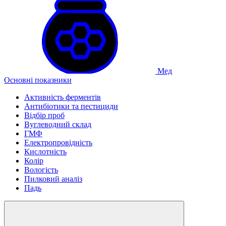
Мед
Основні показники
Активність ферментів
Антибіотики та пестициди
Відбір проб
Вуглеводний склад
ГМФ
Електропровідність
Кислотність
Колір
Вологість
Пилковий аналіз
Падь