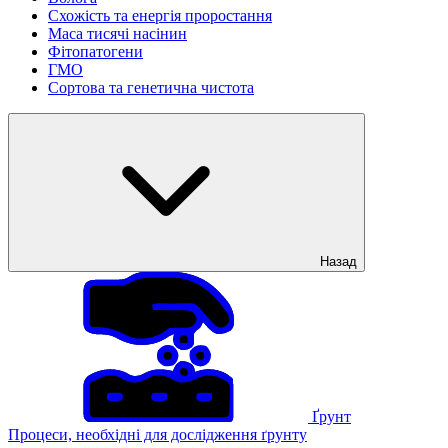
Схожість та енергія проростання
Маса тисячі насінин
Фітопатогени
ГМО
Сортова та генетична чистота
Назад
Ґрунт
Процеси, необхідні для дослідження ґрунту