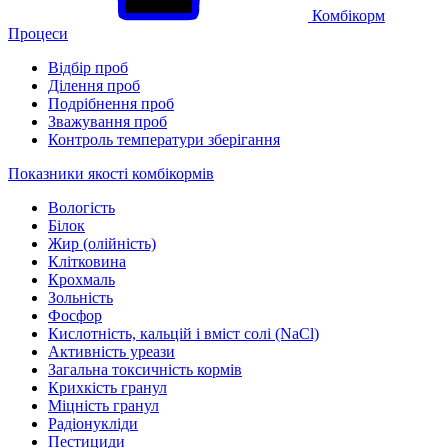
Комбікорм
Процеси
Відбір проб
Ділення проб
Подрібнення проб
Зважування проб
Контроль температури зберігання
Показники якості комбікормів
Вологість
Білок
Жир (олійність)
Клітковина
Крохмаль
Зольність
Фосфор
Кислотність, кальцій і вміст солі (NaCl)
Активність уреази
Загальна токсичність кормів
Крихкість гранул
Міцність гранул
Радіонукліди
Пестициди