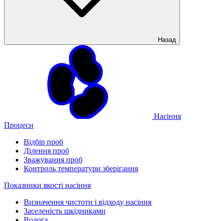
Назад
Насіння
Процеси
Відбір проб
Ділення проб
Зважування проб
Контроль температури зберігання
Показники якості насіння
Визначення чистоти і відходу насіння
Заселеність шкідниками
Волога