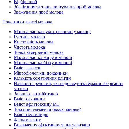
Відбір проб
Зберігання та транспортування проб молока
Зважування проб молока
Показники якості молока
Масова частка сухих речовин у молоці
Густина молока
Кислотність молока
Чистота молока
Точка замерзання молока
Масова частка жиру в молоці
Масова частка білку в молоці
Вміст лактози
Мікробіологічні показники
Кількість соматичних клітин
Наявність речовин, які подовжують терміни зберігання
молока
Залишки антибіотиків
Вміст сечовини
Вміст афлатоксину М1
Токсичні елементи (важкі метали)
Вміст пестицидів
Фальсифікати
Визначення ефективності пастеризації