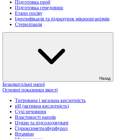
Підготовка проб
Підготовка середовищ
Етапи посіву
Ідентифікація та підрахунок мікроорганізмів
Стерилізація
Назад
Безалкогольні напої
Основні показники якості
Титрована і загальна кислотність
рН (активна кислотність)
Сухі речовини
Властивості напоїв
Цукри та підсолоджувачі
Гідроксиметилфурфурол
Вітаміни