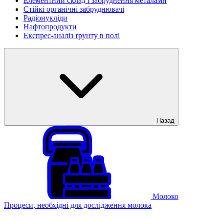
Елементний склад і забруднення металами
Стійкі органічні забруднювачі
Радіонукліди
Нафтопродукти
Експрес-аналіз ґрунту в полі
Назад
Молоко
Процеси, необхідні для дослідження молока