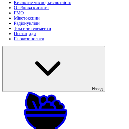
Кислотне число, кислотність
Олеїнова кислота
ГМО
Мікотоксини
Радіонукліди
Токсичні елементи
Пестициди
Глюкозинолати
Назад