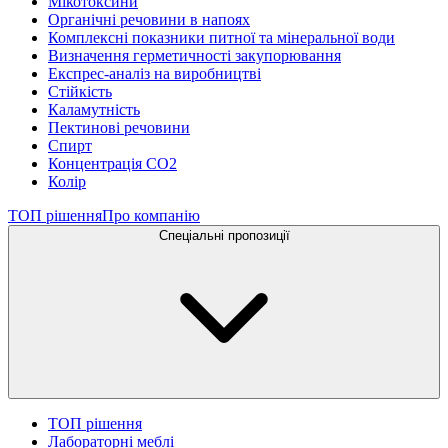
Мікотоксини
Органічні речовини в напоях
Комплексні показники питної та мінеральної води
Визначення герметичності закупорювання
Експрес-аналіз на виробництві
Стійкість
Каламутність
Пектинові речовини
Спирт
Концентрація СО2
Колір
ТОП рішення
Про компанію
Спеціальні пропозиції
ТОП рішення
Лабораторні меблі