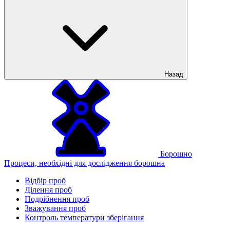
Назад
Борошно
Процеси, необхідні для дослідження борошна
Відбір проб
Ділення проб
Подрібнення проб
Зважування проб
Контроль температури зберігання