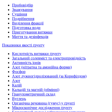
Пробовідбір
Зважування
Сушіння
Подрібнення
Виділення фракції
Підготовка води
Приготування витяжки
Миття та дезінфекція
Показники якості ґрунту
Кислотність витяжки ґрунту
Загальний солевміст та електропровідність
Активність іонів
Азот (нітратна та амонійна форми)
Фосфор
Азот лужногідролізований (за Корнфілдом)
Азот
Калій
Кальцій та магній (обмінні)
Гранулометричний склад
Вуглець
Органічна речовина (гумус) у ґрунті
Мікроскопічне дослідження ґрунту