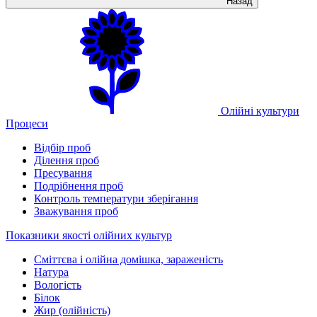
Назад
Олійні культури
Процеси
Відбір проб
Ділення проб
Пресування
Подрібнення проб
Контроль температури зберігання
Зважування проб
Показники якості олійних культур
Сміттєва і олійна домішка, зараженість
Натура
Вологість
Білок
Жир (олійність)