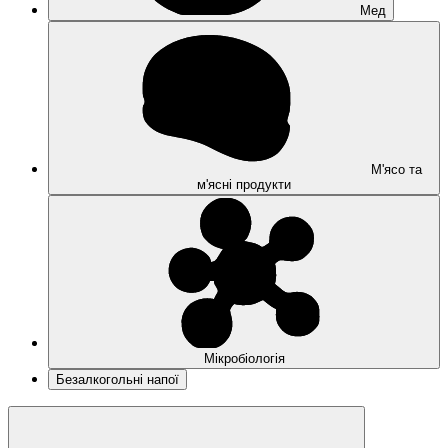
Мед
М'ясо та
м'ясні продукти
Мікробіологія
Безалкогольні напої