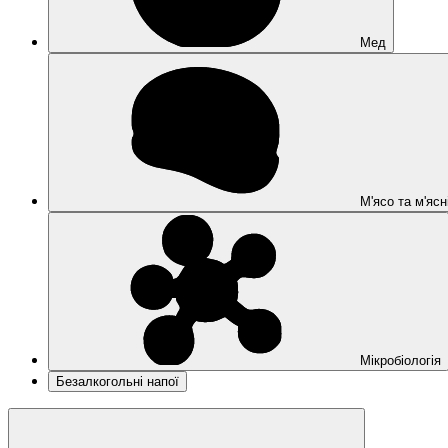
Мед
М'ясо та м'ясн
Мікробіологія
Безалкогольні напої