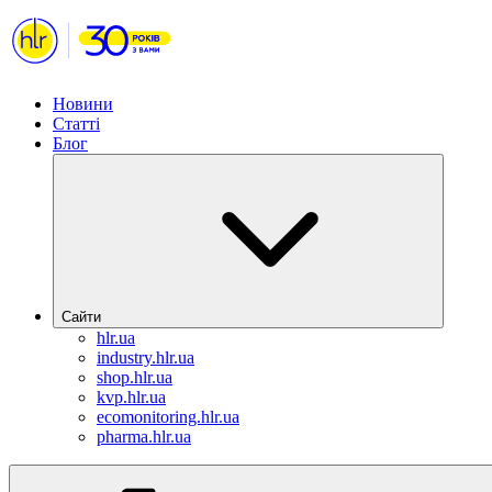
Новини
Статті
Блог
Сайти
hlr.ua
industry.hlr.ua
shop.hlr.ua
kvp.hlr.ua
ecomonitoring.hlr.ua
pharma.hlr.ua