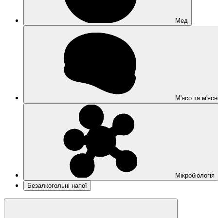
Мед
М'ясо та м'ясн
Мікробіологія
Безалкогольні напої