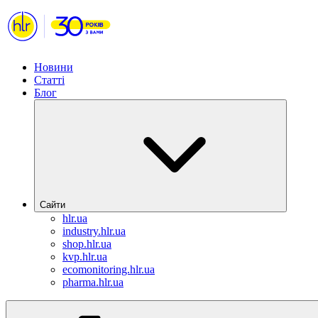
Новини
Статті
Блог
Сайти
hlr.ua
industry.hlr.ua
shop.hlr.ua
kvp.hlr.ua
ecomonitoring.hlr.ua
pharma.hlr.ua