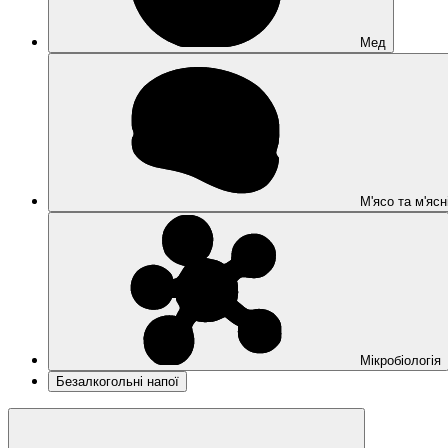
Мед
М'ясо та м'ясн
Мікробіологія
Безалкогольні напої