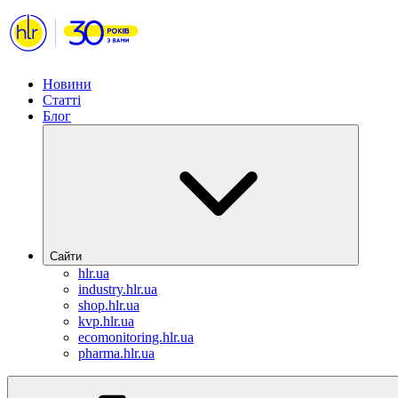
Новини
Статті
Блог
Сайти
hlr.ua
industry.hlr.ua
shop.hlr.ua
kvp.hlr.ua
ecomonitoring.hlr.ua
pharma.hlr.ua