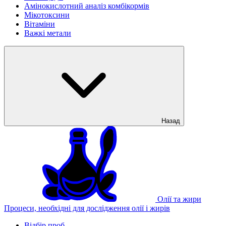
Амінокислотний аналіз комбікормів
Мікотоксини
Вітаміни
Важкі метали
Назад
Олії та жири
Процеси, необхідні для дослідження олії і жирів
Відбір проб