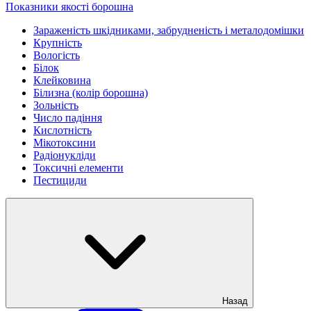
Показники якості борошна
Зараженість шкідниками, забрудненість і металодомішки
Крупність
Вологість
Білок
Клейковина
Білизна (колір борошна)
Зольність
Число падіння
Кислотність
Мікотоксини
Радіонукліди
Токсичні елементи
Пестициди
Назад