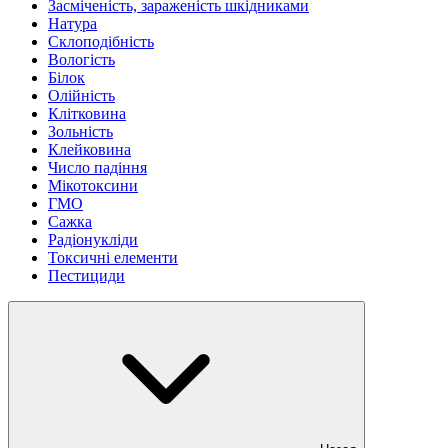
Засміченість, зараженість шкідниками
Натура
Склоподібність
Вологість
Білок
Олійність
Клітковина
Зольність
Клейковина
Число падіння
Мікотоксини
ГМО
Сажка
Радіонукліди
Токсичні елементи
Пестициди