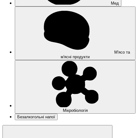
Мед
М'ясо та
м'ясні продукти
Мікробіологія
Безалкогольні напої