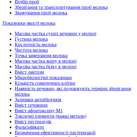
Відбір проб
Зберігання та транспортування проб молока
Зважування проб молока
Показники якості молока
Масова частка сухих речовин у молоці
Густина молока
Кислотність молока
Чистота молока
Точка замерзання молока
Масова частка жиру в молоці
Масова частка білку в молоці
Вміст лактози
Мікробіологічні показники
Кількість соматичних клітин
Наявність речовин, які подовжують терміни зберігання
молока
Залишки антибіотиків
Вміст сечовини
Вміст афлатоксину М1
Токсичні елементи (важкі метали)
Вміст пестицидів
Фальсифікати
Визначення ефективності пастеризації