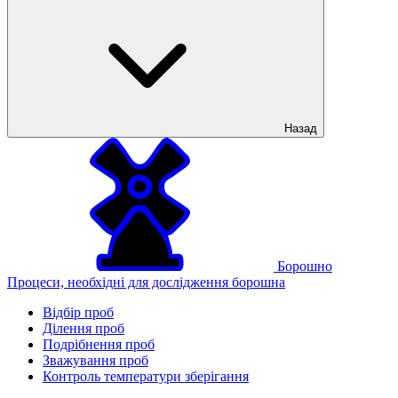
Назад
Борошно
Процеси, необхідні для дослідження борошна
Відбір проб
Ділення проб
Подрібнення проб
Зважування проб
Контроль температури зберігання