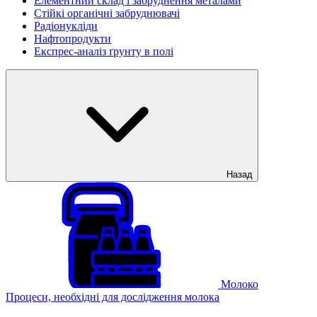
Елементний склад і забруднення металами
Стійкі органічні забруднювачі
Радіонукліди
Нафтопродукти
Експрес-аналіз ґрунту в полі
Назад
Молоко
Процеси, необхідні для дослідження молока