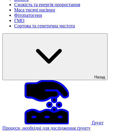
Схожість та енергія проростання
Маса тисячі насінин
Фітопатогени
ГМО
Сортова та генетична чистота
Назад
Ґрунт
Процеси, необхідні для дослідження ґрунту