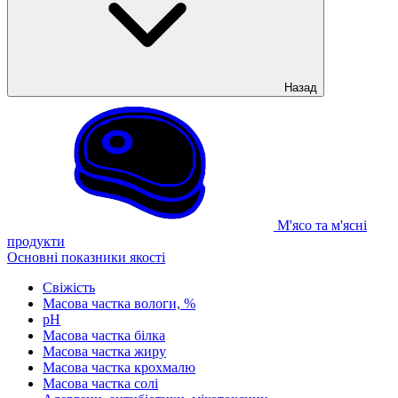
Назад
М'ясо та м'ясні
продукти
Основні показники якості
Свіжість
Масова частка вологи, %
рН
Масова частка білка
Масова частка жиру
Масова частка крохмалю
Масова частка солі