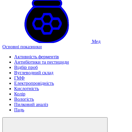
Мед
Основні показники
Активність ферментів
Антибіотики та пестициди
Відбір проб
Вуглеводний склад
ГМФ
Електропровідність
Кислотність
Колір
Вологість
Пилковий аналіз
Падь