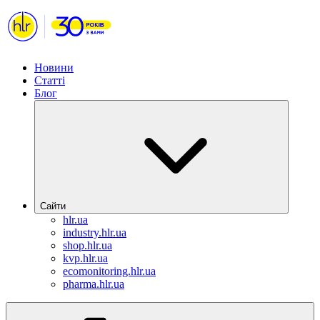
Новини
Статті
Блог
Сайти
hlr.ua
industry.hlr.ua
shop.hlr.ua
kvp.hlr.ua
ecomonitoring.hlr.ua
pharma.hlr.ua