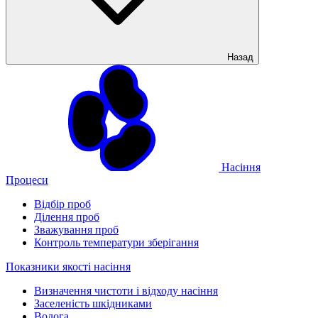
Назад
Насіння
Процеси
Відбір проб
Ділення проб
Зважування проб
Контроль температури зберігання
Показники якості насіння
Визначення чистоти і відходу насіння
Заселеність шкідниками
Волога