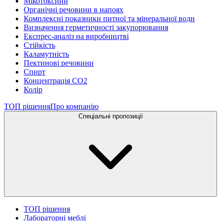
Мікотоксини
Органічні речовини в напоях
Комплексні показники питної та мінеральної води
Визначення герметичності закупорювання
Експрес-аналіз на виробництві
Стійкість
Каламутність
Пектинові речовини
Спирт
Концентрація СО2
Колір
ТОП рішення
Про компанію
Спеціальні пропозиції
ТОП рішення
Лабораторні меблі