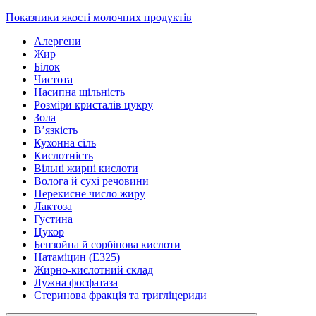
Показники якості молочних продуктів
Алергени
Жир
Білок
Чистота
Насипна щільність
Розміри кристалів цукру
Зола
В’язкість
Кухонна сіль
Кислотність
Вільні жирні кислоти
Волога й сухі речовини
Перекисне число жиру
Лактоза
Густина
Цукор
Бензойна й сорбінова кислоти
Натаміцин (Е325)
Жирно-кислотний склад
Лужна фосфатаза
Стеринова фракція та тригліцериди