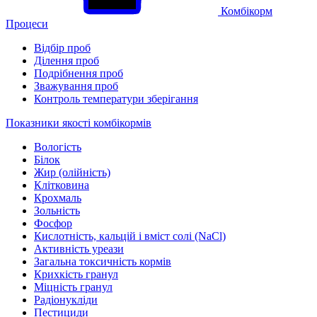
Комбікорм
Процеси
Відбір проб
Ділення проб
Подрібнення проб
Зважування проб
Контроль температури зберігання
Показники якості комбікормів
Вологість
Білок
Жир (олійність)
Клітковина
Крохмаль
Зольність
Фосфор
Кислотність, кальцій і вміст солі (NaCl)
Активність уреази
Загальна токсичність кормів
Крихкість гранул
Міцність гранул
Радіонукліди
Пестициди