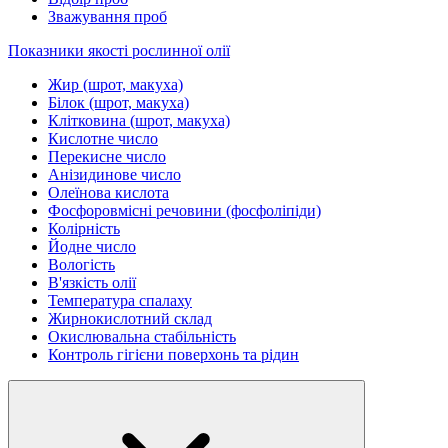
Зважування проб
Показники якості рослинної олії
Жир (шрот, макуха)
Білок (шрот, макуха)
Клітковина (шрот, макуха)
Кислотне число
Перекисне число
Анізидинове число
Олеїнова кислота
Фосфоровмісні речовини (фосфоліпіди)
Колірність
Йодне число
Вологість
В'язкість олії
Температура спалаху
Жирнокислотний склад
Окислювальна стабільність
Контроль гігієни поверхонь та рідин