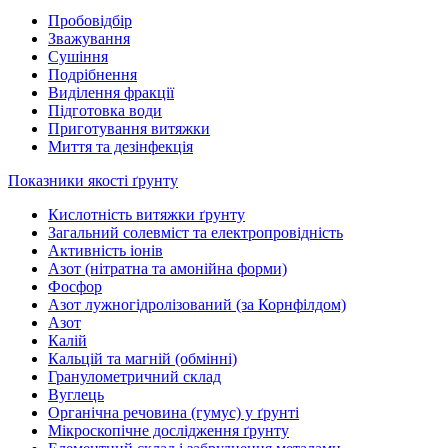
Пробовідбір
Зважування
Сушіння
Подрібнення
Виділення фракції
Підготовка води
Приготування витяжки
Миття та дезінфекція
Показники якості ґрунту
Кислотність витяжки ґрунту
Загальний солевміст та електропровідність
Активність іонів
Азот (нітратна та амонійна форми)
Фосфор
Азот лужногідролізований (за Корнфілдом)
Азот
Калій
Кальцій та магній (обмінні)
Гранулометричний склад
Вуглець
Органічна речовина (гумус) у ґрунті
Мікроскопічне дослідження ґрунту