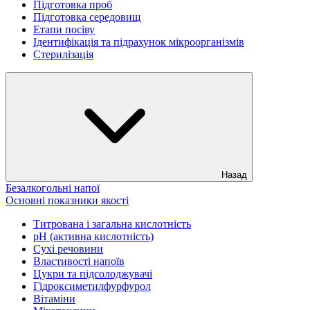
Підготовка проб
Підготовка середовищ
Етапи посіву
Ідентифікація та підрахунок мікроорганізмів
Стерилізація
Назад
Безалкогольні напої
Основні показники якості
Титрована і загальна кислотність
рН (активна кислотність)
Сухі речовини
Властивості напоїв
Цукри та підсолоджувачі
Гідроксиметилфурфурол
Вітаміни