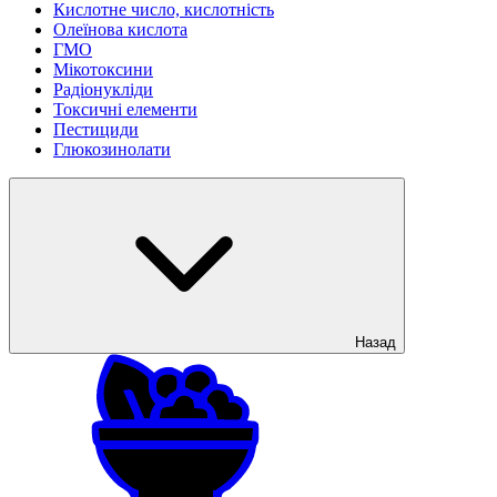
Кислотне число, кислотність
Олеїнова кислота
ГМО
Мікотоксини
Радіонукліди
Токсичні елементи
Пестициди
Глюкозинолати
Назад