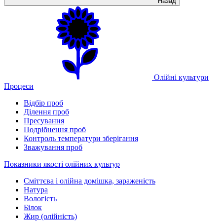
Назад
Олійні культури
Процеси
Відбір проб
Ділення проб
Пресування
Подрібнення проб
Контроль температури зберігання
Зважування проб
Показники якості олійних культур
Сміттєва і олійна домішка, зараженість
Натура
Вологість
Білок
Жир (олійність)