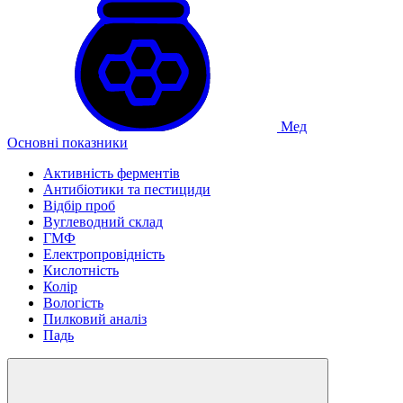
Мед
Основні показники
Активність ферментів
Антибіотики та пестициди
Відбір проб
Вуглеводний склад
ГМФ
Електропровідність
Кислотність
Колір
Вологість
Пилковий аналіз
Падь