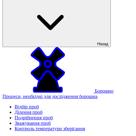
Назад
Борошно
Процеси, необхідні для дослідження борошна
Відбір проб
Ділення проб
Подрібнення проб
Зважування проб
Контроль температури зберігання