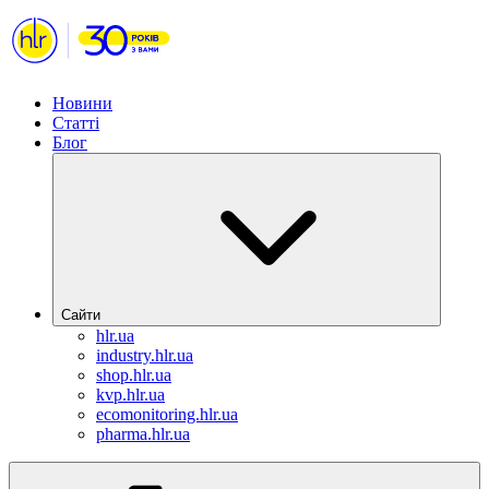
Новини
Статті
Блог
Сайти
hlr.ua
industry.hlr.ua
shop.hlr.ua
kvp.hlr.ua
ecomonitoring.hlr.ua
pharma.hlr.ua