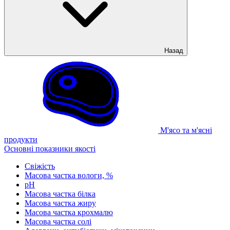
Назад
М'ясо та м'ясні
продукти
Основні показники якості
Свіжість
Масова частка вологи, %
рН
Масова частка білка
Масова частка жиру
Масова частка крохмалю
Масова частка солі