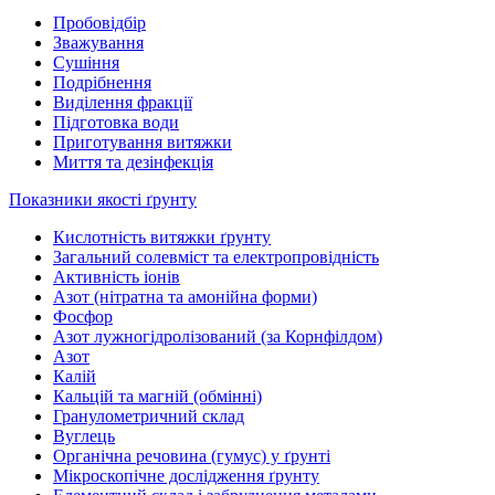
Пробовідбір
Зважування
Сушіння
Подрібнення
Виділення фракції
Підготовка води
Приготування витяжки
Миття та дезінфекція
Показники якості ґрунту
Кислотність витяжки ґрунту
Загальний солевміст та електропровідність
Активність іонів
Азот (нітратна та амонійна форми)
Фосфор
Азот лужногідролізований (за Корнфілдом)
Азот
Калій
Кальцій та магній (обмінні)
Гранулометричний склад
Вуглець
Органічна речовина (гумус) у ґрунті
Мікроскопічне дослідження ґрунту