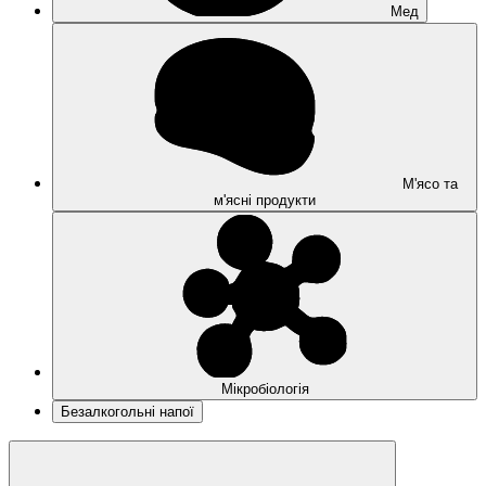
Мед
М'ясо та
м'ясні продукти
Мікробіологія
Безалкогольні напої