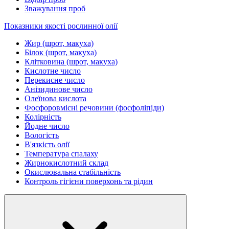
Зважування проб
Показники якості рослинної олії
Жир (шрот, макуха)
Білок (шрот, макуха)
Клітковина (шрот, макуха)
Кислотне число
Перекисне число
Анізидинове число
Олеїнова кислота
Фосфоровмісні речовини (фосфоліпіди)
Колірність
Йодне число
Вологість
В'язкість олії
Температура спалаху
Жирнокислотний склад
Окислювальна стабільність
Контроль гігієни поверхонь та рідин