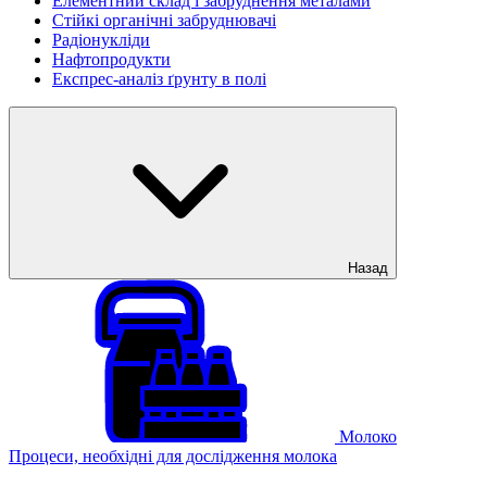
Елементний склад і забруднення металами
Стійкі органічні забруднювачі
Радіонукліди
Нафтопродукти
Експрес-аналіз ґрунту в полі
Назад
Молоко
Процеси, необхідні для дослідження молока