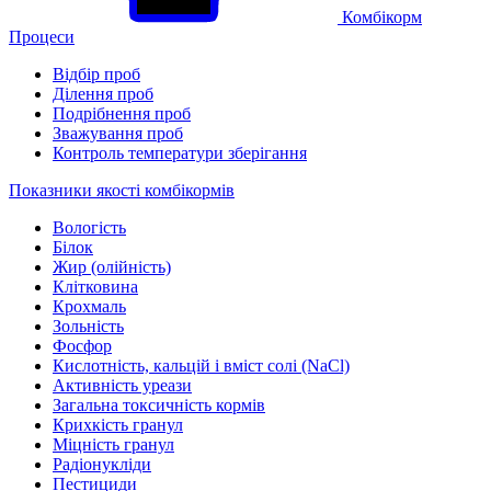
Комбікорм
Процеси
Відбір проб
Ділення проб
Подрібнення проб
Зважування проб
Контроль температури зберігання
Показники якості комбікормів
Вологість
Білок
Жир (олійність)
Клітковина
Крохмаль
Зольність
Фосфор
Кислотність, кальцій і вміст солі (NaCl)
Активність уреази
Загальна токсичність кормів
Крихкість гранул
Міцність гранул
Радіонукліди
Пестициди