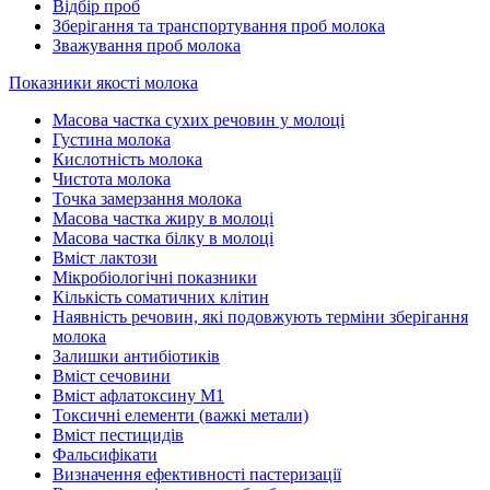
Відбір проб
Зберігання та транспортування проб молока
Зважування проб молока
Показники якості молока
Масова частка сухих речовин у молоці
Густина молока
Кислотність молока
Чистота молока
Точка замерзання молока
Масова частка жиру в молоці
Масова частка білку в молоці
Вміст лактози
Мікробіологічні показники
Кількість соматичних клітин
Наявність речовин, які подовжують терміни зберігання
молока
Залишки антибіотиків
Вміст сечовини
Вміст афлатоксину М1
Токсичні елементи (важкі метали)
Вміст пестицидів
Фальсифікати
Визначення ефективності пастеризації