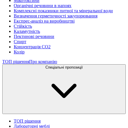
Мікотоксини
Органічні речовини в напоях
Комплексні показники питної та мінеральної води
Визначення герметичності закупорювання
Експрес-аналіз на виробництві
Стійкість
Каламутність
Пектинові речовини
Спирт
Концентрація СО2
Колір
ТОП рішення
Про компанію
Спеціальні пропозиції
ТОП рішення
Лабораторні меблі