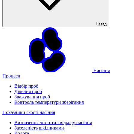
Назад
Насіння
Процеси
Відбір проб
Ділення проб
Зважування проб
Контроль температури зберігання
Показники якості насіння
Визначення чистоти і відходу насіння
Заселеність шкідниками
Волога