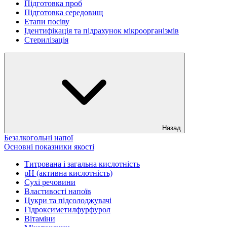
Підготовка проб
Підготовка середовищ
Етапи посіву
Ідентифікація та підрахунок мікроорганізмів
Стерилізація
Назад
Безалкогольні напої
Основні показники якості
Титрована і загальна кислотність
рН (активна кислотність)
Сухі речовини
Властивості напоїв
Цукри та підсолоджувачі
Гідроксиметилфурфурол
Вітаміни