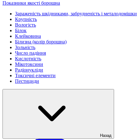
Показники якості борошна
Зараженість шкідниками, забрудненість і металодомішки
Крупність
Вологість
Білок
Клейковина
Білизна (колір борошна)
Зольність
Число падіння
Кислотність
Мікотоксини
Радіонукліди
Токсичні елементи
Пестициди
Назад