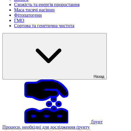
Схожість та енергія проростання
Маса тисячі насінин
Фітопатогени
ГМО
Сортова та генетична чистота
Назад
Ґрунт
Процеси, необхідні для дослідження ґрунту