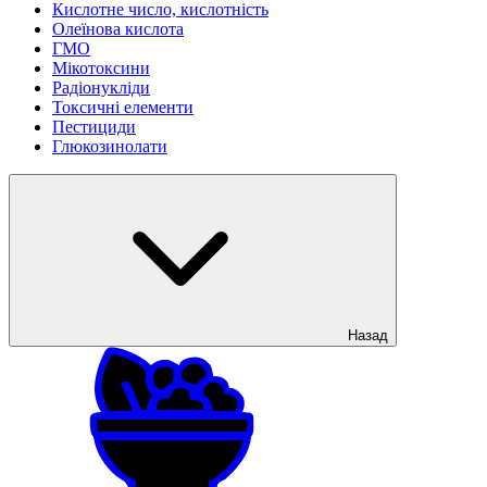
Кислотне число, кислотність
Олеїнова кислота
ГМО
Мікотоксини
Радіонукліди
Токсичні елементи
Пестициди
Глюкозинолати
Назад