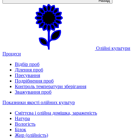
Назад
Олійні культури
Процеси
Відбір проб
Ділення проб
Пресування
Подрібнення проб
Контроль температури зберігання
Зважування проб
Показники якості олійних культур
Сміттєва і олійна домішка, зараженість
Натура
Вологість
Білок
Жир (олійність)