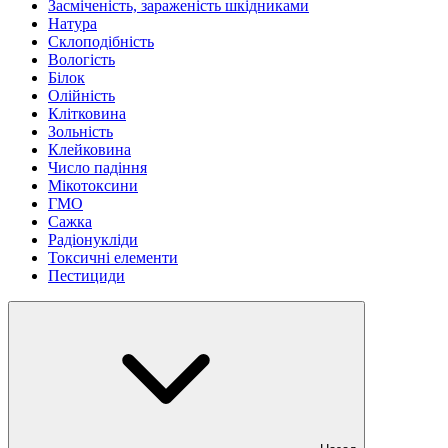
Засміченість, зараженість шкідниками
Натура
Склоподібність
Вологість
Білок
Олійність
Клітковина
Зольність
Клейковина
Число падіння
Мікотоксини
ГМО
Сажка
Радіонукліди
Токсичні елементи
Пестициди