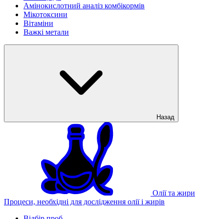
Амінокислотний аналіз комбікормів
Мікотоксини
Вітаміни
Важкі метали
Назад
Олії та жири
Процеси, необхідні для дослідження олії і жирів
Відбір проб