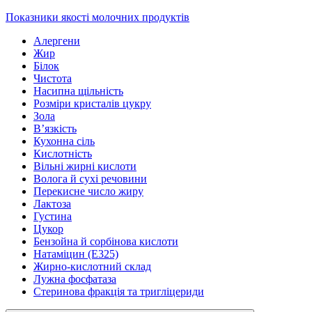
Показники якості молочних продуктів
Алергени
Жир
Білок
Чистота
Насипна щільність
Розміри кристалів цукру
Зола
В’язкість
Кухонна сіль
Кислотність
Вільні жирні кислоти
Волога й сухі речовини
Перекисне число жиру
Лактоза
Густина
Цукор
Бензойна й сорбінова кислоти
Натаміцин (Е325)
Жирно-кислотний склад
Лужна фосфатаза
Стеринова фракція та тригліцериди