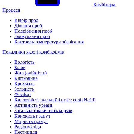
Комбікорм
Процеси
Відбір проб
Ділення проб
Подрібнення проб
Зважування проб
Контроль температури зберігання
Показники якості комбікормів
Вологість
Білок
Жир (олійність)
Клітковина
Крохмаль
Зольність
Фосфор
Кислотність, кальцій і вміст солі (NaCl)
Активність уреази
Загальна токсичність кормів
Крихкість гранул
Міцність гранул
Радіонукліди
Пестициди