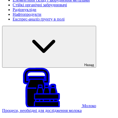
Елементний склад і забруднення металами
Стійкі органічні забруднювачі
Радіонукліди
Нафтопродукти
Експрес-аналіз ґрунту в полі
Назад
Молоко
Процеси, необхідні для дослідження молока