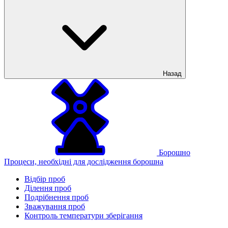
Назад
Борошно
Процеси, необхідні для дослідження борошна
Відбір проб
Ділення проб
Подрібнення проб
Зважування проб
Контроль температури зберігання