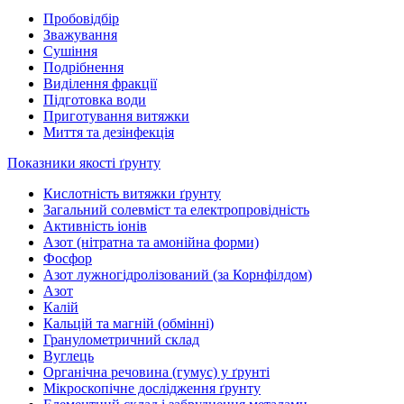
Пробовідбір
Зважування
Сушіння
Подрібнення
Виділення фракції
Підготовка води
Приготування витяжки
Миття та дезінфекція
Показники якості ґрунту
Кислотність витяжки ґрунту
Загальний солевміст та електропровідність
Активність іонів
Азот (нітратна та амонійна форми)
Фосфор
Азот лужногідролізований (за Корнфілдом)
Азот
Калій
Кальцій та магній (обмінні)
Гранулометричний склад
Вуглець
Органічна речовина (гумус) у ґрунті
Мікроскопічне дослідження ґрунту