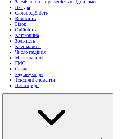
Засміченість, зараженість шкідниками
Натура
Склоподібність
Вологість
Білок
Олійність
Клітковина
Зольність
Клейковина
Число падіння
Мікотоксини
ГМО
Сажка
Радіонукліди
Токсичні елементи
Пестициди