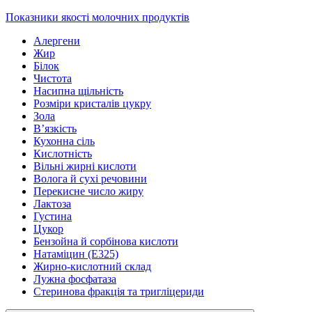
Показники якості молочних продуктів
Алергени
Жир
Білок
Чистота
Насипна щільність
Розміри кристалів цукру
Зола
В’язкість
Кухонна сіль
Кислотність
Вільні жирні кислоти
Волога й сухі речовини
Перекисне число жиру
Лактоза
Густина
Цукор
Бензойна й сорбінова кислоти
Натаміцин (Е325)
Жирно-кислотний склад
Лужна фосфатаза
Стеринова фракція та тригліцериди