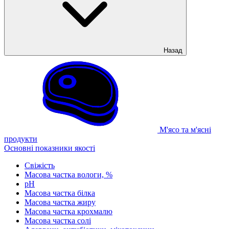
Назад
М'ясо та м'ясні
продукти
Основні показники якості
Свіжість
Масова частка вологи, %
рН
Масова частка білка
Масова частка жиру
Масова частка крохмалю
Масова частка солі