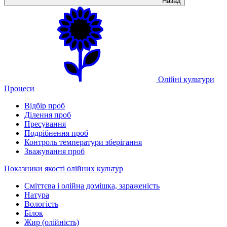
Назад
Олійні культури
Процеси
Відбір проб
Ділення проб
Пресування
Подрібнення проб
Контроль температури зберігання
Зважування проб
Показники якості олійних культур
Сміттєва і олійна домішка, зараженість
Натура
Вологість
Білок
Жир (олійність)