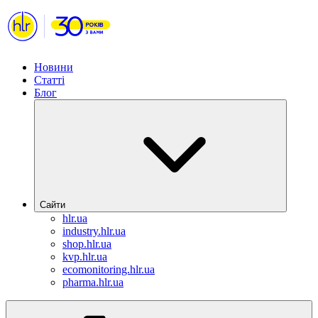
Новини
Статті
Блог
Сайти
hlr.ua
industry.hlr.ua
shop.hlr.ua
kvp.hlr.ua
ecomonitoring.hlr.ua
pharma.hlr.ua