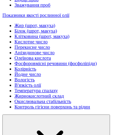
Зважування проб
Показники якості рослинної олії
Жир (шрот, макуха)
Білок (шрот, макуха)
Клітковина (шрот, макуха)
Кислотне число
Перекисне число
Анізидинове число
Олеїнова кислота
Фосфоровмісні речовини (фосфоліпіди)
Колірність
Йодне число
Вологість
В'язкість олії
Температура спалаху
Жирнокислотний склад
Окислювальна стабільність
Контроль гігієни поверхонь та рідин