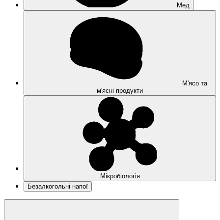
Мед
М'ясо та
м'ясні продукти
Мікробіологія
Безалкогольні напої