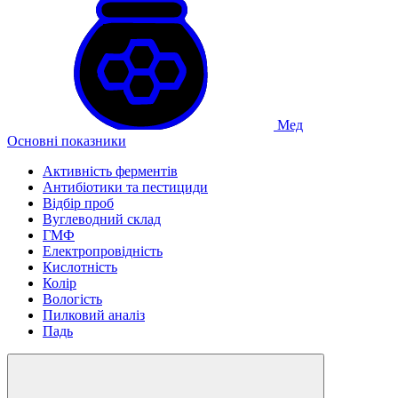
Мед
Основні показники
Активність ферментів
Антибіотики та пестициди
Відбір проб
Вуглеводний склад
ГМФ
Електропровідність
Кислотність
Колір
Вологість
Пилковий аналіз
Падь