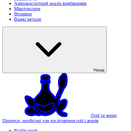
Амінокислотний аналіз комбікормів
Мікотоксини
Вітаміни
Важкі метали
Назад
Олії та жири
Процеси, необхідні для дослідження олії і жирів
Відбір проб