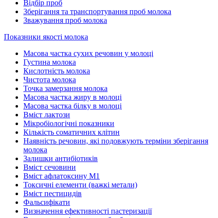
Відбір проб
Зберігання та транспортування проб молока
Зважування проб молока
Показники якості молока
Масова частка сухих речовин у молоці
Густина молока
Кислотність молока
Чистота молока
Точка замерзання молока
Масова частка жиру в молоці
Масова частка білку в молоці
Вміст лактози
Мікробіологічні показники
Кількість соматичних клітин
Наявність речовин, які подовжують терміни зберігання
молока
Залишки антибіотиків
Вміст сечовини
Вміст афлатоксину М1
Токсичні елементи (важкі метали)
Вміст пестицидів
Фальсифікати
Визначення ефективності пастеризації