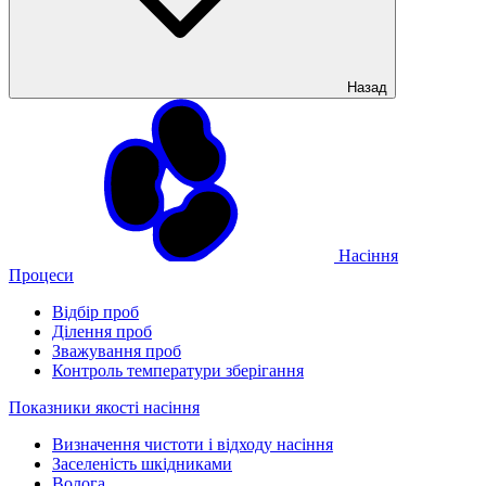
Назад
Насіння
Процеси
Відбір проб
Ділення проб
Зважування проб
Контроль температури зберігання
Показники якості насіння
Визначення чистоти і відходу насіння
Заселеність шкідниками
Волога