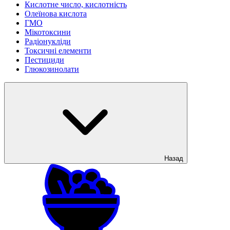
Кислотне число, кислотність
Олеїнова кислота
ГМО
Мікотоксини
Радіонукліди
Токсичні елементи
Пестициди
Глюкозинолати
Назад