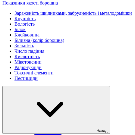
Показники якості борошна
Зараженість шкідниками, забрудненість і металодомішки
Крупність
Вологість
Білок
Клейковина
Білизна (колір борошна)
Зольність
Число падіння
Кислотність
Мікотоксини
Радіонукліди
Токсичні елементи
Пестициди
Назад