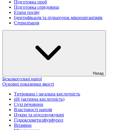
Підготовка проб
Підготовка середовищ
Етапи посіву
Ідентифікація та підрахунок мікроорганізмів
Стерилізація
Назад
Безалкогольні напої
Основні показники якості
Титрована і загальна кислотність
рН (активна кислотність)
Сухі речовини
Властивості напоїв
Цукри та підсолоджувачі
Гідроксиметилфурфурол
Вітаміни