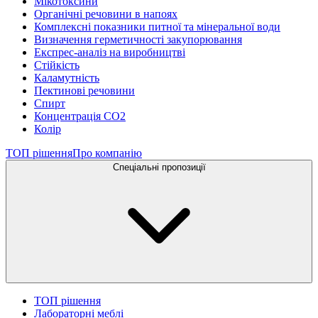
Мікотоксини
Органічні речовини в напоях
Комплексні показники питної та мінеральної води
Визначення герметичності закупорювання
Експрес-аналіз на виробництві
Стійкість
Каламутність
Пектинові речовини
Спирт
Концентрація СО2
Колір
ТОП рішення
Про компанію
Спеціальні пропозиції
ТОП рішення
Лабораторні меблі