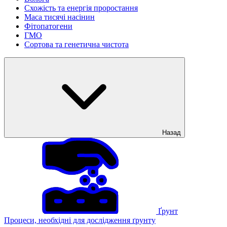
Схожість та енергія проростання
Маса тисячі насінин
Фітопатогени
ГМО
Сортова та генетична чистота
Назад
Ґрунт
Процеси, необхідні для дослідження ґрунту