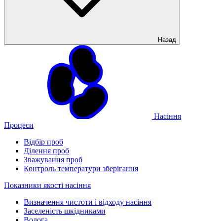
Назад
Насіння
Процеси
Відбір проб
Ділення проб
Зважування проб
Контроль температури зберігання
Показники якості насіння
Визначення чистоти і відходу насіння
Заселеність шкідниками
Волога