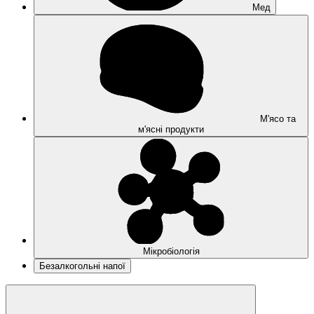
Мед
М'ясо та
м'ясні продукти
Мікробіологія
Безалкогольні напої