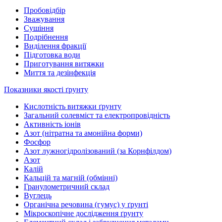
Пробовідбір
Зважування
Сушіння
Подрібнення
Виділення фракції
Підготовка води
Приготування витяжки
Миття та дезінфекція
Показники якості ґрунту
Кислотність витяжки ґрунту
Загальний солевміст та електропровідність
Активність іонів
Азот (нітратна та амонійна форми)
Фосфор
Азот лужногідролізований (за Корнфілдом)
Азот
Калій
Кальцій та магній (обмінні)
Гранулометричний склад
Вуглець
Органічна речовина (гумус) у ґрунті
Мікроскопічне дослідження ґрунту