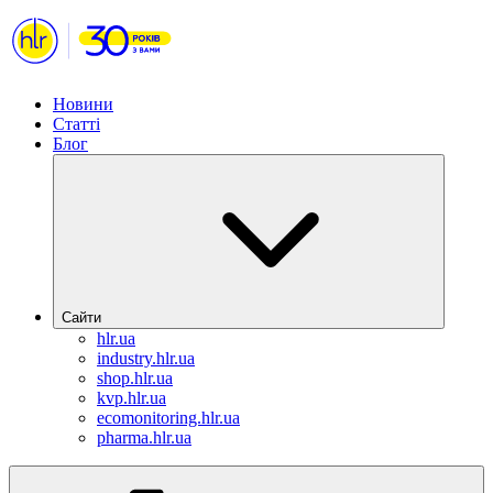
Новини
Статті
Блог
Сайти
hlr.ua
industry.hlr.ua
shop.hlr.ua
kvp.hlr.ua
ecomonitoring.hlr.ua
pharma.hlr.ua