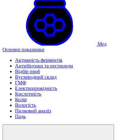
Мед
Основні показники
Активність ферментів
Антибіотики та пестициди
Відбір проб
Вуглеводний склад
ГМФ
Електропровідність
Кислотність
Колір
Вологість
Пилковий аналіз
Падь