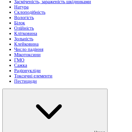
Засміченість, зараженість шкідниками
Натура
Склоподібність
Вологість
Білок
Олійність
Клітковина
Зольність
Клейковина
Число падіння
Мікотоксини
ГМО
Сажка
Радіонукліди
Токсичні елементи
Пестициди