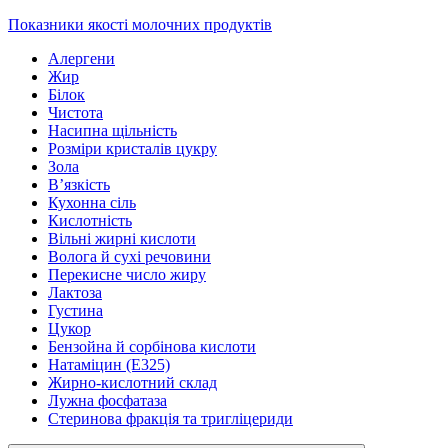
Показники якості молочних продуктів
Алергени
Жир
Білок
Чистота
Насипна щільність
Розміри кристалів цукру
Зола
В’язкість
Кухонна сіль
Кислотність
Вільні жирні кислоти
Волога й сухі речовини
Перекисне число жиру
Лактоза
Густина
Цукор
Бензойна й сорбінова кислоти
Натаміцин (Е325)
Жирно-кислотний склад
Лужна фосфатаза
Стеринова фракція та тригліцериди