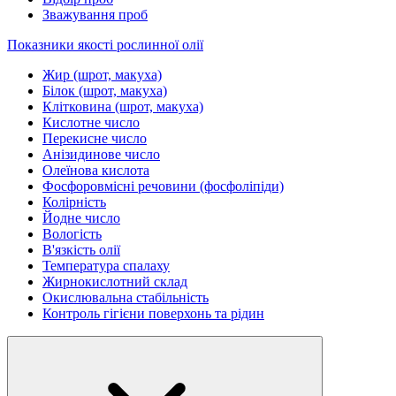
Зважування проб
Показники якості рослинної олії
Жир (шрот, макуха)
Білок (шрот, макуха)
Клітковина (шрот, макуха)
Кислотне число
Перекисне число
Анізидинове число
Олеїнова кислота
Фосфоровмісні речовини (фосфоліпіди)
Колірність
Йодне число
Вологість
В'язкість олії
Температура спалаху
Жирнокислотний склад
Окислювальна стабільність
Контроль гігієни поверхонь та рідин