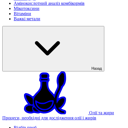
Амінокислотний аналіз комбікормів
Мікотоксини
Вітаміни
Важкі метали
Назад
Олії та жири
Процеси, необхідні для дослідження олії і жирів
Відбір проб