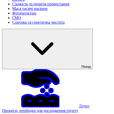
Схожість та енергія проростання
Маса тисячі насінин
Фітопатогени
ГМО
Сортова та генетична чистота
Назад
Ґрунт
Процеси, необхідні для дослідження ґрунту