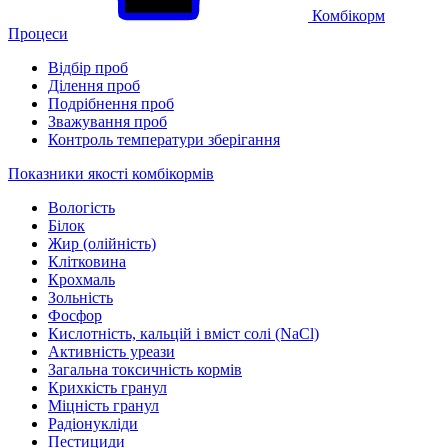
Комбікорм
Процеси
Відбір проб
Ділення проб
Подрібнення проб
Зважування проб
Контроль температури зберігання
Показники якості комбікормів
Вологість
Білок
Жир (олійність)
Клітковина
Крохмаль
Зольність
Фосфор
Кислотність, кальцій і вміст солі (NaCl)
Активність уреази
Загальна токсичність кормів
Крихкість гранул
Міцність гранул
Радіонукліди
Пестициди