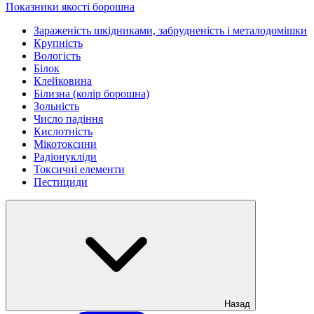
Показники якості борошна
Зараженість шкідниками, забрудненість і металодомішки
Крупність
Вологість
Білок
Клейковина
Білизна (колір борошна)
Зольність
Число падіння
Кислотність
Мікотоксини
Радіонукліди
Токсичні елементи
Пестициди
Назад