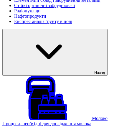
Елементний склад і забруднення металами
Стійкі органічні забруднювачі
Радіонукліди
Нафтопродукти
Експрес-аналіз ґрунту в полі
Назад
Молоко
Процеси, необхідні для дослідження молока