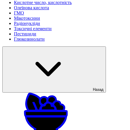
Кислотне число, кислотність
Олеїнова кислота
ГМО
Мікотоксини
Радіонукліди
Токсичні елементи
Пестициди
Глюкозинолати
Назад