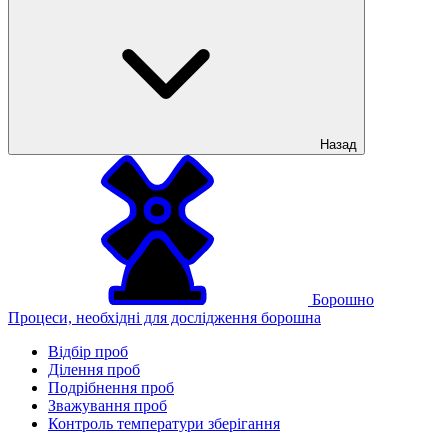
Назад
Борошно
Процеси, необхідні для дослідження борошна
Відбір проб
Ділення проб
Подрібнення проб
Зважування проб
Контроль температури зберігання