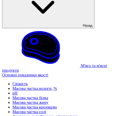
Назад
М'ясо та м'ясні
продукти
Основні показники якості
Свіжість
Масова частка вологи, %
рН
Масова частка білка
Масова частка жиру
Масова частка крохмалю
Масова частка солі