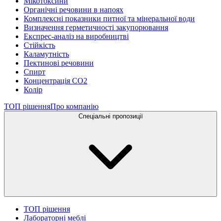
Мікотоксини
Органічні речовини в напоях
Комплексні показники питної та мінеральної води
Визначення герметичності закупорювання
Експрес-аналіз на виробництві
Стійкість
Каламутність
Пектинові речовини
Спирт
Концентрація СО2
Колір
ТОП рішення
Про компанію
Спеціальні пропозиції
ТОП рішення
Лабораторні меблі