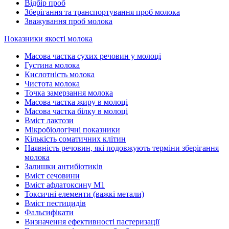
Відбір проб
Зберігання та транспортування проб молока
Зважування проб молока
Показники якості молока
Масова частка сухих речовин у молоці
Густина молока
Кислотність молока
Чистота молока
Точка замерзання молока
Масова частка жиру в молоці
Масова частка білку в молоці
Вміст лактози
Мікробіологічні показники
Кількість соматичних клітин
Наявність речовин, які подовжують терміни зберігання
молока
Залишки антибіотиків
Вміст сечовини
Вміст афлатоксину М1
Токсичні елементи (важкі метали)
Вміст пестицидів
Фальсифікати
Визначення ефективності пастеризації