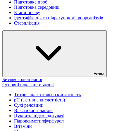
Підготовка проб
Підготовка середовищ
Етапи посіву
Ідентифікація та підрахунок мікроорганізмів
Стерилізація
Назад
Безалкогольні напої
Основні показники якості
Титрована і загальна кислотність
рН (активна кислотність)
Сухі речовини
Властивості напоїв
Цукри та підсолоджувачі
Гідроксиметилфурфурол
Вітаміни