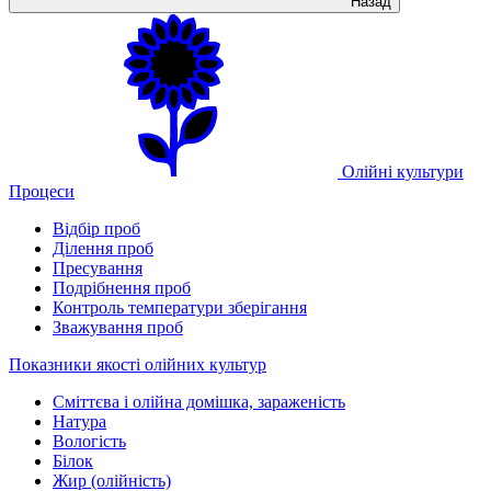
Назад
Олійні культури
Процеси
Відбір проб
Ділення проб
Пресування
Подрібнення проб
Контроль температури зберігання
Зважування проб
Показники якості олійних культур
Сміттєва і олійна домішка, зараженість
Натура
Вологість
Білок
Жир (олійність)